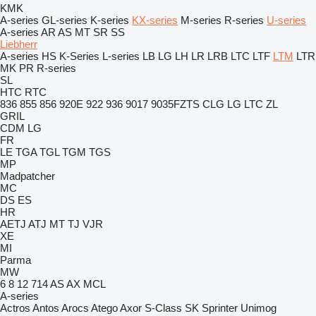
KMK
A-series
GL-series
K-series
KX-series
M-series
R-series
U-series
A-series
AR
AS
MT
SR
SS
Liebherr
A-series
HS
K-Series
L-series
LB
LG
LH
LR
LRB
LTC
LTF
LTM
LTR
MK
PR
R-series
SL
HTC
RTC
836
855
856
920E
922
936
9017
9035FZTS
CLG
LG
LTC
ZL
GRIL
CDM
LG
FR
LE
TGA
TGL
TGM
TGS
MP
Madpatcher
MC
DS
ES
HR
AETJ
ATJ
MT
TJ
VJR
XE
MI
Parma
MW
6
8
12
714
AS
AX
MCL
A-series
Actros
Antos
Arocs
Atego
Axor
S-Class
SK
Sprinter
Unimog