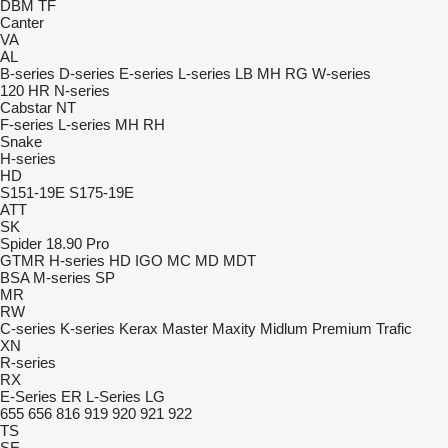
DBM
TF
Canter
VA
AL
B-series
D-series
E-series
L-series
LB
MH
RG
W-series
120
HR
N-series
Cabstar
NT
F-series
L-series
MH
RH
Snake
H-series
HD
S151-19E
S175-19E
ATT
SK
Spider 18.90 Pro
GTMR
H-series
HD
IGO
MC
MD
MDT
BSA
M-series
SP
MR
RW
C-series
K-series
Kerax
Master
Maxity
Midlum
Premium
Trafic
XN
R-series
RX
E-Series
ER
L-Series
LG
655
656
816
919
920
921
922
TS
SE