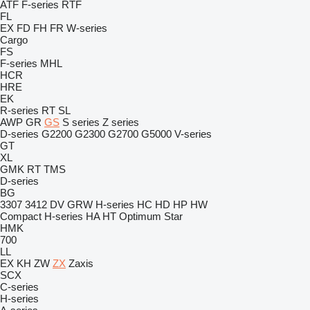
ATF
F-series
RTF
FL
EX
FD
FH
FR
W-series
Cargo
FS
F-series
MHL
HCR
HRE
EK
R-series
RT
SL
AWP
GR
GS
S series
Z series
D-series
G2200
G2300
G2700
G5000
V-series
GT
XL
GMK
RT
TMS
D-series
BG
3307
3412
DV
GRW
H-series
HC
HD
HP
HW
Compact
H-series
HA
HT
Optimum
Star
HMK
700
LL
EX
KH
ZW
ZX
Zaxis
SCX
C-series
H-series