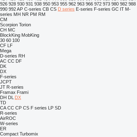
926
928
930
931
938
950
953
955
962
963
966
972
973
980
982
988
990
992
AP
C-series
CB
CS
D series
E-series
F-series
GC
IT
M-
series
MH
NR
PM
RM
CM
Scorpion
Torion
CH
MC
BlockKing
MobKing
30
60
100
CF
LF
Mega
D-series
RH
AC
CC
DF
DK
DX
F-series
JCPT
JT
R-series
Framax
Frami
DH
DL
DX
TD
CA
CC
CP
CS
F series
LP
SD
R-series
AirROC
W-series
ER
Compact
Turbomix