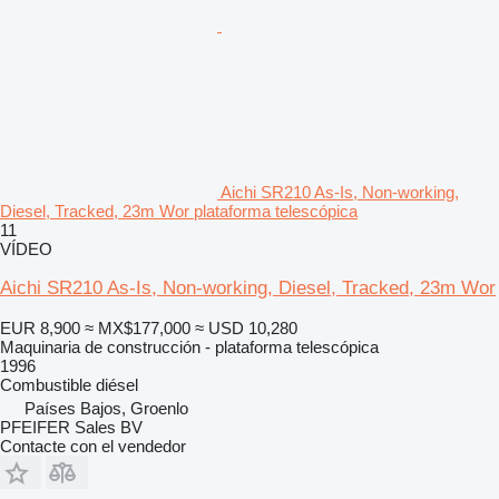
Aichi SR210 As-Is, Non-working,
Diesel, Tracked, 23m Wor plataforma telescópica
11
VÍDEO
Aichi SR210 As-Is, Non-working, Diesel, Tracked, 23m Wor
EUR 8,900
≈ MX$177,000
≈ USD 10,280
Maquinaria de construcción - plataforma telescópica
1996
Combustible
diésel
Países Bajos, Groenlo
PFEIFER Sales BV
Contacte con el vendedor