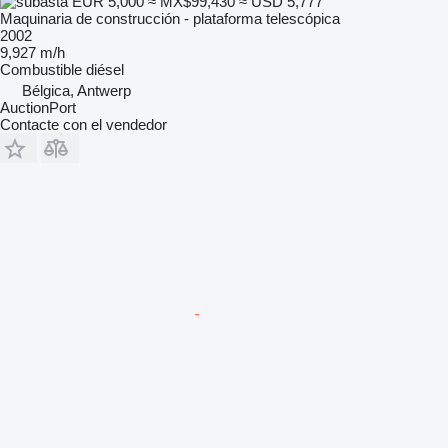
EUR 5,000
≈ MX$99,430
≈ USD 5,777
Maquinaria de construcción - plataforma telescópica
2002
9,927 m/h
Combustible
diésel
Bélgica, Antwerp
AuctionPort
Contacte con el vendedor