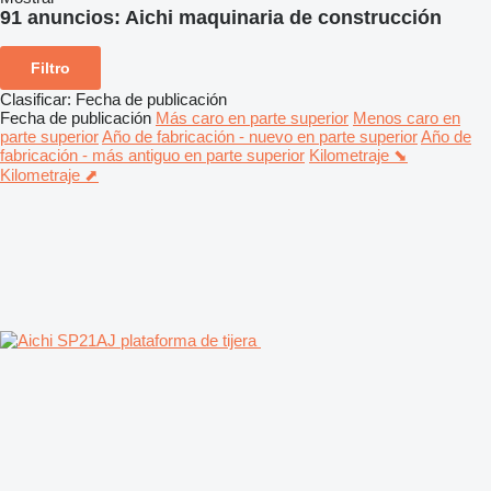
91 anuncios:
Aichi maquinaria de construcción
Filtro
Clasificar
:
Fecha de publicación
Fecha de publicación
Más caro en parte superior
Menos caro en
parte superior
Año de fabricación - nuevo en parte superior
Año de
fabricación - más antiguo en parte superior
Kilometraje ⬊
Kilometraje ⬈