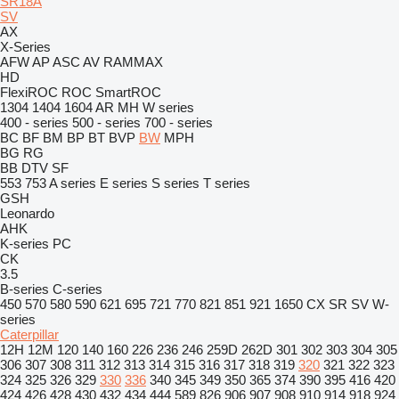
SR18A
SV
AX
X-Series
AFW
AP
ASC
AV
RAMMAX
HD
FlexiROC
ROC
SmartROC
1304
1404
1604
AR
MH
W series
400 - series
500 - series
700 - series
BC
BF
BM
BP
BT
BVP
BW
MPH
BG
RG
BB
DTV
SF
553
753
A series
E series
S series
T series
GSH
Leonardo
AHK
K-series
PC
CK
3.5
B-series
C-series
450
570
580
590
621
695
721
770
821
851
921
1650
CX
SR
SV
W-
series
Caterpillar
12H
12M
120
140
160
226
236
246
259D
262D
301
302
303
304
305
306
307
308
311
312
313
314
315
316
317
318
319
320
321
322
323
324
325
326
329
330
336
340
345
349
350
365
374
390
395
416
420
424
426
428
430
432
434
444
589
826
906
907
908
910
914
918
924