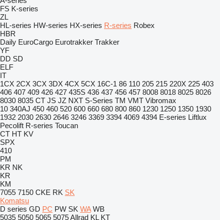
A-series
FS
K-series
ZL
HL-series
HW-series
HX-series
R-series
Robex
HBR
Daily
EuroCargo
Eurotrakker
Trakker
YF
DD
SD
ELF
IT
1CX
2CX
3CX
3DX
4CX
5CX
16C-1
86
110
205
215
220X
225
403
406
407
409
426
427
435S
436
437
456
457
8008
8018
8025
8026
8030
8035
CT
JS
JZ
NXT
S-Series
TM
VMT
Vibromax
10
340AJ
450
460
520
600
660
680
800
860
1230
1250
1350
1930
1932
2030
2630
2646
3246
3369
3394
4069
4394
E-series
Liftlux
Pecolift
R-series
Toucan
CT
HT
KV
SPX
410
PM
KR
NK
KR
KM
7055
7150
CKE
RK
SK
Komatsu
D series
GD
PC
PW
SK
WA
WB
5035
5050
5065
5075
Allrad
KL
KT