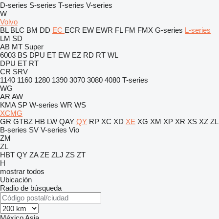
D-series
S-series
T-series
V-series
W
Volvo
BL
BLC
BM
DD
EC
ECR
EW
EWR
FL
FM
FMX
G-series
L-series
LM
SD
AB
MT
Super
6003
BS
DPU
ET
EW
EZ
RD
RT
WL
DPU
ET
RT
CR
SRV
1140
1160
1280
1390
3070
3080
4080
T-series
WG
AR
AW
KMA
SP
W-series
WR
WS
XCMG
GR
GTBZ
HB
LW
QAY
QY
RP
XC
XD
XE
XG
XM
XP
XR
XS
XZ
ZL
B-series
SV
V-series
Vio
ZM
ZL
HBT
QY
ZA
ZE
ZLJ
ZS
ZT
H
mostrar todos
Ubicación
Radio de búsqueda
México
Asia