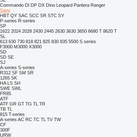
Commando
DI
DP
DX
Dino
Leopard
Pantera
Ranger
Sany
HBT
QY
SAC
SCC
SR
STC
SY
P-series
R-series
SP
1622
2024
2028
2430
2445
2630
3630
3650
6680 T
8620 T
SL
613
630
730
818
821
825
830
835
5500
S series
F3000
M3000
X3000
SD
SD
SE
SJ
A-series
S-series
R312
SF
SM
SR
1265
SK
HA
LS
SH
SWE
SWL
FR85
ATF
ATF
GR
GT
TG
TL
TR
TB
TL
815
T-series
A-series
AC
RC
TC
TL
TV
TW
CF
300F
URW