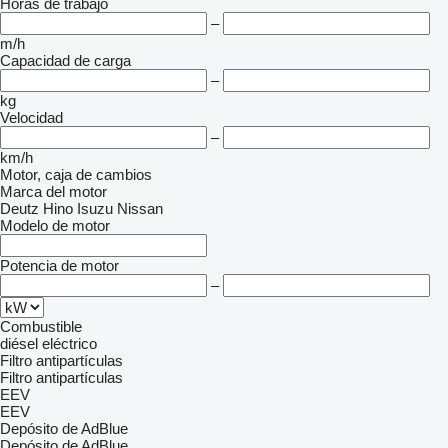
Horas de trabajo
–
m/h
Capacidad de carga
–
kg
Velocidad
–
km/h
Motor, caja de cambios
Marca del motor
Deutz
Hino
Isuzu
Nissan
Modelo de motor
Potencia de motor
–
Combustible
diésel
eléctrico
Filtro antipartículas
Filtro antipartículas
EEV
EEV
Depósito de AdBlue
Depósito de AdBlue