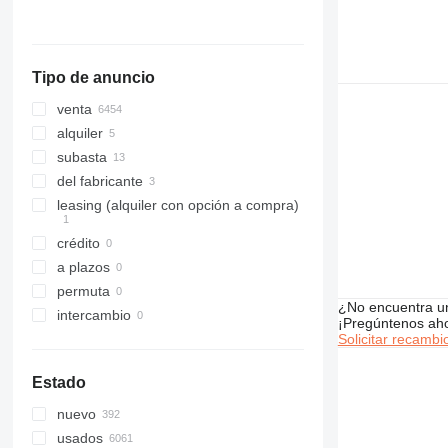
Irlanda
930
Finlandia
G-Series
mostrar todos
TLT
Tipo de anuncio
venta
alquiler
subasta
del fabricante
leasing (alquiler con opción a compra)
crédito
a plazos
permuta
¿No encuentra u
intercambio
¡Pregúntenos ah
Solicitar recambi
Estado
nuevo
usados