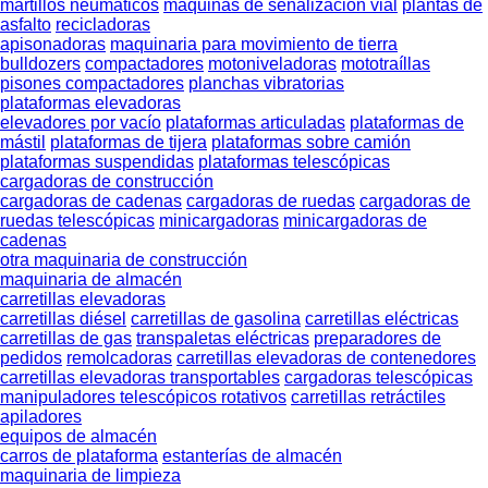
martillos neumáticos
máquinas de señalización vial
plantas de
asfalto
recicladoras
apisonadoras
maquinaria para movimiento de tierra
bulldozers
compactadores
motoniveladoras
mototraíllas
pisones compactadores
planchas vibratorias
plataformas elevadoras
elevadores por vacío
plataformas articuladas
plataformas de
mástil
plataformas de tijera
plataformas sobre camión
plataformas suspendidas
plataformas telescópicas
cargadoras de construcción
cargadoras de cadenas
cargadoras de ruedas
cargadoras de
ruedas telescópicas
minicargadoras
minicargadoras de
cadenas
otra maquinaria de construcción
maquinaria de almacén
carretillas elevadoras
carretillas diésel
carretillas de gasolina
carretillas eléctricas
carretillas de gas
transpaletas eléctricas
preparadores de
pedidos
remolcadoras
carretillas elevadoras de contenedores
carretillas elevadoras transportables
cargadoras telescópicas
manipuladores telescópicos rotativos
carretillas retráctiles
apiladores
equipos de almacén
carros de plataforma
estanterías de almacén
maquinaria de limpieza