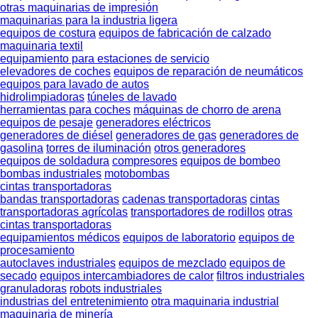
otras maquinarias de impresión
maquinarias para la industria ligera
equipos de costura
equipos de fabricación de calzado
maquinaria textil
equipamiento para estaciones de servicio
elevadores de coches
equipos de reparación de neumáticos
equipos para lavado de autos
hidrolimpiadoras
túneles de lavado
herramientas para coches
máquinas de chorro de arena
equipos de pesaje
generadores eléctricos
generadores de diésel
generadores de gas
generadores de
gasolina
torres de iluminación
otros generadores
equipos de soldadura
compresores
equipos de bombeo
bombas industriales
motobombas
cintas transportadoras
bandas transportadoras
cadenas transportadoras
cintas
transportadoras agrícolas
transportadores de rodillos
otras
cintas transportadoras
equipamientos médicos
equipos de laboratorio
equipos de
procesamiento
autoclaves industriales
equipos de mezclado
equipos de
secado
equipos intercambiadores de calor
filtros industriales
granuladoras
robots industriales
industrias del entretenimiento
otra maquinaria industrial
maquinaria de minería