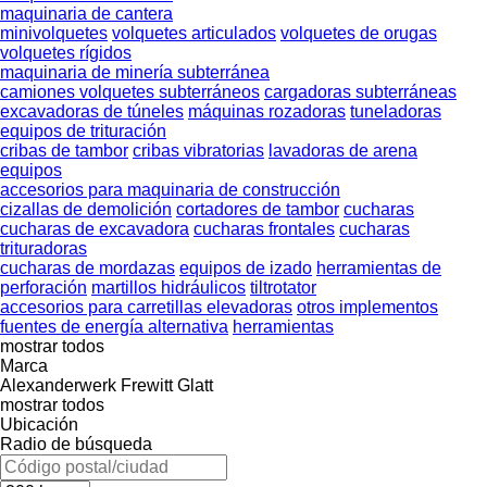
maquinaria de cantera
minivolquetes
volquetes articulados
volquetes de orugas
volquetes rígidos
maquinaria de minería subterránea
camiones volquetes subterráneos
cargadoras subterráneas
excavadoras de túneles
máquinas rozadoras
tuneladoras
equipos de trituración
cribas de tambor
cribas vibratorias
lavadoras de arena
equipos
accesorios para maquinaria de construcción
cizallas de demolición
cortadores de tambor
cucharas
cucharas de excavadora
cucharas frontales
cucharas
trituradoras
cucharas de mordazas
equipos de izado
herramientas de
perforación
martillos hidráulicos
tiltrotator
accesorios para carretillas elevadoras
otros implementos
fuentes de energía alternativa
herramientas
mostrar todos
Marca
Alexanderwerk
Frewitt
Glatt
mostrar todos
Ubicación
Radio de búsqueda