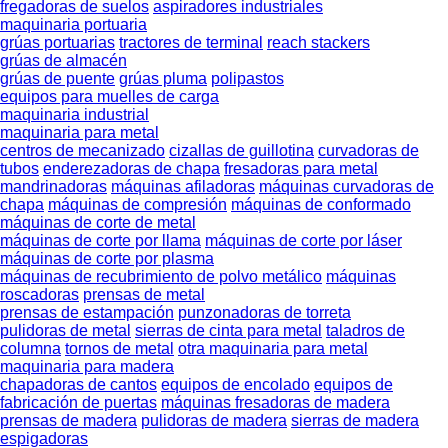
fregadoras de suelos
aspiradores industriales
maquinaria portuaria
grúas portuarias
tractores de terminal
reach stackers
grúas de almacén
grúas de puente
grúas pluma
polipastos
equipos para muelles de carga
maquinaria industrial
maquinaria para metal
centros de mecanizado
cizallas de guillotina
curvadoras de
tubos
enderezadoras de chapa
fresadoras para metal
mandrinadoras
máquinas afiladoras
máquinas curvadoras de
chapa
máquinas de compresión
máquinas de conformado
máquinas de corte de metal
máquinas de corte por llama
máquinas de corte por láser
máquinas de corte por plasma
máquinas de recubrimiento de polvo metálico
máquinas
roscadoras
prensas de metal
prensas de estampación
punzonadoras de torreta
pulidoras de metal
sierras de cinta para metal
taladros de
columna
tornos de metal
otra maquinaria para metal
maquinaria para madera
chapadoras de cantos
equipos de encolado
equipos de
fabricación de puertas
máquinas fresadoras de madera
prensas de madera
pulidoras de madera
sierras de madera
espigadoras