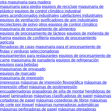
otra maquinaria para madera
maquinaria para piedra
equipos de reciclaje
maquinaria de
plástico
equipos de control climático industrial
aires acondicionados industriales
calefactores industriales
equipos de ventilación
purificadores de aire industriales
recolectores de polvo
otros equipos de control climático
maquinaria de procesamiento de alimentos
equipos de procesamiento de lácteos
equipos de molienda de
harina
equipos de confitería
equipos de procesamiento
agrícola
llenadoras de cajas
maquinaria para el procesamiento de
frutas y verduras
seleccionadoras
equipamientos para restaurantes
equipos de procesamiento de
carne
maquinaria de panadería
equipos de refrigeración
equipos para bebidas
maquinarias de envasado
equipos de marcado
maquinaria de impresión
impresoras
máquinas de impresión flexográfica
máquinas de
impresión offset
máquinas de postimpresión
encuadernadoras
grapadoras de silla de montar
hendidoras de
papel
laminadoras
máquinas clasificadoras de papel
máquinas
cortadoras de papel
máquinas cosedoras de libros
máquinas
de corte por troquel
máquinas numeradoras automáticas
máquinas perforadoras de papel
máquinas plegadoras