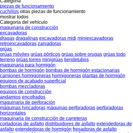
Categoría
piezas de funcionamiento
cuchillos
otras piezas de funcionamiento
mostrar todos
Categoría del vehículo
maquinaria de construcción
excavadoras
dragas
dragalinas
excavadoras midi
miniexcavadoras
retroexcavadoras
zanjadoras
grúas
grúas móviles
grúas pórticos
grúas sobre orugas
grúas todo
terreno
grúas torres
minigrúas
tiendetubos
maquinaria para hormigón
bombas de hormigón
bombas de hormigón estacionarias
camiones hormigoneras
hormigoneras
plantas de hormigón
equipos de acabado superficial
bombas mezcladoras
equipos de construcción
andamios
encofrados
maquinaria de perforación
máquinas hincadoras
máquinas perforadoras
perforadoras
horizontales
maquinaria de construcción de carreteras
cortadoras de asfalto
distribuidores de asfalto
extendedoras de
asfalto
extendedoras de hormigón
fresadoras de asfalto