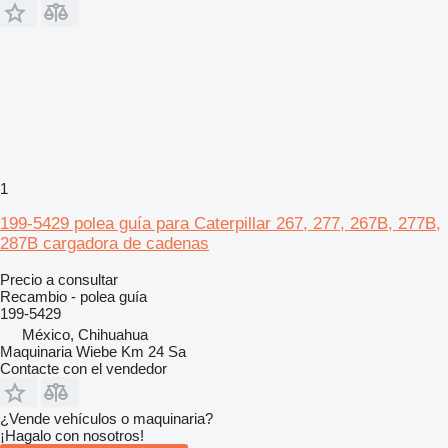
1
199-5429 polea guía para Caterpillar 267, 277, 267B, 277B,
287B cargadora de cadenas
Precio a consultar
Recambio - polea guía
199-5429
México, Chihuahua
Maquinaria Wiebe Km 24 Sa
Contacte con el vendedor
¿Vende vehículos o maquinaria?
¡Hagalo con nosotros!