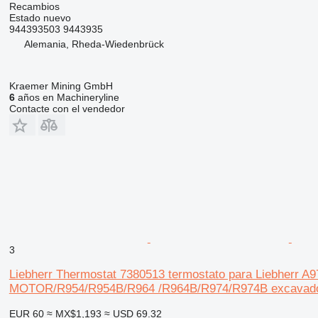
Recambios
Estado
nuevo
944393503 9443935
Alemania, Rheda-Wiedenbrück
Kraemer Mining GmbH
6
años en Machineryline
Contacte con el vendedor
3
Liebherr Thermostat 7380513 termostato para Liebh
MOTOR/R954/R954B/R964 /R964B/R974/R974B excavad
EUR 60
≈ MX$1,193
≈ USD 69.32