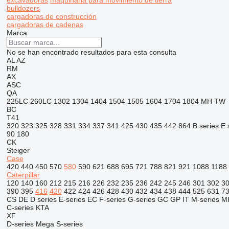
excavadoras
maquinaria para movimiento de tierra
bulldozers
cargadoras de construcción
cargadoras de cadenas
Marca
No se han encontrado resultados para esta consulta
AL
AZ
RM
AX
ASC
QA
225LC
260LC
1302
1304
1404
1504
1505
1604
1704
1804
MH
TW
BC
T41
320
323
325
328
331
334
337
341
425
430
435
442
864
B series
E 
90
180
CK
Steiger
Case
420
440
450
570
580
590
621
688
695
721
788
821
921
1088
1188
Caterpillar
120
140
160
212
215
216
226
232
235
236
242
245
246
301
302
3
390
395
416
420
422
424
426
428
430
432
434
438
444
525
631
7
CS
DE
D series
E-series
EC
F-series
G-series
GC
GP
IT
M-series
M
C-series
KTA
XF
D-series
Mega
S-series