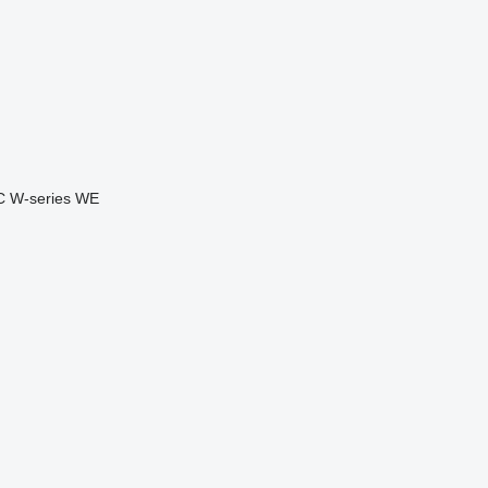
C
W-series
WE