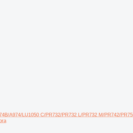
err A974B/A974/LU1050 C/PR732/PR732 L/PR732 M/PR742/
ora