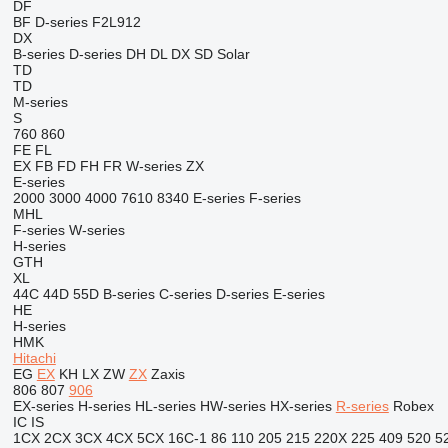
DF
BF
D-series
F2L912
DX
B-series
D-series
DH
DL
DX
SD
Solar
TD
TD
M-series
S
760
860
FE
FL
EX
FB
FD
FH
FR
W-series
ZX
E-series
2000
3000
4000
7610
8340
E-series
F-series
MHL
F-series
W-series
H-series
GTH
XL
44C
44D
55D
B-series
C-series
D-series
E-series
HE
H-series
HMK
Hitachi
EG
EX
KH
LX
ZW
ZX
Zaxis
806
807
906
EX-series
H-series
HL-series
HW-series
HX-series
R-series
Robex
IC
IS
1CX
2CX
3CX
4CX
5CX
16C-1
86
110
205
215
220X
225
409
520
5