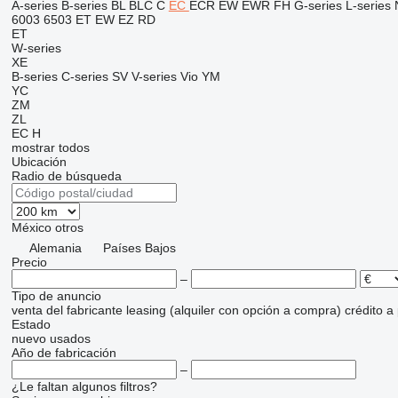
A-series
B-series
BL
BLC
C
EC
ECR
EW
EWR
FH
G-series
L-series
6003
6503
ET
EW
EZ
RD
ET
W-series
XE
B-series
C-series
SV
V-series
Vio
YM
YC
ZM
ZL
EC
H
mostrar todos
Ubicación
Radio de búsqueda
México
otros
Alemania
Países Bajos
Precio
–
Tipo de anuncio
venta
del fabricante
leasing (alquiler con opción a compra)
crédito
a
Estado
nuevo
usados
Año de fabricación
–
¿Le faltan algunos filtros?