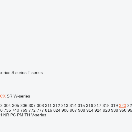
series
S series
T series
CX
SR
W-series
03
304
305
306
307
308
311
312
313
314
315
316
317
318
319
320
32
30
735
740
769
772
777
816
824
906
907
908
914
924
928
938
950
9
H
NR
PC
PM
TH
V-series