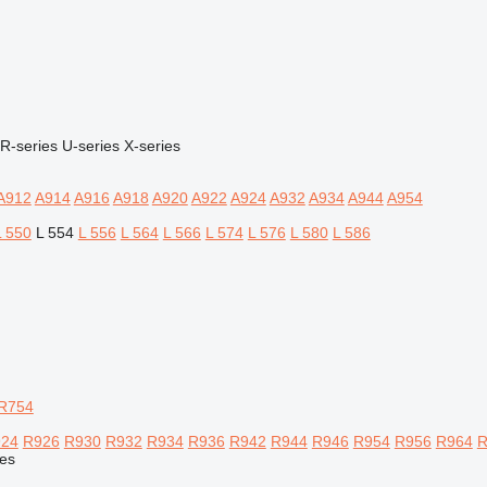
R-series
U-series
X-series
A912
A914
A916
A918
A920
A922
A924
A932
A934
A944
A954
L 550
L 554
L 556
L 564
L 566
L 574
L 576
L 580
L 586
R754
24
R926
R930
R932
R934
R936
R942
R944
R946
R954
R956
R964
R
es