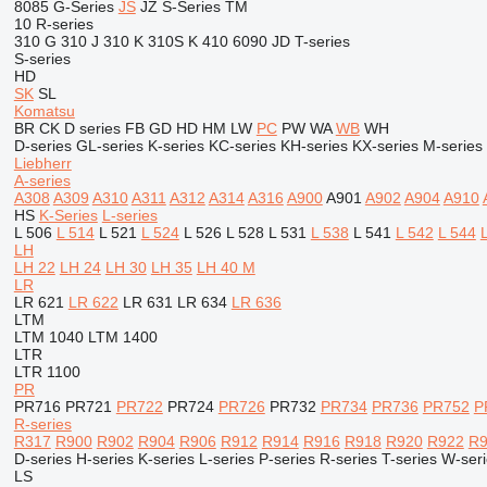
8085
G-Series
JS
JZ
S-Series
TM
10
R-series
310 G
310 J
310 K
310S K
410
6090
JD
T-series
S-series
HD
SK
SL
Komatsu
BR
CK
D series
FB
GD
HD
HM
LW
PC
PW
WA
WB
WH
D-series
GL-series
K-series
KC-series
KH-series
KX-series
M-series
Liebherr
A-series
A308
A309
A310
A311
A312
A314
A316
A900
A901
A902
A904
A910
HS
K-Series
L-series
L 506
L 514
L 521
L 524
L 526
L 528
L 531
L 538
L 541
L 542
L 544
LH
LH 22
LH 24
LH 30
LH 35
LH 40 M
LR
LR 621
LR 622
LR 631
LR 634
LR 636
LTM
LTM 1040
LTM 1400
LTR
LTR 1100
PR
PR716
PR721
PR722
PR724
PR726
PR732
PR734
PR736
PR752
P
R-series
R317
R900
R902
R904
R906
R912
R914
R916
R918
R920
R922
R9
D-series
H-series
K-series
L-series
P-series
R-series
T-series
W-seri
LS