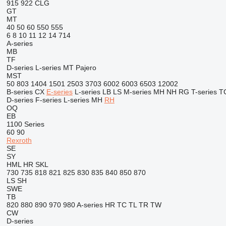
915
922
CLG
GT
MT
40
50
60
550
555
6
8
10
11
12
14
714
A-series
MB
TF
D-series
L-series
MT
Pajero
MST
50
803
1404
1501
2503
3703
6002
6003
6503
12002
B-series
CX
E-series
L-series
LB
LS
M-series
MH
NH
RG
T-series
T
D-series
F-series
L-series
MH
RH
OQ
EB
1100 Series
60
90
Rexroth
SE
SY
HML
HR
SKL
730
735
818
821
825
830
835
840
850
870
LS
SH
SWE
TB
820
880
890
970
980
A-series
HR
TC
TL
TR
TW
CW
D-series