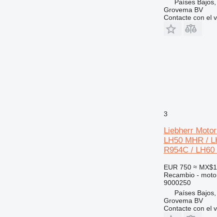
740
Países Bajos,
Grovema BV
769
Contacte con el 
772
777
816
824
906
907
908
914
3
924
928
Liebherr Motor
LH50 MHR / LH
938
R954C / LH60 
950
953
EUR 750
≈ MX$1
Recambio - motor
955
9000250
962
Países Bajos,
963
Grovema BV
Contacte con el 
966