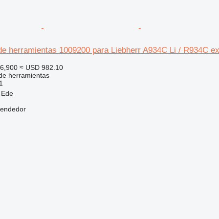
 de herramientas 1009200 para Liebherr A934C Li / R934C e
6,900
≈ USD 982.10
de herramientas
1
 Ede
vendedor