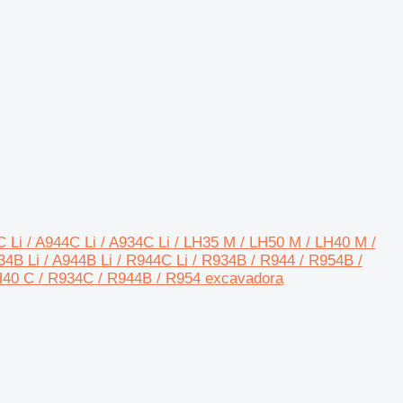
C Li / A944C Li / A934C Li / LH35 M / LH50 M / LH40 M /
4B Li / A944B Li / R944C Li / R934B / R944 / R954B /
LH40 C / R934C / R944B / R954 excavadora