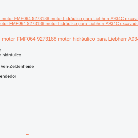
motor FMF064 9273188 motor hidráulico para Liebherr A934C excavad
g motor FMF064 9273188 motor hidráulico para Liebherr A9
r
 hidráulico
, Ven-Zeldenheide
vendedor