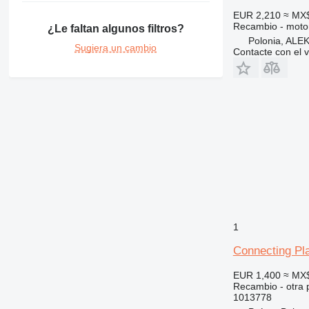
375
TM
EUR 2,210
≈ MX
Recambio - motor
¿Le faltan algunos filtros?
390
Polonia, A
395
Sugiera un cambio
Contacte con el 
416
420
422
424
426
428
430
432
434
438
1
444
525
Connecting Pl
631
EUR 1,400
≈ MX
730
Recambio - otra p
735
1013778