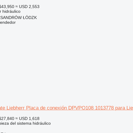
$43,950
≈ USD 2,553
 hidráulico
LEKSANDRÓW ŁÓDZK
vendedor
ate Liebherr Placa de conexión DPVPO108 1013778 para Li
$27,840
≈ USD 1,618
ieza del sistema hidráulico