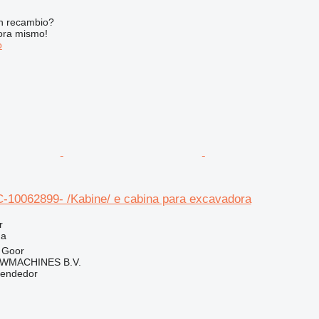
n recambio?
ora mismo!
o
C-10062899- /Kabine/ e cabina para excavadora
r
na
 Goor
WMACHINES B.V.
vendedor