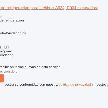
de refrigeración para Liebherr A934; R934 excavadora
r
de refrigeración
eda-Wiedenbrück
 GmbH
eryline
vendedor
recibir anuncios nuevos de esta sección
uí, muestra su conformidad con nuestra
política de privacidad
y nuestro