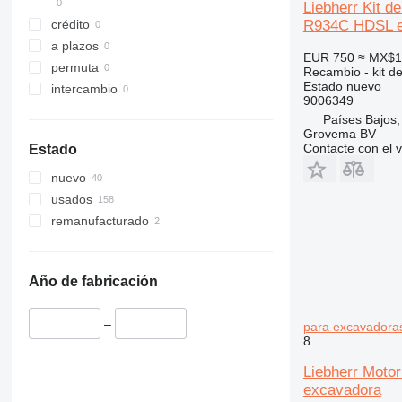
Liebherr Kit d
317
8018
R932
R934C HDSL e
crédito
318
8025
R934
a plazos
319
8026
R936
EUR 750
≈ MX$1
permuta
Recambio - kit d
320
8030
R942
Estado
nuevo
intercambio
321
8032
R944
9006349
322
8035
R946
Países Bajos,
Grovema BV
323
8045
R954
Contacte con el 
Estado
324
8050
R956
nuevo
325
8052
R964
usados
326
8055
R974
remanufacturado
329
8056
R984
330
8060
336
8065
Año de fabricación
340
8080
345
8085
–
para excavadoras
349
G-Series
8
350
JS
Liebherr Motor
365
JZ
excavadora
374
S-Series