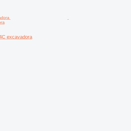
ora
34C excavadora