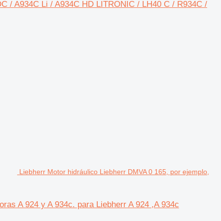
 EDC / A934C Li / A934C HD LITRONIC / LH40 C / R934C /
Liebherr Motor hidráulico Liebherr DMVA 0 165, por ejemplo,
oras A 924 y A 934c. para Liebherr A 924 ,A 934c