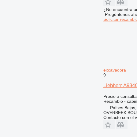
972
¿No encuentra u
973
¡Pregúntenos ah
980
Solicitar recambi
982
988
990
992
AP
C-series
CB
excavadora
9
CS
DE
Liebherr A934
D series
Precio a consulta
E-series
Recambio - cabi
EC
Países Bajos,
OVERBEEK BOU
F-series
Contacte con el 
G-series
GC
GP