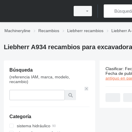
Machineryline
Recambios
Liebherr recambios
Liebherr A
Liebherr A934 recambios para excavador
Clasificar
:
Fec
200 anunci
Búsqueda
Fecha de publ
(referencia IAM, marca, modelo,
Precio:
MX$1,
antiguo en par
recambio)
Categoría
sistema hidráulico