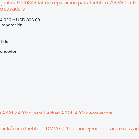
e juntas 9006349 kit de reparación para Liebherr A934C Li
xcavadora
4,920
≈ USD 866.60
e reparación
 Ede
vendedor
 A 924 y A 934c. para Liebherr A 924 ,A 934c excavadora
 hidráulico Liebherr DMVA 0 165, por ejemplo, para excavad