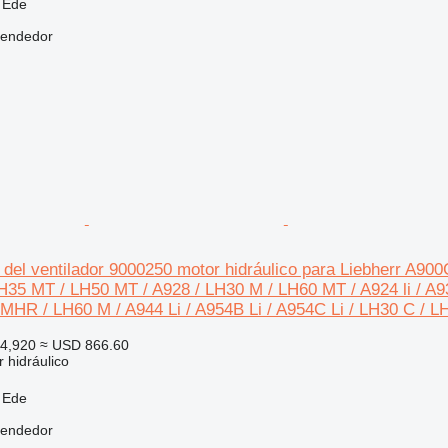
 Ede
vendedor
 del ventilador 9000250 motor hidráulico para Liebherr A900
35 MT / LH50 MT / A928 / LH30 M / LH60 MT / A924 li / A93
MHR / LH60 M / A944 Li / A954B Li / A954C Li / LH30 C / 
4,920
≈ USD 866.60
 hidráulico
 Ede
vendedor