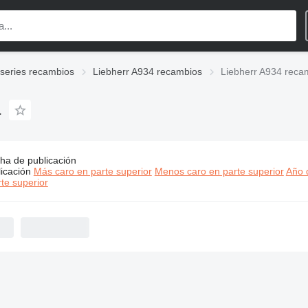
-series recambios
Liebherr A934 recambios
Liebherr A934 reca
a
ha de publicación
os:
Liebherr A934 recambios para excavadora
icación
Más caro en parte superior
Menos caro en parte superior
Año d
500 - MX$890,000
te superior