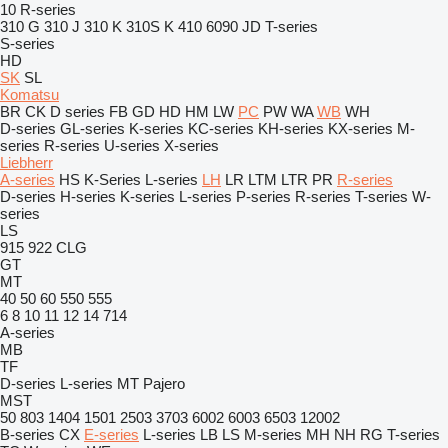
10
R-series
310 G
310 J
310 K
310S K
410
6090
JD
T-series
S-series
HD
SK
SL
Komatsu
BR
CK
D series
FB
GD
HD
HM
LW
PC
PW
WA
WB
WH
D-series
GL-series
K-series
KC-series
KH-series
KX-series
M-
series
R-series
U-series
X-series
Liebherr
A-series
HS
K-Series
L-series
LH
LR
LTM
LTR
PR
R-series
D-series
H-series
K-series
L-series
P-series
R-series
T-series
W-
series
LS
915
922
CLG
GT
MT
40
50
60
550
555
6
8
10
11
12
14
714
A-series
MB
TF
D-series
L-series
MT
Pajero
MST
50
803
1404
1501
2503
3703
6002
6003
6503
12002
B-series
CX
E-series
L-series
LB
LS
M-series
MH
NH
RG
T-series