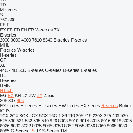
TD
M-series
S
760
860
FE
FL
EX
FB
FD
FH
FR
W-series
ZX
E-series
2000
3000
4000
7610
8340
E-series
F-series
MHL
F-series
W-series
H-series
GTH
XL
44C
44D
55D
B-series
C-series
D-series
E-series
HE
H-series
HMK
Hitachi
EG
EX
KH
LX
ZW
ZX
Zaxis
806
807
906
EX-series
H-series
HL-series
HW-series
HX-series
R-series
Robex
IC
IS
1CX
2CX
3CX
4CX
5CX
16C-1
86
110
205
215
220X
225
409
520
525
530
531
532
535
540
926
8008
8010
8014
8015
8016
8018
8025
8026
8030
8032
8035
8045
8050
8052
8055
8056
8060
8065
8080
8085
G-Series
JS
JZ
S-Series
TM