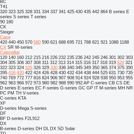
BC
T41
320
323
325
328
331
334
337
341
425
430
435
442
864
B series
E
series
S series
T series
90
180
CK
Steiger
Case
420
440
450
570
580
590
621
688
695
721
788
821
921
1088
1188
CX
SR
W-series
Caterpillar
120
140
160
212
215
216
226
232
235
236
242
245
246
301
302
303
304
305
306
307
308
311
312
313
314
315
316
317
318
319
320
321
322
323
324
325
326
329
330
336
340
345
349
350
365
374
375
390
395
416
420
422
424
426
428
430
432
434
438
444
525
631
730
735
740
769
772
777
816
824
906
907
908
914
924
928
938
950
953
955
962
963
966
972
973
980
982
988
990
992
AP
C-series
CB
CS
DE
D series
E-series
EC
F-series
G-series
GC
GP
IT
M-series
MH
NR
PC
PM
TH
V-series
C-series
KTA
XF
D-series
Mega
S-series
DF
BF
D-series
F2L912
DX
B-series
D-series
DH
DL
DX
SD
Solar
TD