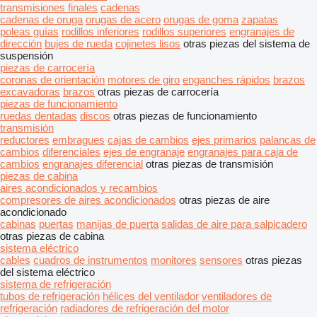
transmisiones finales
cadenas
cadenas de oruga
orugas de acero
orugas de goma
zapatas
poleas guías
rodillos inferiores
rodillos superiores
engranajes de
dirección
bujes de rueda
cojinetes lisos
otras piezas del sistema de
suspensión
piezas de carrocería
coronas de orientación
motores de giro
enganches rápidos
brazos
excavadoras
brazos
otras piezas de carrocería
piezas de funcionamiento
ruedas dentadas
discos
otras piezas de funcionamiento
transmisión
reductores
embragues
cajas de cambios
ejes primarios
palancas de
cambios
diferenciales
ejes de engranaje
engranajes para caja de
cambios
engranajes diferencial
otras piezas de transmisión
piezas de cabina
aires acondicionados y recambios
compresores de aires acondicionados
otras piezas de aire
acondicionado
cabinas
puertas
manijas de puerta
salidas de aire para salpicadero
otras piezas de cabina
sistema eléctrico
cables
cuadros de instrumentos
monitores
sensores
otras piezas
del sistema eléctrico
sistema de refrigeración
tubos de refrigeración
hélices del ventilador
ventiladores de
refrigeración
radiadores de refrigeración del motor