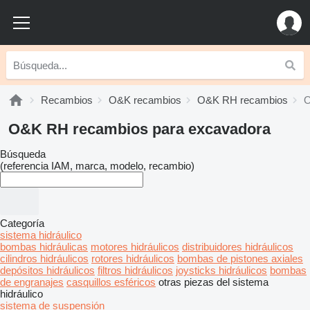
Recambios
O&K recambios
O&K RH recambios
O
O&K RH recambios para excavadora
Búsqueda
(referencia IAM, marca, modelo, recambio)
Categoría
sistema hidráulico
bombas hidráulicas
motores hidráulicos
distribuidores hidráulicos
cilindros hidráulicos
rotores hidráulicos
bombas de pistones axiales
depósitos hidráulicos
filtros hidráulicos
joysticks hidráulicos
bombas
de engranajes
casquillos esféricos
otras piezas del sistema
hidráulico
sistema de suspensión