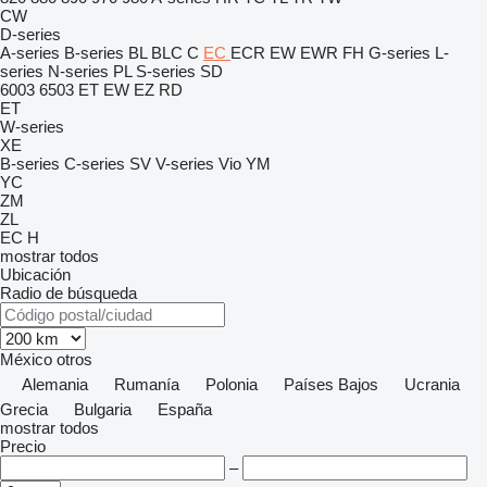
CW
D-series
A-series
B-series
BL
BLC
C
EC
ECR
EW
EWR
FH
G-series
L-
series
N-series
PL
S-series
SD
6003
6503
ET
EW
EZ
RD
ET
W-series
XE
B-series
C-series
SV
V-series
Vio
YM
YC
ZM
ZL
EC
H
mostrar todos
Ubicación
Radio de búsqueda
México
otros
Alemania
Rumanía
Polonia
Países Bajos
Ucrania
Grecia
Bulgaria
España
mostrar todos
Precio
–