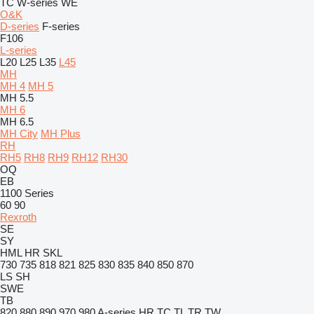
TC
W-series
WE
O&K
D-series
F-series
F106
L-series
L20
L25
L35
L45
MH
MH 4
MH 5
MH 5.5
MH 6
MH 6.5
MH City
MH Plus
RH
RH5
RH8
RH9
RH12
RH30
OQ
EB
1100 Series
60
90
Rexroth
SE
SY
HML
HR
SKL
730
735
818
821
825
830
835
840
850
870
LS
SH
SWE
TB
820
880
890
970
980
A-series
HR
TC
TL
TR
TW