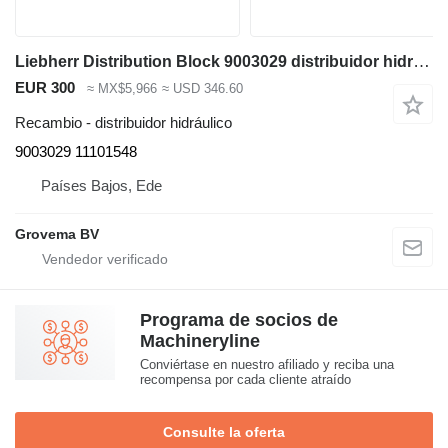
Liebherr Distribution Block 9003029 distribuidor hidráulico para Liebherr A922 Rail / A924 Rail / LH22 C / LH22 M / LH24 M / LH26 EC / LH26 M / LH30 C / LH30 M / LH35 M / LH35 MT / LH40 C / LH40 M / LH50 CHR / LH50 M / LH50 excavadora
EUR 300
≈ MX$5,966
≈ USD 346.60
Recambio - distribuidor hidráulico
9003029 11101548
Países Bajos, Ede
Grovema BV
Programa de socios de
Machineryline
Conviértase en nuestro afiliado y reciba una
recompensa por cada cliente atraído
Consulte la oferta