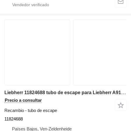
Liebherr 11824688 tubo de escape para Liebherr A914, A916, A918, A920, A922, LH22, LH24, LH26 excavadora
Precio a consultar
Recambio - tubo de escape
11824688
Países Bajos, Ven-Zeldenheide