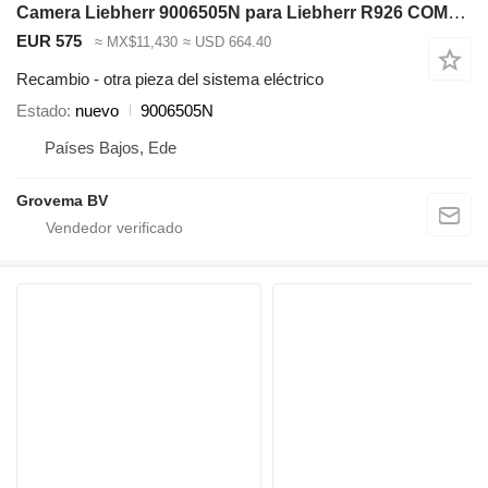
Camera Liebherr 9006505N para Liebherr R926 COMP / LH35 M / LH50 M / LH40 M / LH50 MHR / LH35 MT / LH50 MT / A918 COMPACT / LH22 M / LH24 M / LH26 M / LH30 M / LH60 MT / A910 comp / A912 COMPACT / A914 COMPACT / R924 COMPACT / R914 COMPACT / LH26 EC / LH110 M / LH80 MHR / LH80 M / LH80 C / LH60 MHR / LH60 M / LH60 CHR / LH60 C / LH110 MPHR / LH110 MP / LH110 C / LH 60 C / LH22 C / LH30 C / LH40 C / LH50 CHR / LH120 C / LH150 M / LH120 M / LH150 CHR / LH120 CG excavadora
EUR 575
≈ MX$11,430
≈ USD 664.40
Recambio - otra pieza del sistema eléctrico
Estado
nuevo
9006505N
Países Bajos, Ede
Grovema BV