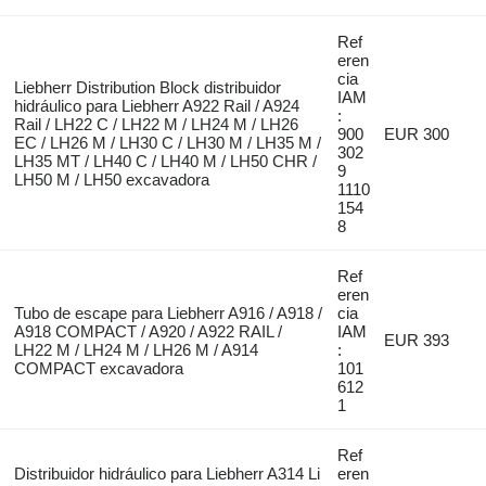
Ref
eren
cia
Liebherr Distribution Block distribuidor
IAM
hidráulico para Liebherr A922 Rail / A924
:
Rail / LH22 C / LH22 M / LH24 M / LH26
900
EUR 300
EC / LH26 M / LH30 C / LH30 M / LH35 M /
302
LH35 MT / LH40 C / LH40 M / LH50 CHR /
9
LH50 M / LH50 excavadora
1110
154
8
Ref
eren
Tubo de escape para Liebherr A916 / A918 /
cia
A918 COMPACT / A920 / A922 RAIL /
IAM
EUR 393
LH22 M / LH24 M / LH26 M / A914
:
COMPACT excavadora
101
612
1
Ref
Distribuidor hidráulico para Liebherr A314 Li
eren