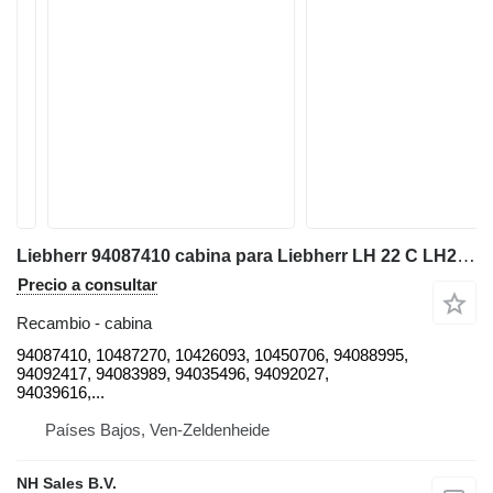
Liebherr 94087410 cabina para Liebherr LH 22 C LH22C excavadora
Precio a consultar
Recambio - cabina
94087410, 10487270, 10426093, 10450706, 94088995,
94092417, 94083989, 94035496, 94092027,
94039616,...
Países Bajos, Ven-Zeldenheide
NH Sales B.V.