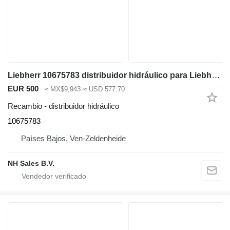
Liebherr 10675783 distribuidor hidráulico para Liebherr A314 Li / A900C Li / A910 comp / A912 compact / A914 Compact / A916 / A918 / A918 Compact / A920 / A922 Li / A922 Rail / A924 li / A924 Rail / A928 / LH22 M / LH24 M / LH26 M / LH30 M / LH35 M excavadora
EUR 500
≈ MX$9,943
≈ USD 577.70
Recambio - distribuidor hidráulico
10675783
Países Bajos, Ven-Zeldenheide
NH Sales B.V.