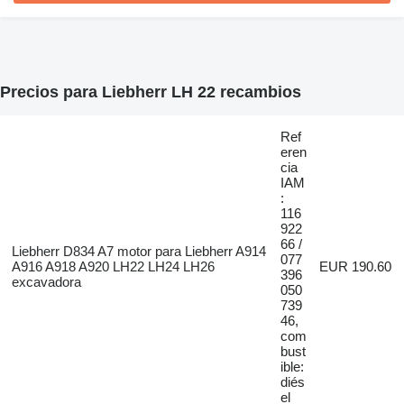
Precios para Liebherr LH 22 recambios
Ref
eren
cia
IAM
:
116
922
66 /
Liebherr D834 A7 motor para Liebherr A914
077
A916 A918 A920 LH22 LH24 LH26
EUR 190.60
396
excavadora
050
739
46,
com
bust
ible:
diés
el