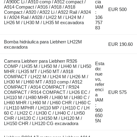
/ A900C Li / A910 comp / A912 compact /
cia
A914 Compact / A916 / A918 / A918
IAM
EUR 500
Compact / A920 / A922 Li / A922 Rail / A924
:
li / A924 Rail / A928 / LH22 M / LH24 M /
106
LH26 M / LH30 M / LH35 M excavadora
757
83
Bomba hidráulica para Liebherr LH22M
EUR 190.60
excavadora
Camera Liebherr para Liebherr R926
Esta
COMP / LH35 M / LH50 M / LH40 M / LH50
do:
MHR / LH35 MT / LH50 MT / A918
nue
COMPACT / LH22 M / LH24 M / LH26 M /
vo,
LH30 M / LH60 MT / A910 comp / A912
refer
COMPACT / A914 COMPACT / R924
enci
COMPACT / R914 COMPACT / LH26 EC /
EUR 575
a
LH110 M / LH80 MHR / LH80 M / LH80 C /
IAM
LH60 MHR / LH60 M / LH60 CHR / LH60 C
:
/ LH110 MPHR / LH110 MP / LH110 C / LH
900
60 C / LH22 C / LH30 C / LH40 C / LH50
650
CHR / LH120 C / LH150 M / LH120 M /
5N
LH150 CHR / LH120 CG excavadora