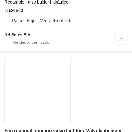
Recambio - distribuidor hidráulico
11691560
Países Bajos, Ven-Zeldenheide
NH Sales B.V.
Fan reversal function valve Liebherr Válvula de inversión de la función del ventilador 10219148 para Liebherr A316, A900 C, A904 C, A914 COMP, A914, A916, A918 COMP, A918, A920, A924 RAIL, LH18 M, LH22 C, LH22 M, LH24 M, LH26 EC, LH26 M excavadora