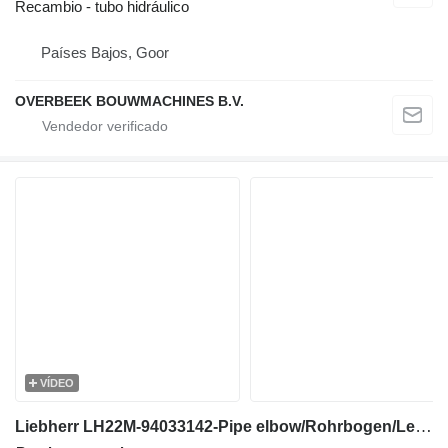
Recambio - tubo hidráulico
Países Bajos, Goor
OVERBEEK BOUWMACHINES B.V.
VÍDEO
Liebherr LH22M-94033142-Pipe elbow/Rohrbogen/Leiding tubo hidráulico para excavadora