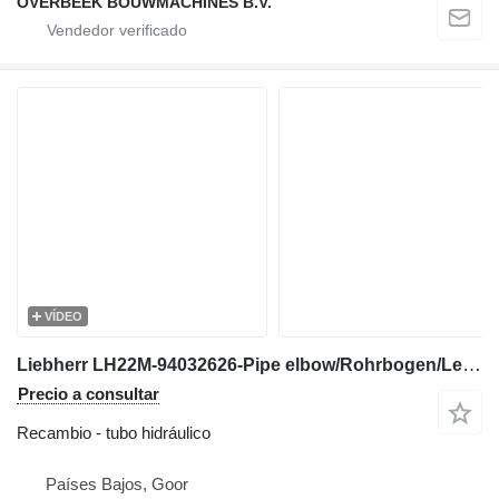
OVERBEEK BOUWMACHINES B.V.
VÍDEO
Liebherr LH22M-94032626-Pipe elbow/Rohrbogen/Leiding tubo hidráulico para excavadora
Precio a consultar
Recambio - tubo hidráulico
Países Bajos, Goor