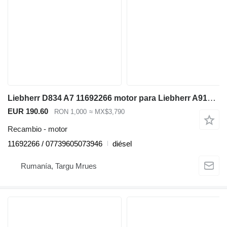
Liebherr D834 A7 11692266 motor para Liebherr A914 A916 A918 A920 LH22 LH24 LH26 excavadora
EUR 190.60
RON 1,000
≈ MX$3,790
Recambio - motor
11692266 / 07739605073946
diésel
Rumanía, Targu Mrues