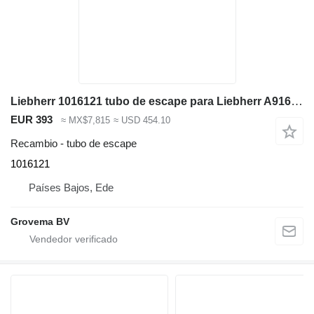
Liebherr 1016121 tubo de escape para Liebherr A916 / A918 / A918 COMPACT / A920 / A922 RAIL / LH22 M / LH24 M / LH26 M / A914 COMPACT excavadora
EUR 393
≈ MX$7,815
≈ USD 454.10
Recambio - tubo de escape
1016121
Países Bajos, Ede
Grovema BV