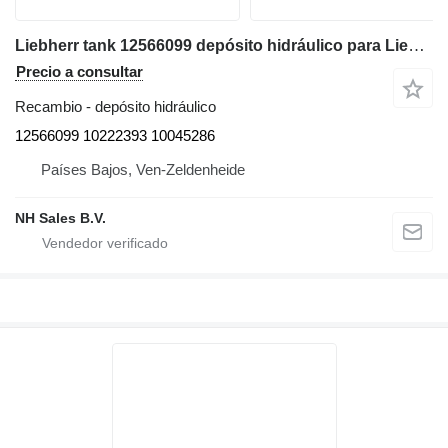
Liebherr tank 12566099 depósito hidráulico para Liebherr A918, A920, LH22 C, LH22 M, LH 24M, LH26 EC, LH26 EM, LH26 M excavadora
Precio a consultar
Recambio - depósito hidráulico
12566099 10222393 10045286
Países Bajos, Ven-Zeldenheide
NH Sales B.V.