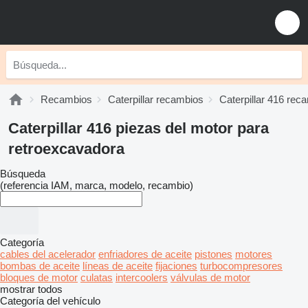
Recambios
Caterpillar recambios
Caterpillar 416 rec
Caterpillar 416 piezas del motor para
retroexcavadora
Búsqueda
(referencia IAM, marca, modelo, recambio)
Categoría
cables del acelerador
enfriadores de aceite
pistones
motores
bombas de aceite
líneas de aceite
fijaciones
turbocompresores
bloques de motor
culatas
intercoolers
válvulas de motor
mostrar todos
Categoría del vehículo