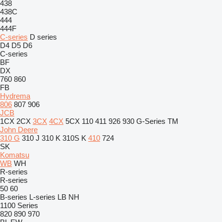
438
438C
444
444F
C-series
D series
D4
D5
D6
C-series
BF
DX
760
860
FB
Hydrema
806
807
906
JCB
1CX
2CX
3CX
4CX
5CX
110
411
926
930
G-Series
TM
John Deere
310 G
310 J
310 K
310S K
410
724
SK
Komatsu
WB
WH
R-series
R-series
50
60
B-series
L-series
LB
NH
1100 Series
820
890
970