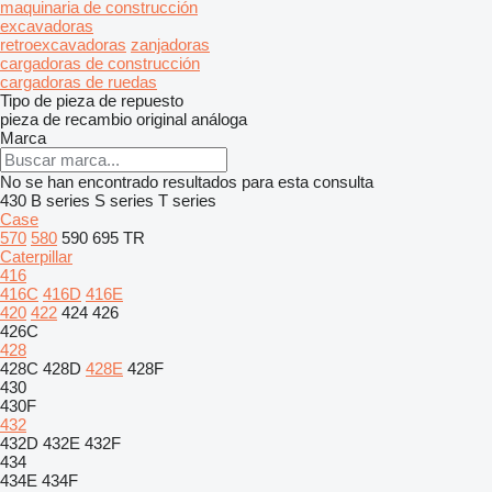
maquinaria de construcción
excavadoras
retroexcavadoras
zanjadoras
cargadoras de construcción
cargadoras de ruedas
Tipo de pieza de repuesto
pieza de recambio original
análoga
Marca
No se han encontrado resultados para esta consulta
430
B series
S series
T series
Case
570
580
590
695
TR
Caterpillar
416
416C
416D
416E
420
422
424
426
426C
428
428C
428D
428E
428F
430
430F
432
432D
432E
432F
434
434E
434F