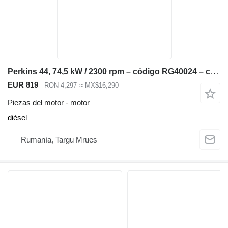
Perkins 44, 74,5 kW / 2300 rpm – código RG40024 – compatible con JCB 3CX, 4CX, motor para JCB 3CX, 4CX retroexcavadora
EUR 819
RON 4,297
≈ MX$16,290
Piezas del motor - motor
diésel
Rumanía, Targu Mrues