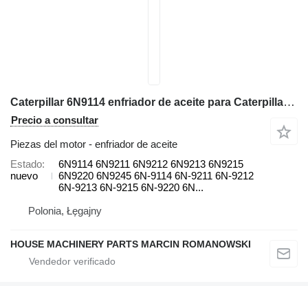
Caterpillar 6N9114 enfriador de aceite para Caterpillar D8H 950F, D6H, D6H II, D7H 3408, 824C, 988B, D8K, D8L 245, 3408, cargadora de ruedas
Precio a consultar
Piezas del motor - enfriador de aceite
Estado
6N9114 6N9211 6N9212 6N9213 6N9215
nuevo
6N9220 6N9245 6N-9114 6N-9211 6N-9212
6N-9213 6N-9215 6N-9220 6N...
Polonia, Łęgajny
HOUSE MACHINERY PARTS MARCIN ROMANOWSKI