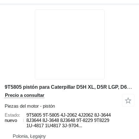
9T5805 pistón para Caterpillar D5H XL, D5R LGP, D6H, D6H XL, D6H XR, D6N, D6N LGP, D6R, D6R cargadora de ruedas
Precio a consultar
Piezas del motor - pistón
Estado
9T5805 9T-5805 4J-2062 4J2062 8J-3644
nuevo
8J3644 8J-3648 8J3648 9T-8229 9T8229
1U-4817 1U4817 3J-9704...
Polonia, Łęgajny