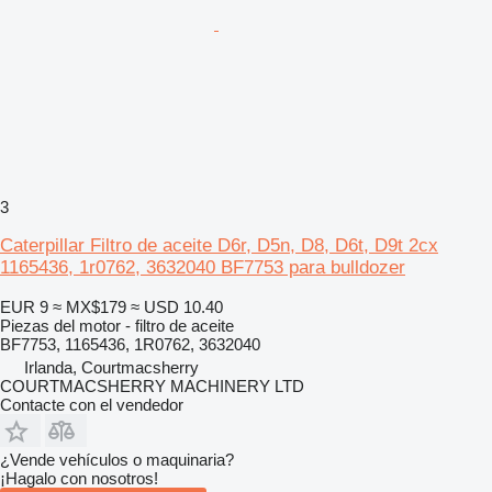
3
Caterpillar Filtro de aceite D6r, D5n, D8, D6t, D9t 2cx
1165436, 1r0762, 3632040 BF7753 para bulldozer
EUR 9
≈ MX$179
≈ USD 10.40
Piezas del motor - filtro de aceite
BF7753, 1165436, 1R0762, 3632040
Irlanda, Courtmacsherry
COURTMACSHERRY MACHINERY LTD
Contacte con el vendedor
¿Vende vehículos o maquinaria?
¡Hagalo con nosotros!