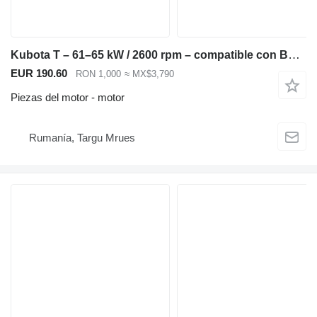
Kubota T – 61–65 kW / 2600 rpm – compatible con Bobcat S250, Kubota M6040, motor para Bobcat S220 S250 T250 minicargadora
EUR 190.60
RON 1,000
≈ MX$3,790
Piezas del motor - motor
Rumanía, Targu Mrues