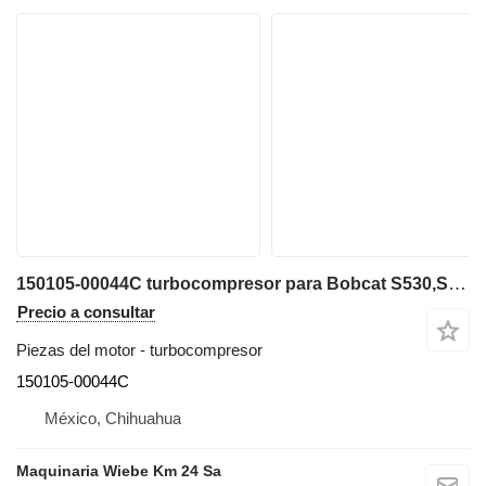
150105-00044C turbocompresor para Bobcat S530,S630,S650,T650,T595 minicargadora
Precio a consultar
Piezas del motor - turbocompresor
150105-00044C
México, Chihuahua
Maquinaria Wiebe Km 24 Sa