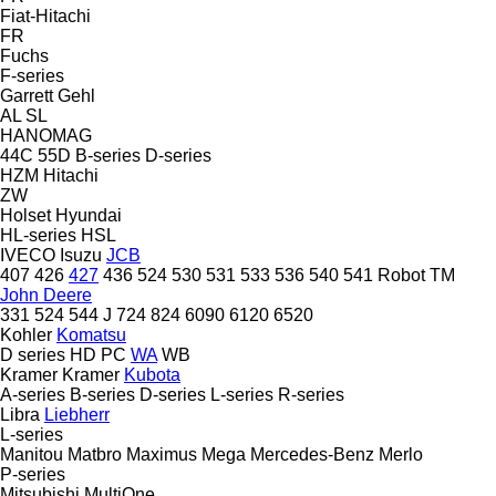
Fiat-Hitachi
FR
Fuchs
F-series
Garrett
Gehl
AL
SL
HANOMAG
44C
55D
B-series
D-series
HZM
Hitachi
ZW
Holset
Hyundai
HL-series
HSL
IVECO
Isuzu
JCB
407
426
427
436
524
530
531
533
536
540
541
Robot
TM
John Deere
331
524
544 J
724
824
6090
6120
6520
Kohler
Komatsu
D series
HD
PC
WA
WB
Kramer
Kramer
Kubota
A-series
B-series
D-series
L-series
R-series
Libra
Liebherr
L-series
Manitou
Matbro
Maximus
Mega
Mercedes-Benz
Merlo
P-series
Mitsubishi
MultiOne