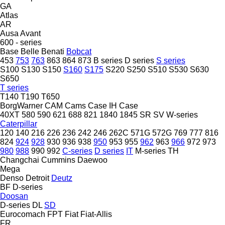
GA
Atlas
AR
Ausa
Avant
600 - series
Base
Belle
Benati
Bobcat
453
753
763
863
864
873
B series
D series
S series
S100
S130
S150
S160
S175
S220
S250
S510
S530
S630
S650
T series
T140
T190
T650
BorgWarner
CAM
Cams
Case IH
Case
40XT
580
590
621
688
821
1840
1845
SR
SV
W-series
Caterpillar
120
140
216
226
236
242
246
262C
571G
572G
769
777
816
824
924
928
930
936
938
950
953
955
962
963
966
972
973
980
988
990
992
C-series
D series
IT
M-series
TH
Changchai
Cummins
Daewoo
Mega
Denso
Detroit
Deutz
BF
D-series
Doosan
D-series
DL
SD
Eurocomach
FPT
Fiat
Fiat-Allis
FR