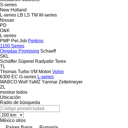
S-series
New Holland
L-series
LB
LS
TM
W-series
Nissan
PD
O&K
L-series
PMP
Pel-Job
Perkins
1100 Series
Qingdao Promising
Schaeff
SKL
Schäffer
Süperel Radyatör
Terex
TL
Thomas
Turbo
VM Motori
Volvo
6300
EC
G-series
L-series
WABCO
Wolf
YaMZ
Yanmar
Zettelmeyer
ZL
mostrar todos
Ubicación
Radio de búsqueda
México
otros
Países Bajos
Rumanía