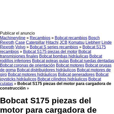
Publicar el anuncio
Machineryline
»
Recambios
»
Bobcat recambios
Bosch
Rexroth
Case
Caterpillar
Hitachi
JCB
Komatsu
Liebherr
Linde
Rexroth
Volvo
»
Bobcat S series recambios
»
Bobcat S175
recambios
»
Bobcat S175 piezas del motor
Bobcat
transmisiones finales
Bobcat bombas hidráulicas
Bobcat
rodillos inferiores
Bobcat poleas guías
Bobcat ruedas dentadas
Bobcat coronas de orientación
Bobcat motores
Bobcat orugas
de goma
Bobcat distribuidores hidráulicos
Bobcat motores de
giro
Bobcat motores hidráulicos
Bobcat generadores
Bobcat
joysticks hidráulicos
Bobcat cilindros hidráulicos
Bobcat
culatas
»
Bobcat S175 piezas del motor para cargadora de
construcción
»
Bobcat S175 piezas del
motor para cargadora de