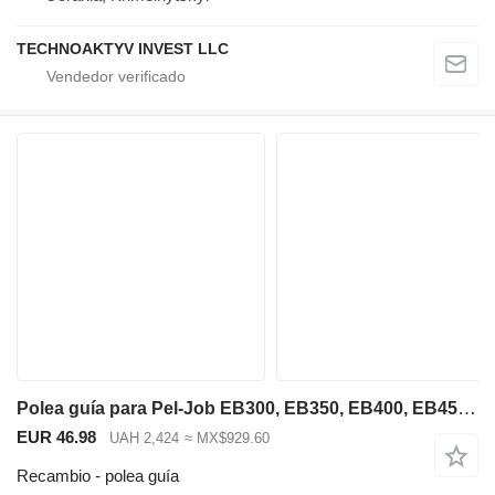
TECHNOAKTYV INVEST LLC
Polea guía para Pel-Job EB300, EB350, EB400, EB450, LS286, LS386, TB25 miniexcavadora
EUR 46.98
UAH 2,424
≈ MX$929.60
Recambio - polea guía