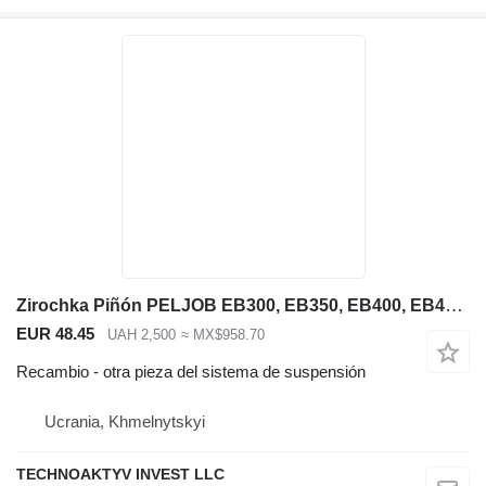
Zirochka Piñón PELJOB EB300, EB350, EB400, EB450, LS286, LS386, TB25 otra pieza del sistema de suspensión para Pel-Job EB300, EB350, EB400, EB450, LS286, LS386, TB25 miniexcavadora
EUR 48.45
UAH 2,500
≈ MX$958.70
Recambio - otra pieza del sistema de suspensión
Ucrania, Khmelnytskyi
TECHNOAKTYV INVEST LLC