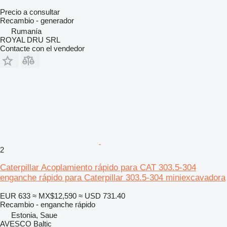
Precio a consultar
Recambio - generador
Rumanía
ROYAL DRU SRL
Contacte con el vendedor
2
Caterpillar Acoplamiento rápido para CAT 303.5-304
enganche rápido para Caterpillar 303.5-304 miniexcavadora
EUR 633
≈ MX$12,590
≈ USD 731.40
Recambio - enganche rápido
Estonia, Saue
AVESCO Baltic