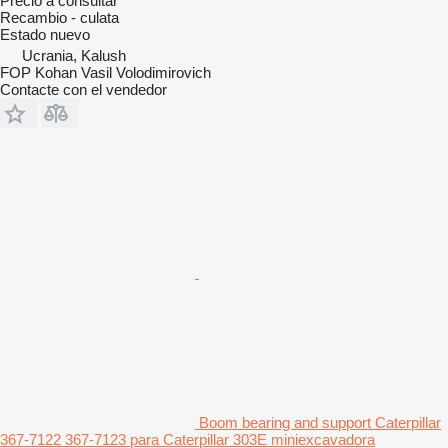
Precio a consultar
Recambio - culata
Estado
nuevo
Ucrania, Kalush
FOP Kohan Vasil Volodimirovich
Contacte con el vendedor
Boom bearing and support Caterpillar
367-7122 367-7123 para Caterpillar 303E miniexcavadora