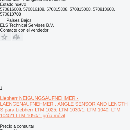
Estado
nuevo
570816008, 570816108, 570815808, 570815908, 570819608,
570819708
Países Bajos
ELS Technical Servises B.V.
Contacte con el vendedor
1
Liebherr NEIGUNGSAUFNEHMER -
LAENGENAUFNEHMER , ANGLE SENSOR AND LENGTH
S para Liebherr LTM 1025; LTM 1030/1; LTM 1040; LTM
1040/1 LTM 1050/1 grúa móvil
Precio a consultar