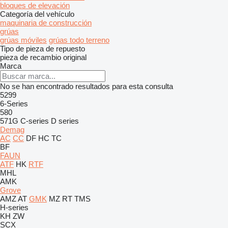
bloques de elevación
Categoría del vehículo
maquinaria de construcción
grúas
grúas móviles
grúas todo terreno
Tipo de pieza de repuesto
pieza de recambio original
Marca
No se han encontrado resultados para esta consulta
5299
6-Series
580
571G
C-series
D series
Demag
AC
CC
DF
HC
TC
BF
FAUN
ATF
HK
RTF
MHL
AMK
Grove
AMZ
AT
GMK
MZ
RT
TMS
H-series
KH
ZW
SCX