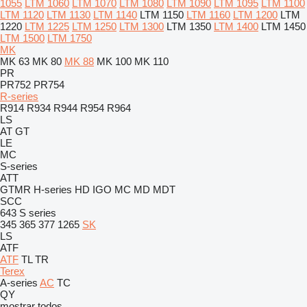
1055
LTM 1060
LTM 1070
LTM 1080
LTM 1090
LTM 1095
LTM 1100
LTM 1120
LTM 1130
LTM 1140
LTM 1150
LTM 1160
LTM 1200
LTM
1220
LTM 1225
LTM 1250
LTM 1300
LTM 1350
LTM 1400
LTM 1450
LTM 1500
LTM 1750
MK
MK 63
MK 80
MK 88
MK 100
MK 110
PR
PR752
PR754
R-series
R914
R934
R944
R954
R964
LS
AT
GT
LE
MC
S-series
ATT
GTMR
H-series
HD
IGO
MC
MD
MDT
SCC
643
S series
345
365
377
1265
SK
LS
ATF
ATF
TL
TR
Terex
A-series
AC
TC
QY
mostrar todos