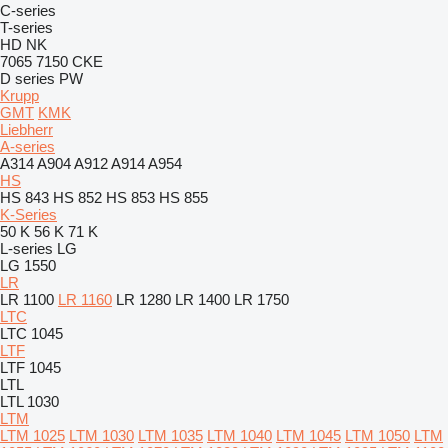
C-series
T-series
HD
NK
7065
7150
CKE
D series
PW
Krupp
GMT
KMK
Liebherr
A-series
A314
A904
A912
A914
A954
HS
HS 843
HS 852
HS 853
HS 855
K-Series
50 K
56 K
71 K
L-series
LG
LG 1550
LR
LR 1100
LR 1160
LR 1280
LR 1400
LR 1750
LTC
LTC 1045
LTF
LTF 1045
LTL
LTL 1030
LTM
LTM 1025
LTM 1030
LTM 1035
LTM 1040
LTM 1045
LTM 1050
LTM