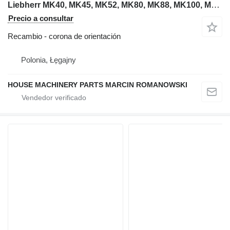
Liebherr MK40, MK45, MK52, MK80, MK88, MK100, MK110, MK140 corona de orientación para Liebherr MK40, MK45, MK52, MK80, MK88, MK100, MK110, MK140 grúa torre
Precio a consultar
Recambio - corona de orientación
Polonia, Łęgajny
HOUSE MACHINERY PARTS MARCIN ROMANOWSKI