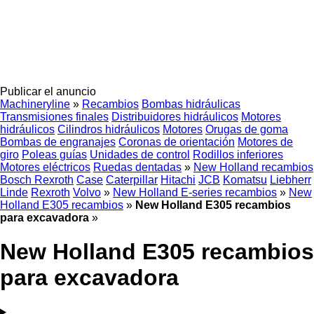
Publicar el anuncio
Machineryline
»
Recambios
Bombas hidráulicas
Transmisiones finales
Distribuidores hidráulicos
Motores
hidráulicos
Cilindros hidráulicos
Motores
Orugas de goma
Bombas de engranajes
Coronas de orientación
Motores de
giro
Poleas guías
Unidades de control
Rodillos inferiores
Motores eléctricos
Ruedas dentadas
»
New Holland recambios
Bosch Rexroth
Case
Caterpillar
Hitachi
JCB
Komatsu
Liebherr
Linde
Rexroth
Volvo
»
New Holland E-series recambios
»
New
Holland E305 recambios
»
New Holland E305 recambios
para excavadora
»
New Holland E305 recambios
para excavadora