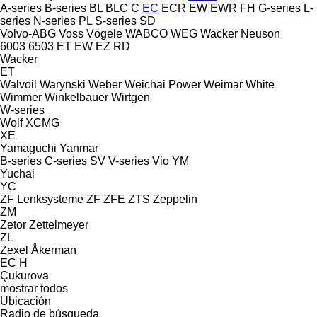
A-series
B-series
BL
BLC
C
EC
ECR
EW
EWR
FH
G-series
L-
series
N-series
PL
S-series
SD
Volvo-ABG
Voss
Vögele
WABCO
WEG
Wacker Neuson
6003
6503
ET
EW
EZ
RD
Wacker
ET
Walvoil
Warynski
Weber
Weichai Power
Weimar
White
Wimmer
Winkelbauer
Wirtgen
W-series
Wolf
XCMG
XE
Yamaguchi
Yanmar
B-series
C-series
SV
V-series
Vio
YM
Yuchai
YC
ZF Lenksysteme
ZF
ZFE
ZTS
Zeppelin
ZM
Zetor
Zettelmeyer
ZL
Zexel
Åkerman
EC
H
Çukurova
mostrar todos
Ubicación
Radio de búsqueda