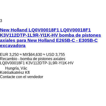
3
New Holland LQ0V00018F1 LQ0V00018F1
K3V112DTP-1L9R-YI1K-HV bomba de pistones
axiales para New Holland E265B-C - E305B-C
excavadora
EUR 3,250
≈ MX$64,630
≈ USD 3,755
Recambio - bomba de pistones axiales
LQ0V00018F1 K3V112DTP-1L9R-YI1K-HV
Hungría, Vác
Kotróalkatrész Kft
Contacte con el vendedor