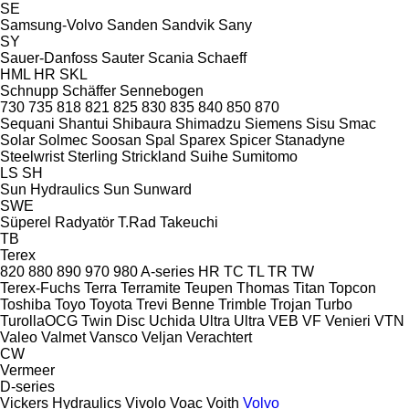
SE
Samsung-Volvo
Sanden
Sandvik
Sany
SY
Sauer-Danfoss
Sauter
Scania
Schaeff
HML
HR
SKL
Schnupp
Schäffer
Sennebogen
730
735
818
821
825
830
835
840
850
870
Sequani
Shantui
Shibaura
Shimadzu
Siemens
Sisu
Smac
Solar
Solmec
Soosan
Spal
Sparex
Spicer
Stanadyne
Steelwrist
Sterling
Strickland
Suihe
Sumitomo
LS
SH
Sun Hydraulics
Sun
Sunward
SWE
Süperel Radyatör
T.Rad
Takeuchi
TB
Terex
820
880
890
970
980
A-series
HR
TC
TL
TR
TW
Terex-Fuchs
Terra
Terramite
Teupen
Thomas
Titan
Topcon
Toshiba
Toyo
Toyota
Trevi Benne
Trimble
Trojan
Turbo
TurollaOCG
Twin Disc
Uchida
Ultra
Ultra
VEB
VF Venieri
VTN
Valeo
Valmet
Vansco
Veljan
Verachtert
CW
Vermeer
D-series
Vickers Hydraulics
Vivolo
Voac
Voith
Volvo