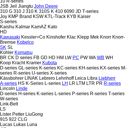
10
R-series
JSB
Jeil
Jiangtu
John Deere
310 G
310 J
310 K
310S K
410
6090
JD
T-series
Joy
KMP Brand
KSW
KTL-Track
KYB
Kaiser
S-series
Kaishu
Kalmar
KamAZ
Kato
HD
Kawasaki
Kessler+Co
Kinshofer
Klac
Klepp Mek
Knorr
Knorr-
Bremse
Kobelco
SK
SL
Kohler
Komatsu
BR
CK
D series
FB
GD
HD
HM
LW
PC
PW
WA
WB
WH
Koop
Kracht
Kramer
Kubota
D-series
GL-series
K-series
KC-series
KH-series
KX-series
M-
series
R-series
U-series
X-series
Kässbohrer
LINAK
Lebrero
Lehnhoff
Leica
Libra
Liebherr
A-series
HS
K-Series
L-series
LH
LR
LTM
LTR
PR
R-series
Lincoln
Linde
D-series
H-series
K-series
L-series
P-series
R-series
T-series
W-series
Link-Belt
LS
Lister Petter
LiuGong
915
922
CLG
Lucas
Lukas
Luna