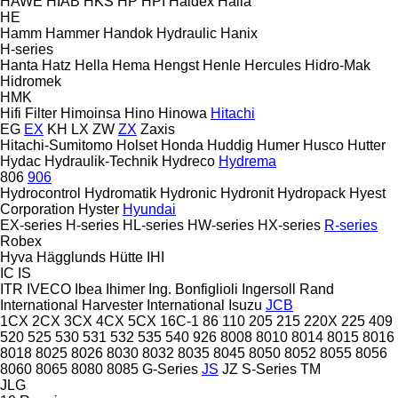
HAWE
HIAB
HKS
HP
HPI
Haldex
Halla
HE
Hamm
Hammer
Handok Hydraulic
Hanix
H-series
Hanta
Hatz
Hella
Hema
Hengst
Henle
Hercules
Hidro-Mak
Hidromek
HMK
Hifi Filter
Himoinsa
Hino
Hinowa
Hitachi
EG
EX
KH
LX
ZW
ZX
Zaxis
Hitachi-Sumitomo
Holset
Honda
Huddig
Humer
Husco
Hutter
Hydac
Hydraulik-Technik
Hydreco
Hydrema
806
906
Hydrocontrol
Hydromatik
Hydronic
Hydronit
Hydropack
Hyest
Corporation
Hyster
Hyundai
EX-series
H-series
HL-series
HW-series
HX-series
R-series
Robex
Hyva
Hägglunds
Hütte
IHI
IC
IS
ITR
IVECO
Ibea
Ihimer
Ing. Bonfiglioli
Ingersoll Rand
International Harvester
International
Isuzu
JCB
1CX
2CX
3CX
4CX
5CX
16C-1
86
110
205
215
220X
225
409
520
525
530
531
532
535
540
926
8008
8010
8014
8015
8016
8018
8025
8026
8030
8032
8035
8045
8050
8052
8055
8056
8060
8065
8080
8085
G-Series
JS
JZ
S-Series
TM
JLG