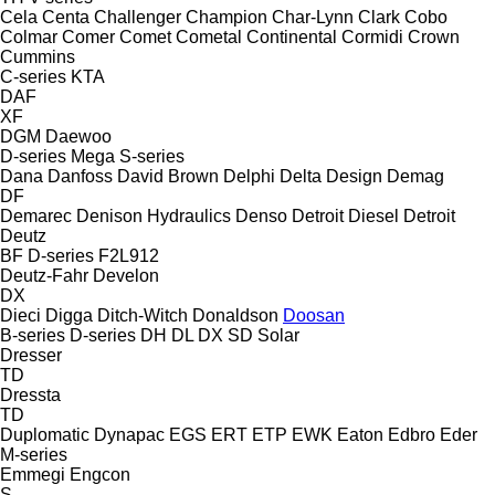
Cela
Centa
Challenger
Champion
Char-Lynn
Clark
Cobo
Colmar
Comer
Comet
Cometal
Continental
Cormidi
Crown
Cummins
C-series
KTA
DAF
XF
DGM
Daewoo
D-series
Mega
S-series
Dana
Danfoss
David Brown
Delphi
Delta Design
Demag
DF
Demarec
Denison Hydraulics
Denso
Detroit Diesel
Detroit
Deutz
BF
D-series
F2L912
Deutz-Fahr
Develon
DX
Dieci
Digga
Ditch-Witch
Donaldson
Doosan
B-series
D-series
DH
DL
DX
SD
Solar
Dresser
TD
Dressta
TD
Duplomatic
Dynapac
EGS
ERT
ETP
EWK
Eaton
Edbro
Eder
M-series
Emmegi
Engcon
S