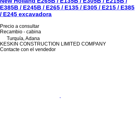
New Holland E265B / E135B / E305B / E215B /
E385B / E245B / E265 / E135 / E305 / E215 / E385
/ E245 excavadora
Precio a consultar
Recambio - cabina
Turquía, Adana
KESKIN CONSTRUCTION LIMITED COMPANY
Contacte con el vendedor