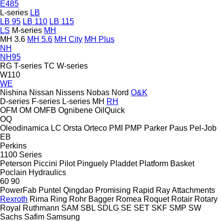
E485
L-series
LB
LB 95
LB 110
LB 115
LS
M-series
MH
MH 3.6
MH 5.6
MH City
MH Plus
NH
NH95
RG
T-series
TC
W-series
W110
WE
Nishina
Nissan
Nissens
Nobas
Nord
O&K
D-series
F-series
L-series
MH
RH
OFM
OM
OMFB
Ognibene
OilQuick
OQ
Oleodinamica LC
Orsta
Orteco
PMI
PMP
Parker
Paus
Pel-Job
EB
Perkins
1100 Series
Peterson
Piccini
Pilot
Pinguely
Pladdet
Platform Basket
Poclain Hydraulics
60
90
PowerFab
Puntel
Qingdao Promising
Rapid
Ray Attachments
Rexroth
Rima
Ring
Rohr Bagger
Romea
Roquet
Rotair
Rotary
Royal
Ruthmann
SAM
SBL
SDLG
SE
SET
SKF
SMP
SW
Sachs
Safim
Samsung