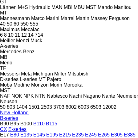
GT
Lännen
M+S Hydraulic
MAN
MBI
MBU
MST
Mando
Manitou
MT
Mannesmann
Marco
Marini
Marrel
Martin
Massey Ferguson
40
50
60
550
555
Maximus
Mecalac
6
8
10
11
12
14
714
Meiller
Menzi Muck
A-series
Mercedes-Benz
MB
Merlo
TF
Messersi
Meta
Michigan
Miller
Mitsubishi
D-series
L-series
MT
Pajero
Moba
Modine
Monzon
Morin
Morooka
MST
NAF
NOK
NPK
NTN
Nabtesco
Nachi
Nagano
Nante
Neumeier
Neuson
50
803
1404
1501
2503
3703
6002
6003
6503
12002
New Holland
B-series
B90
B95
B100
B110
B115
CX
E-series
E17
E80
E135
E145
E195
E215
E235
E245
E265
E305
E385