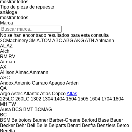
mostrar todos
Tipo de pieza de repuesto
análoga
mostrar todos
Marca
No se han encontrado resultados para esta consulta
2CMachinery
3M
A.TOM
ABC
ABG
AKG
ATN
Ahlmann
AL
AZ
Aichi
RM
RV
Airman
AX
Allison
Almac
Ammann
ASC
Andox
Antonio Carraro
Apageo
Arden
QA
Argo
Astec
Atlantic
Atlas Copco
Atlas
225LC
260LC
1302
1304
1404
1504
1505
1604
1704
1804
MH
TW
Ausa
BCS
BMT
BOMAG
BC
BSM
Baltrotors
Banner
Barber-Greene
Barford
Base
Bauer
Becker
Behr
Bell
Belle
Belparts
Benati
Benfra
Benzlers
Berco
Beretta