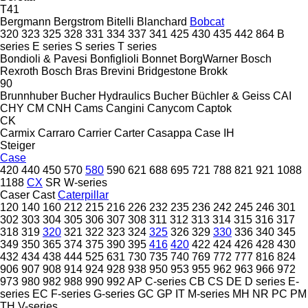
T41
Bergmann
Bergstrom
Bitelli
Blanchard
Bobcat
320
323
325
328
331
334
337
341
425
430
435
442
864
B
series
E series
S series
T series
Bondioli & Pavesi
Bonfiglioli
Bonnet
BorgWarner
Bosch
Rexroth
Bosch
Bras
Brevini
Bridgestone
Brokk
90
Brunnhuber
Bucher Hydraulics
Bucher
Büchler & Geiss
CAI
CHY
CM
CNH
Cams
Cangini
Canycom
Captok
CK
Carmix
Carraro
Carrier
Carter
Casappa
Case IH
Steiger
Case
420
440
450
570
580
590
621
688
695
721
788
821
921
1088
1188
CX
SR
W-series
Caser
Cast
Caterpillar
120
140
160
212
215
216
226
232
235
236
242
245
246
301
302
303
304
305
306
307
308
311
312
313
314
315
316
317
318
319
320
321
322
323
324
325
326
329
330
336
340
345
349
350
365
374
375
390
395
416
420
422
424
426
428
430
432
434
438
444
525
631
730
735
740
769
772
777
816
824
906
907
908
914
924
928
938
950
953
955
962
963
966
972
973
980
982
988
990
992
AP
C-series
CB
CS
DE
D series
E-
series
EC
F-series
G-series
GC
GP
IT
M-series
MH
NR
PC
PM
TH
V-series