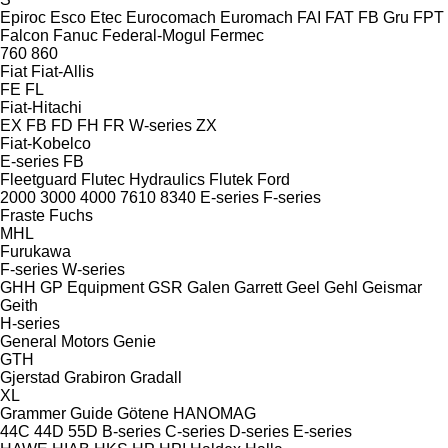
Epiroc
Esco
Etec
Eurocomach
Euromach
FAI
FAT
FB Gru
FPT
Falcon
Fanuc
Federal-Mogul
Fermec
760
860
Fiat
Fiat-Allis
FE
FL
Fiat-Hitachi
EX
FB
FD
FH
FR
W-series
ZX
Fiat-Kobelco
E-series
FB
Fleetguard
Flutec Hydraulics
Flutek
Ford
2000
3000
4000
7610
8340
E-series
F-series
Fraste
Fuchs
MHL
Furukawa
F-series
W-series
GHH
GP Equipment
GSR
Galen
Garrett
Geel
Gehl
Geismar
Geith
H-series
General Motors
Genie
GTH
Gjerstad
Grabiron
Gradall
XL
Grammer
Guide
Götene
HANOMAG
44C
44D
55D
B-series
C-series
D-series
E-series