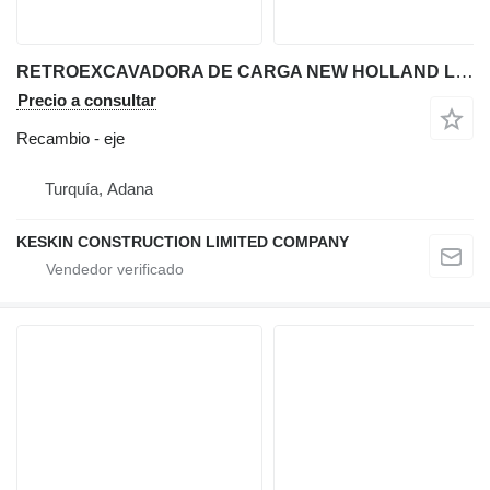
RETROEXCAVADORA DE CARGA NEW HOLLAND LB115B LB115 B115 CASE 695SR 695SV USADA eje para New Holland LB 115B / LB 115 / B 115 / 695 SR / 695 SV retroexcavadora
Precio a consultar
Recambio - eje
Turquía, Adana
KESKIN CONSTRUCTION LIMITED COMPANY