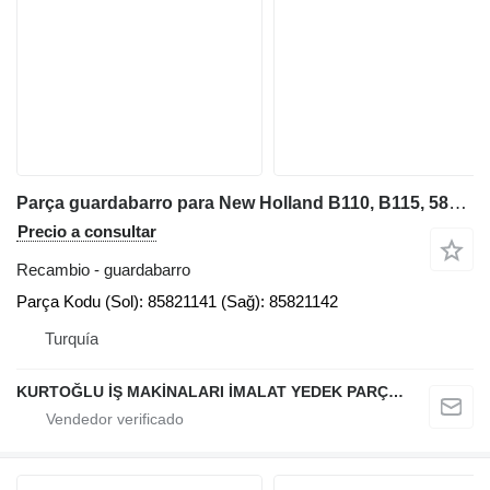
Parça guardabarro para New Holland B110, B115, 580ST, 695ST retroexcavadora
Precio a consultar
Recambio - guardabarro
Parça Kodu (Sol): 85821141 (Sağ): 85821142
Turquía
KURTOĞLU İŞ MAKİNALARI İMALAT YEDEK PARÇA LTD ŞTİ