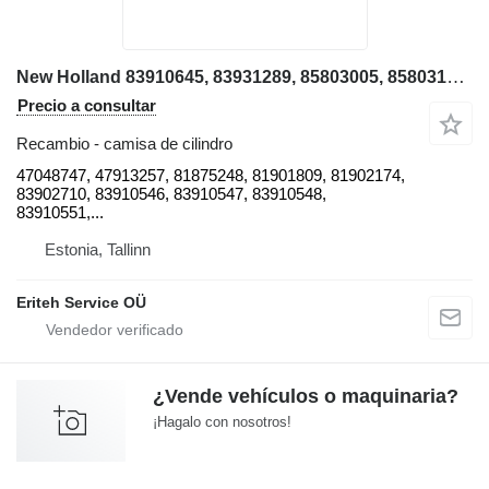
New Holland 83910645, 83931289, 85803005, 85803192, 85803193, 85803196, 8580 47048747 camisa de cilindro para New Holland LB115, B115B, LB110, LB110, LB95, LB95B retroexcavadora
Precio a consultar
Recambio - camisa de cilindro
47048747, 47913257, 81875248, 81901809, 81902174,
83902710, 83910546, 83910547, 83910548,
83910551,...
Estonia, Tallinn
Eriteh Service OÜ
¿Vende vehículos o maquinaria?
¡Hagalo con nosotros!