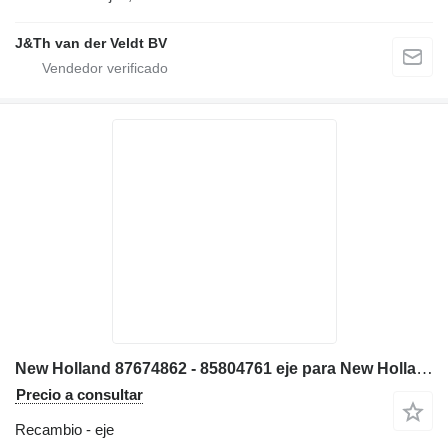
J&Th van der Veldt BV
New Holland 87674862 - 85804761 eje para New Holland B115 LB115 B115B LB115B B115T3 LB115CP excavadora
Precio a consultar
Recambio - eje