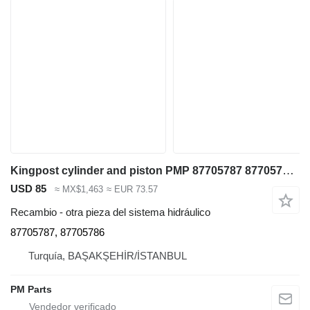
Kingpost cylinder and piston PMP 87705787 87705786 para New Holland B115B, B110B, B100B, B100BLR, B90B retroexcavadora
USD 85
≈ MX$1,463
≈ EUR 73.57
Recambio - otra pieza del sistema hidráulico
87705787, 87705786
Turquía, BAŞAKŞEHİR/İSTANBUL
PM Parts