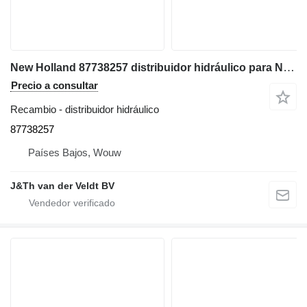
New Holland 87738257 distribuidor hidráulico para New Holland B95B B95C B110B B110C B115B B95BTC B95BLR B95CTC B95CLR retroexcavadora
Precio a consultar
Recambio - distribuidor hidráulico
87738257
Países Bajos, Wouw
J&Th van der Veldt BV