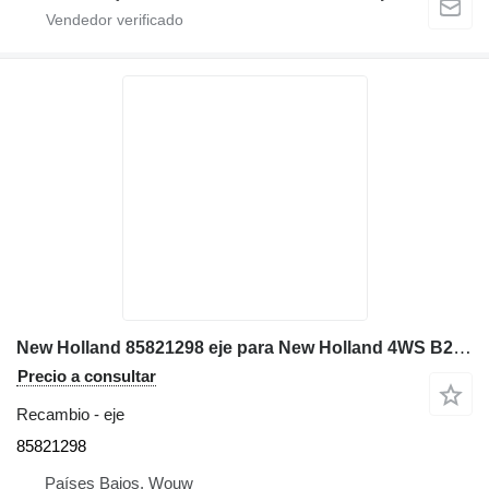
New Holland 85821298 eje para New Holland 4WS B200 B115 FB200 LB115 LB115B FB200.2 LB115CP retroexcavadora
Precio a consultar
Recambio - eje
85821298
Países Bajos, Wouw