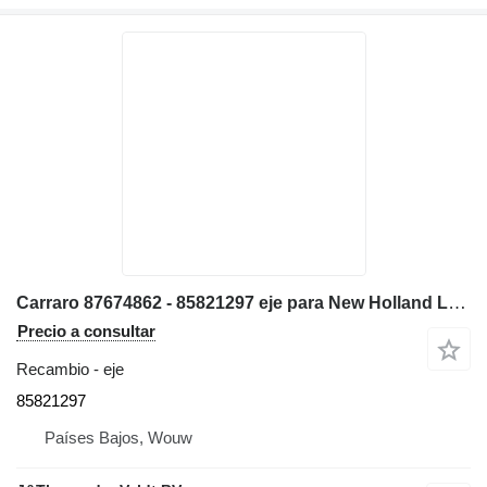
Carraro 87674862 - 85821297 eje para New Holland LB115B LB115CP B115 LB115 B115B B115T3 excavadora
Precio a consultar
Recambio - eje
85821297
Países Bajos, Wouw