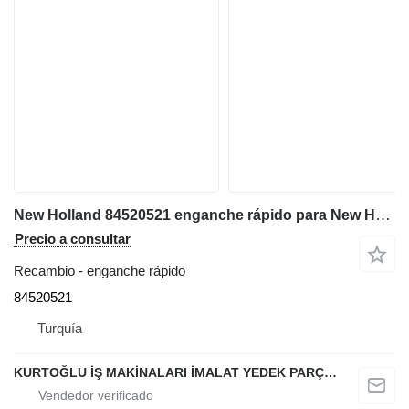
New Holland 84520521 enganche rápido para New Holland b100-b110-b115 retroexcavadora
Precio a consultar
Recambio - enganche rápido
84520521
Turquía
KURTOĞLU İŞ MAKİNALARI İMALAT YEDEK PARÇA LTD ŞTİ