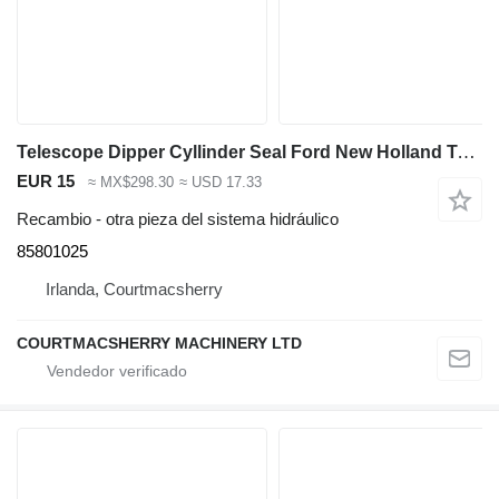
Telescope Dipper Cyllinder Seal Ford New Holland Telescope Dipper Cyllinder Seal 85801025 para New Holland B110, B115, 555E, 575E, 655E retroexcavadora
EUR 15
≈ MX$298.30
≈ USD 17.33
Recambio - otra pieza del sistema hidráulico
85801025
Irlanda, Courtmacsherry
COURTMACSHERRY MACHINERY LTD