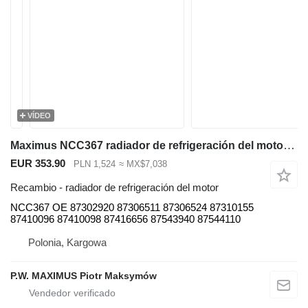
VÍDEO
Maximus NCC367 radiador de refrigeración del motor para New Holland B110 , B115 , B95 , LB110 , LB115 , LB75 , LB90 , retroexcavadora
EUR 353.90
PLN 1,524
≈ MX$7,038
Recambio - radiador de refrigeración del motor
NCC367 OE 87302920 87306511 87306524 87310155
87410096 87410098 87416656 87543940 87544110
Polonia, Kargowa
P.W. MAXIMUS Piotr Maksymów