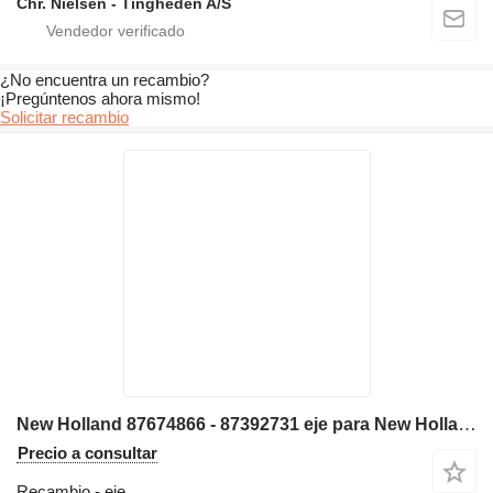
Chr. Nielsen - Tingheden A/S
¿No encuentra un recambio?
¡Pregúntenos ahora mismo!
Solicitar recambio
New Holland 87674866 - 87392731 eje para New Holland B200 FB200 LB115 B115B B115T3 FB200.2 LB115.B excavadora
Precio a consultar
Recambio - eje