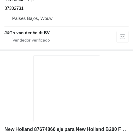
87392731
Países Bajos, Wouw
J&Th van der Veldt BV
New Holland 87674866 eje para New Holland B200 FB200 LB115 B115B B115T3 FB200.2 LB115.B excavadora