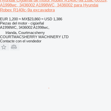
Hyundai Cigüeñal de motor Robex R140lc-9a Zuac-00319,
A1998wc, 3436002 A1998WC, 3436002 para Hyundai
Robex R140lc-9a excavadora
EUR 1,200
≈ MX$23,860
≈ USD 1,386
Piezas del motor - cigüeñal
A1998WC, 3436002 A1998wc,
Irlanda, Courtmacsherry
COURTMACSHERRY MACHINERY LTD
Contacte con el vendedor