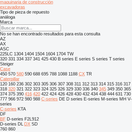
maquinaria de construcción
excavadoras
Tipo de pieza de repuesto
análoga
Marca
No se han encontrado resultados para esta consulta
AZ
AX
ASC
225LC
1304
1404
1504
1604
1704
TW
320
331
334
337
341
425
430
B series
E series
S series
T series
Steiger
Case
450
570
580
590
688
695
788
1088
1188
CX
TR
Caterpillar
120
160
236
302
303
305
306
307
308
311
312
313
314
315
316
317
318
320
321
322
323
324
325
326
329
330
336
340
345
349
350
365
374
375
390
416
420
422
424
426
428
430
432
434
438
444
631
730
777
966
972
980
988
C-series
DE
D series
E-series
M-series
MH
V-
series
C-series
KTA
DF
BF
D-series
F2L912
D-series
DL
DX
SD
760
860