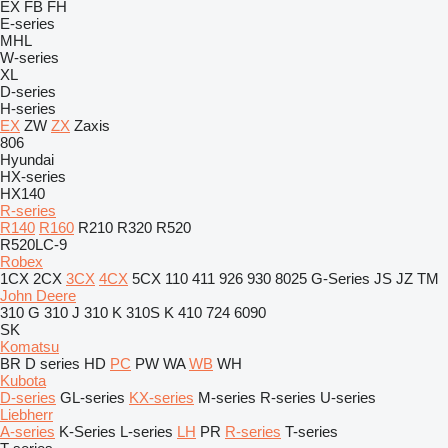
EX
FB
FH
E-series
MHL
W-series
XL
D-series
H-series
EX
ZW
ZX
Zaxis
806
Hyundai
HX-series
HX140
R-series
R140
R160
R210
R320
R520
R520LC-9
Robex
1CX
2CX
3CX
4CX
5CX
110
411
926
930
8025
G-Series
JS
JZ
TM
John Deere
310 G
310 J
310 K
310S K
410
724
6090
SK
Komatsu
BR
D series
HD
PC
PW
WA
WB
WH
Kubota
D-series
GL-series
KX-series
M-series
R-series
U-series
Liebherr
A-series
K-Series
L-series
LH
PR
R-series
T-series