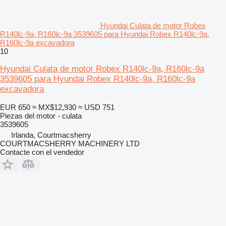
Hyundai Culata de motor Robex
R140lc-9a, R160lc-9a 3539605 para Hyundai Robex R140lc-9a,
R160lc-9a excavadora
10
Hyundai Culata de motor Robex R140lc-9a, R160lc-9a
3539605 para Hyundai Robex R140lc-9a, R160lc-9a
excavadora
EUR 650
≈ MX$12,930
≈ USD 751
Piezas del motor - culata
3539605
Irlanda, Courtmacsherry
COURTMACSHERRY MACHINERY LTD
Contacte con el vendedor