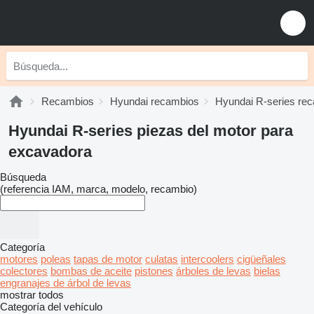
Recambios
Hyundai recambios
Hyundai R-series re
Hyundai R-series piezas del motor para
excavadora
Búsqueda
(referencia IAM, marca, modelo, recambio)
Categoría
motores
poleas
tapas de motor
culatas
intercoolers
cigüeñales
colectores
bombas de aceite
pistones
árboles de levas
bielas
engranajes de árbol de levas
mostrar todos
Categoría del vehículo