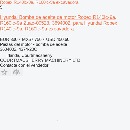
Robex R140lc-9a, R160lc-9a excavadora
9
Hyundai Bomba de aceite de motor Robex R140lc-9a,
R160lc-9a Zuac-00528, 3694002, para Hyundai Robex
R140lc-9a, R160lc-9a excavadora
EUR 390
≈ MX$7,756
≈ USD 450.60
Piezas del motor - bomba de aceite
3694002, 4374-20C
Irlanda, Courtmacsherry
COURTMACSHERRY MACHINERY LTD
Contacte con el vendedor