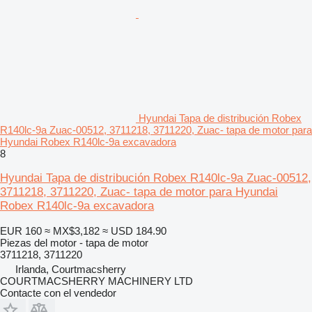
Hyundai Tapa de distribución Robex
R140lc-9a Zuac-00512, 3711218, 3711220, Zuac- tapa de motor para
Hyundai Robex R140lc-9a excavadora
8
Hyundai Tapa de distribución Robex R140lc-9a Zuac-00512,
3711218, 3711220, Zuac- tapa de motor para Hyundai
Robex R140lc-9a excavadora
EUR 160
≈ MX$3,182
≈ USD 184.90
Piezas del motor - tapa de motor
3711218, 3711220
Irlanda, Courtmacsherry
COURTMACSHERRY MACHINERY LTD
Contacte con el vendedor