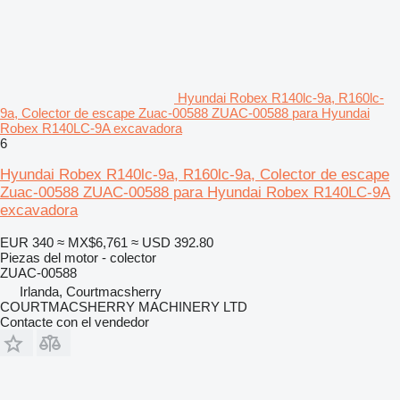
Hyundai Robex R140lc-9a, R160lc-
9a, Colector de escape Zuac-00588 ZUAC-00588 para Hyundai
Robex R140LC-9A excavadora
6
Hyundai Robex R140lc-9a, R160lc-9a, Colector de escape
Zuac-00588 ZUAC-00588 para Hyundai Robex R140LC-9A
excavadora
EUR 340
≈ MX$6,761
≈ USD 392.80
Piezas del motor - colector
ZUAC-00588
Irlanda, Courtmacsherry
COURTMACSHERRY MACHINERY LTD
Contacte con el vendedor