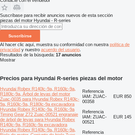
Contacte con el vendedor
Suscríbase para recibir anuncios nuevos de esta sección
piezas del motor
Hyundai - R-series
Suscribirse
Al hacer clic aquí, muestra su conformidad con nuestra
política de
privacidad
y nuestro
acuerdo del usuario
.
Resultados de la búsqueda:
17 anuncios
Mostrar
Precios para Hyundai R-series piezas del motor
Hyundai Robex R140lc-9a, R160lc-9a,
Referencia
R180lc-9a, Árbol de levas del motor
IAM: ZUAC-
EUR 850
Zuac-0035 para Hyundai Robex R140lc-
00358
9a, R160lc-9a, R180lc-9a excavadora
Hyundai Robex R140lc-9a, R160lc-9a
Referencia
Timing Gear Z72 Zuac-00521 engranaje
IAM: ZUAC-
EUR 145
de árbol de levas para Hyundai Robex
00521
R140lc-9a, R160lc-9a excavadora
Hyundai Robex R140lc-9a, R160lc-9a,
Referencia
Biela de motor, Conjunto de biela Zuac-