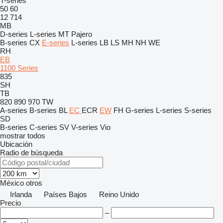
T-series
50
60
12
714
MB
D-series
L-series
MT
Pajero
B-series
CX
E-series
L-series
LB
LS
MH
NH
WE
RH
EB
1100 Series
835
SH
TB
820
890
970
TW
A-series
B-series
BL
EC
ECR
EW
FH
G-series
L-series
S-series
SD
B-series
C-series
SV
V-series
Vio
mostrar todos
Ubicación
Radio de búsqueda
México
otros
Irlanda
Países Bajos
Reino Unido
Precio
–