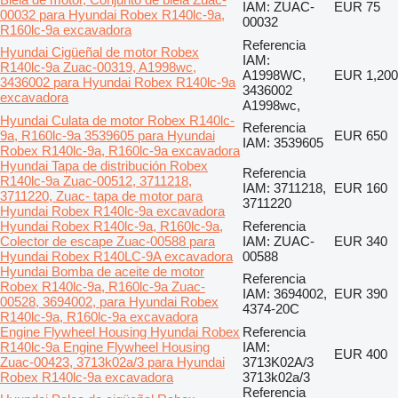
IAM: ZUAC-
EUR 75
00032 para Hyundai Robex R140lc-9a,
00032
R160lc-9a excavadora
Referencia
Hyundai Cigüeñal de motor Robex
IAM:
R140lc-9a Zuac-00319, A1998wc,
A1998WC,
EUR 1,200
3436002 para Hyundai Robex R140lc-9a
3436002
excavadora
A1998wc,
Hyundai Culata de motor Robex R140lc-
Referencia
9a, R160lc-9a 3539605 para Hyundai
EUR 650
IAM: 3539605
Robex R140lc-9a, R160lc-9a excavadora
Hyundai Tapa de distribución Robex
Referencia
R140lc-9a Zuac-00512, 3711218,
IAM: 3711218,
EUR 160
3711220, Zuac- tapa de motor para
3711220
Hyundai Robex R140lc-9a excavadora
Hyundai Robex R140lc-9a, R160lc-9a,
Referencia
Colector de escape Zuac-00588 para
IAM: ZUAC-
EUR 340
Hyundai Robex R140LC-9A excavadora
00588
Hyundai Bomba de aceite de motor
Referencia
Robex R140lc-9a, R160lc-9a Zuac-
IAM: 3694002,
EUR 390
00528, 3694002, para Hyundai Robex
4374-20C
R140lc-9a, R160lc-9a excavadora
Engine Flywheel Housing Hyundai Robex
Referencia
R140lc-9a Engine Flywheel Housing
IAM:
EUR 400
Zuac-00423, 3713k02a/3 para Hyundai
3713K02A/3
Robex R140lc-9a excavadora
3713k02a/3
Referencia