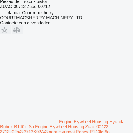
Piezas del motor - pistón
ZUAC-00712 Zuac-00712
Irlanda, Courtmacsherry
COURTMACSHERRY MACHINERY LTD
Contacte con el vendedor
Engine Flywheel Housing Hyundai
Robex R140lc-9a Engine Flywheel Housing Zuac-00423,
3713k02a/3 3713K02A/3 para Hyundai Robex R140lc-9a