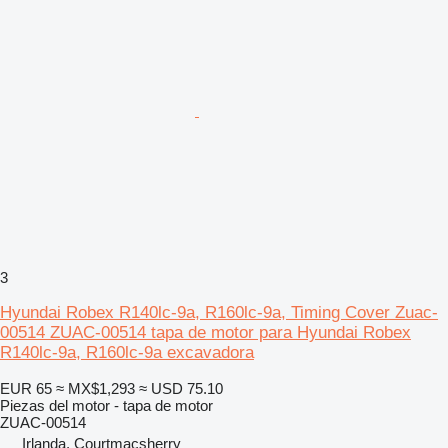
3
Hyundai Robex R140lc-9a, R160lc-9a, Timing Cover Zuac-
00514 ZUAC-00514 tapa de motor para Hyundai Robex
R140lc-9a, R160lc-9a excavadora
EUR 65
≈ MX$1,293
≈ USD 75.10
Piezas del motor - tapa de motor
ZUAC-00514
Irlanda, Courtmacsherry