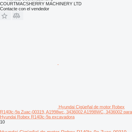
COURTMACSHERRY MACHINERY LTD
Contacte con el vendedor
Hyundai Cigüeñal de motor Robex
R140lc-9a Zuac-00319, A1998wc, 3436002 A1998WC, 3436002 para
Hyundai Robex R140lc-9a excavadora
10