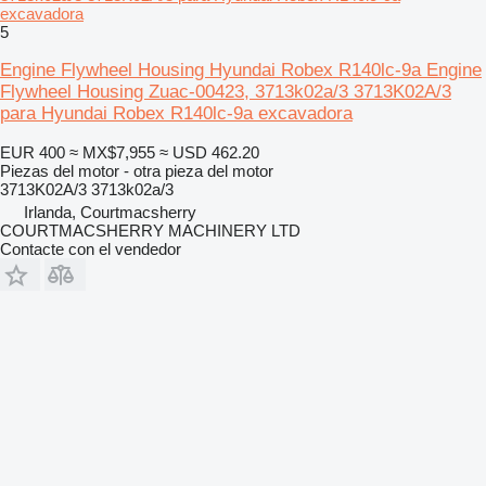
excavadora
5
Engine Flywheel Housing Hyundai Robex R140lc-9a Engine
Flywheel Housing Zuac-00423, 3713k02a/3 3713K02A/3
para Hyundai Robex R140lc-9a excavadora
EUR 400
≈ MX$7,955
≈ USD 462.20
Piezas del motor - otra pieza del motor
3713K02A/3 3713k02a/3
Irlanda, Courtmacsherry
COURTMACSHERRY MACHINERY LTD
Contacte con el vendedor