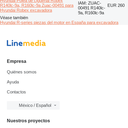
Hyundai Polea de cigüeñal Robex
IAM: ZUAC-
R140lc-9a, R160lc-9a Zuac-00491 para
EUR 260
00491 R140lc-
Hyundai Robex excavadora
9a, R160lc-9a
Véase también
Hyundai R-series piezas del motor en España para excavadora
Empresa
Quiénes somos
Ayuda
Contactos
México / Español
Nuestros proyectos