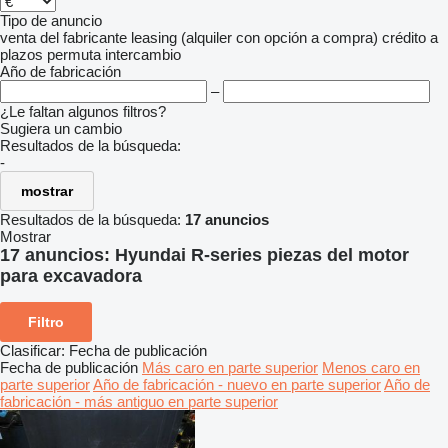
Tipo de anuncio
venta
del fabricante
leasing (alquiler con opción a compra)
crédito
a
plazos
permuta
intercambio
Año de fabricación
–
¿Le faltan algunos filtros?
Sugiera un cambio
Resultados de la búsqueda:
-
mostrar
Resultados de la búsqueda:
17 anuncios
Mostrar
17 anuncios:
Hyundai R-series piezas del motor
para excavadora
Filtro
Clasificar
:
Fecha de publicación
Fecha de publicación
Más caro en parte superior
Menos caro en
parte superior
Año de fabricación - nuevo en parte superior
Año de
fabricación - más antiguo en parte superior