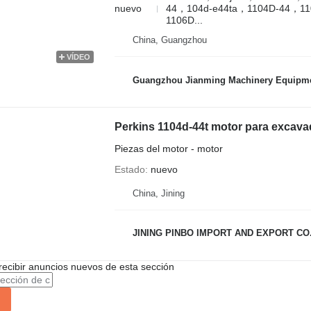
nuevo
44，104d-e44ta，1104D-44，11
1106D...
China, Guangzhou
VÍDEO
Guangzhou Jianming Machinery Equipmen
Perkins 1104d-44t motor para excava
Piezas del motor - motor
Estado
nuevo
China, Jining
JINING PINBO IMPORT AND EXPORT CO.
recibir anuncios nuevos de esta sección