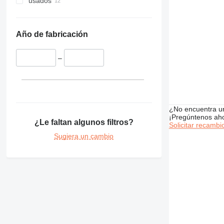
usados
424
426
428
Año de fabricación
430
432
–
434
438
444
631
¿No encuentra u
730
¡Pregúntenos ah
¿Le faltan algunos filtros?
777
Solicitar recambi
966
Sugiera un cambio
972
980
C-series
DE
D series
M-series
MH