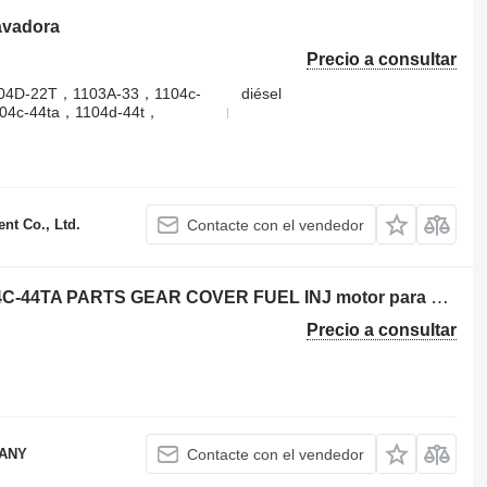
avadora
Precio a consultar
04D‑22T，1103A-33，1104c-
diésel
04c-44ta，1104d-44t，
t Co., Ltd.
Contacte con el vendedor
USED PERKINS 1104 1104C-44T 1104C-44TA PARTS GEAR COVER FUEL INJ motor para Perkins 1104 / 1104 C-44T / 1104 C-44TA retroexcavadora
Precio a consultar
PANY
Contacte con el vendedor