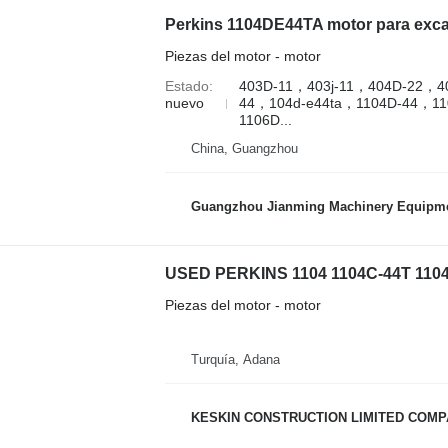
Perkins 1104DE44TA motor para exc
Piezas del motor - motor
Estado
403D-11，403j-11，404D‑22，4
nuevo
44，104d-e44ta，1104D-44，11
1106D...
China, Guangzhou
Guangzhou Jianming Machinery Equipmen
Piezas del motor - motor
Turquía, Adana
KESKIN CONSTRUCTION LIMITED COM