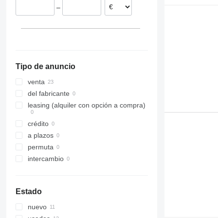
–
Reino Unido
323
Alemania
324
325
326
329
Tipo de anuncio
330
336
venta
340
del fabricante
345
leasing (alquiler con opción a compra)
349
crédito
350
a plazos
365
permuta
374
intercambio
375
390
416
Estado
420
nuevo
422