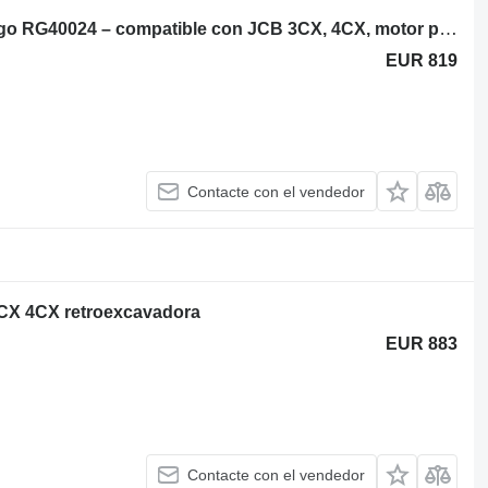
Perkins 44, 74,5 kW / 2300 rpm – código RG40024 – compatible con JCB 3CX, 4CX, motor para JCB 3CX, 4CX retroexcavadora
EUR 819
Contacte con el vendedor
3CX 4CX retroexcavadora
EUR 883
Contacte con el vendedor