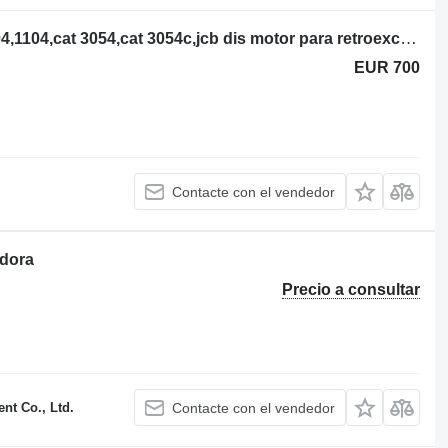
Perkins ,aa,ak,am,ab,ad,al,re,rg,nl,1004,1104,cat 3054,cat 3054c,jcb dis motor para retroexcavadora
EUR 700
Contacte con el vendedor
adora
Precio a consultar
t Co., Ltd.
Contacte con el vendedor