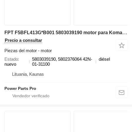
FPT F5BFL413G*B001 5803039190 motor para Komatsu WB93R-8, WB93S-8, WB97R-8, WB97S-8 excavadora
Precio a consultar
Piezas del motor - motor
Estado
5803039190, 5802376064 42N-
diésel
nuevo
01-31100
Lituania, Kaunas
Power Parts Pro