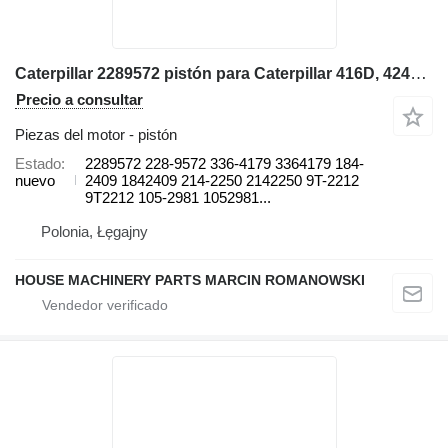
Caterpillar 2289572 pistón para Caterpillar 416D, 424D, 428D, 432D, 438D, 442D 430D 422E, 422F, 428E, 428F, retroexcavadora
Precio a consultar
Piezas del motor - pistón
Estado
2289572 228-9572 336-4179 3364179 184-
nuevo
2409 1842409 214-2250 2142250 9T-2212
9T2212 105-2981 1052981...
Polonia, Łęgajny
HOUSE MACHINERY PARTS MARCIN ROMANOWSKI