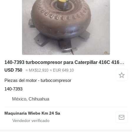
140-7393 turbocompresor para Caterpillar 416C 416D 420D 424D 428C 428D 436C retroexcavadora
USD 750
≈ MX$12,910
≈ EUR 649.10
Piezas del motor - turbocompresor
140-7393
México, Chihuahua
Maquinaria Wiebe Km 24 Sa