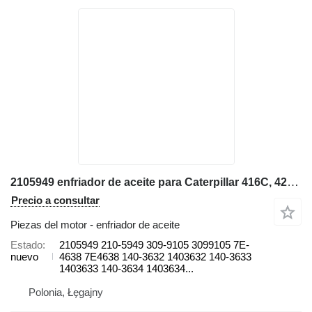
2105949 enfriador de aceite para Caterpillar 416C, 426C, 428C, 436C, 438C 416C, 416D, 420D, 424D, 426C, 428C, retroexcavadora
Precio a consultar
Piezas del motor - enfriador de aceite
Estado
2105949 210-5949 309-9105 3099105 7E-
nuevo
4638 7E4638 140-3632 1403632 140-3633
1403633 140-3634 1403634...
Polonia, Łęgajny