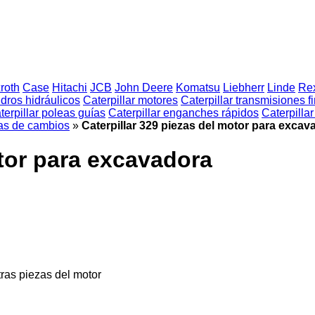
roth
Case
Hitachi
JCB
John Deere
Komatsu
Liebherr
Linde
Rex
indros hidráulicos
Caterpillar motores
Caterpillar transmisiones f
terpillar poleas guías
Caterpillar enganches rápidos
Caterpilla
jas de cambios
»
Caterpillar 329 piezas del motor para excav
otor para excavadora
tras piezas del motor