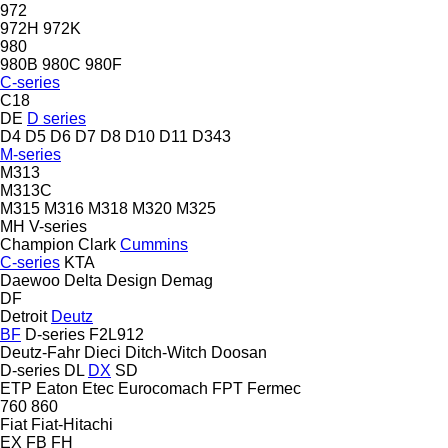
972
972H
972K
980
980B
980C
980F
C-series
C18
DE
D series
D4
D5
D6
D7
D8
D10
D11
D343
M-series
M313
M313C
M315
M316
M318
M320
M325
MH
V-series
Champion
Clark
Cummins
C-series
KTA
Daewoo
Delta Design
Demag
DF
Detroit
Deutz
BF
D-series
F2L912
Deutz-Fahr
Dieci
Ditch-Witch
Doosan
D-series
DL
DX
SD
ETP
Eaton
Etec
Eurocomach
FPT
Fermec
760
860
Fiat
Fiat-Hitachi
EX
FB
FH