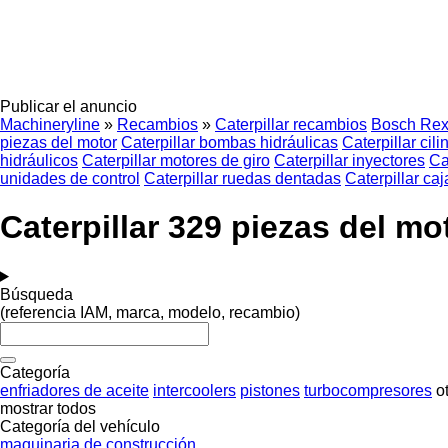
Publicar el anuncio
Machineryline
»
Recambios
»
Caterpillar recambios
Bosch Rex
piezas del motor
Caterpillar bombas hidráulicas
Caterpillar cil
hidráulicos
Caterpillar motores de giro
Caterpillar inyectores
Ca
unidades de control
Caterpillar ruedas dentadas
Caterpillar ca
Caterpillar 329 piezas del m
Búsqueda
(referencia IAM, marca, modelo, recambio)
Categoría
enfriadores de aceite
intercoolers
pistones
turbocompresores
o
mostrar todos
Categoría del vehículo
maquinaria de construcción