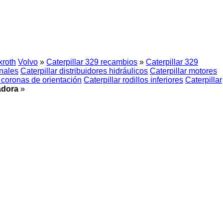
roth
Volvo
»
Caterpillar 329 recambios
»
Caterpillar 329
inales
Caterpillar distribuidores hidráulicos
Caterpillar motores
r coronas de orientación
Caterpillar rodillos inferiores
Caterpillar
adora
»