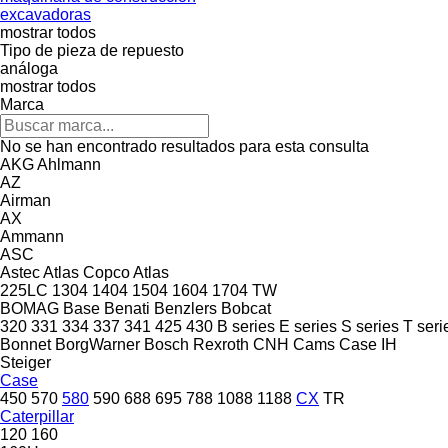
excavadoras
mostrar todos
Tipo de pieza de repuesto
análoga
mostrar todos
Marca
No se han encontrado resultados para esta consulta
AKG
Ahlmann
AZ
Airman
AX
Ammann
ASC
Astec
Atlas Copco
Atlas
225LC
1304
1404
1504
1604
1704
TW
BOMAG
Base
Benati
Benzlers
Bobcat
320
331
334
337
341
425
430
B series
E series
S series
T seri
Bonnet
BorgWarner
Bosch Rexroth
CNH
Cams
Case IH
Steiger
Case
450
570
580
590
688
695
788
1088
1188
CX
TR
Caterpillar
120
160