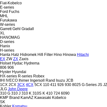
Fiat-Kobelco
E-series
Ford
Fuchs
MHL
Furukawa
W-series
Garrett
Gehl
Gradall
XL
HANOMAG
D-series
Hanix
H-series
Hanta
Hatz
Hidromek
Hifi Filter
Hino
Hinowa
Hitachi
EX
ZW
ZX
Zaxis
Holset
Hydac
Hydrema
806
906
Hyster
Hyundai
HX-series
R-series
Robex
IHI
IVECO
Ihimer
Ingersoll Rand
Isuzu
JCB
1CX
2CX
3CX
4CX
5CX
110
411
926
930
8025
G-Series
JS
J
JLG
John Deere
310 G
310 J
310 K
310S K
410
724
6090
KMP Brand
KamAZ
Kawasaki
Kobelco
SK
Kohler
Komatsu