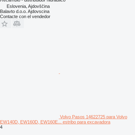
Eslovenia, Ajdovščina
Balavto d.o.o. Ajdovscina
Contacte con el vendedor
Volvo Pasos 14622725 para Volvo
EW140D, EW160D, EW160E... estribo para excavadora
4