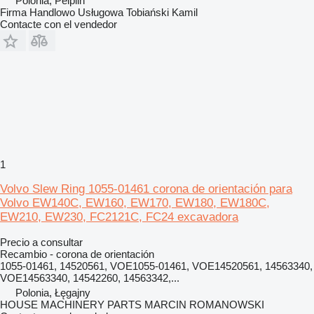
Polonia, Pelplin
Firma Handlowo Usługowa Tobiański Kamil
Contacte con el vendedor
1
Volvo Slew Ring 1055-01461 corona de orientación para
Volvo EW140C, EW160, EW170, EW180, EW180C,
EW210, EW230, FC2121C, FC24 excavadora
Precio a consultar
Recambio - corona de orientación
1055-01461, 14520561, VOE1055-01461, VOE14520561, 14563340,
VOE14563340, 14542260, 14563342,...
Polonia, Łęgajny
HOUSE MACHINERY PARTS MARCIN ROMANOWSKI