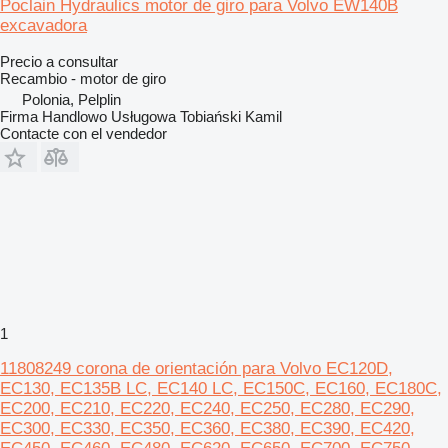
Poclain Hydraulics motor de giro para Volvo EW140B
excavadora
Precio a consultar
Recambio - motor de giro
Polonia, Pelplin
Firma Handlowo Usługowa Tobiański Kamil
Contacte con el vendedor
1
11808249 corona de orientación para Volvo EC120D,
EC130, EC135B LC, EC140 LC, EC150C, EC160, EC180C,
EC200, EC210, EC220, EC240, EC250, EC280, EC290,
EC300, EC330, EC350, EC360, EC380, EC390, EC420,