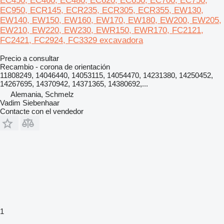
EC450, EC460, EC480, EC620, EC650, EC700, EC750,
EC950, ECR145, ECR235, ECR305, ECR355, EW130,
EW140, EW150, EW160, EW170, EW180, EW200, EW205,
EW210, EW220, EW230, EWR150, EWR170, FC2121,
FC2421, FC2924, FC3329 excavadora
Precio a consultar
Recambio - corona de orientación
11808249, 14046440, 14053115, 14054470, 14231380, 14250452,
14267695, 14370942, 14371365, 14380692,...
Alemania, Schmelz
Vadim Siebenhaar
Contacte con el vendedor
1