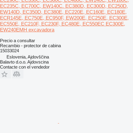
EC290C, EC330C, EC360C, EC460C, EW140C, EW180C,
EC235C, EC700C, EW140C. EC380D, EC300D, EC250D,
EW140D, EC350D, EC380E, EC220E, EC160E, EC180E,
ECR145E, EC750E, EC950F, EW200E, EC250E, EC300E,
EC550E, EC210F, EC230F, EC480E, EC550EC EC300E,
EW240EMH excavadora
Precio a consultar
Recambio - protector de cabina
15033024
Eslovenia, Ajdovščina
Balavto d.o.o. Ajdovscina
Contacte con el vendedor