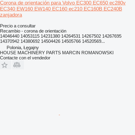
Corona de orientación para Volvo EC300 EC650 ec280v
EC340 EW160 EW140 EC160 ec210 EC160B EC240B
zanjadora
Precio a consultar
Recambio - corona de orientación
14046440 14053115 14231380 14264531 14267502 14267695
14370942 14380692 14504426 14505766 14520569...
Polonia, Łęgajny
HOUSE MACHINERY PARTS MARCIN ROMANOWSKI
Contacte con el vendedor