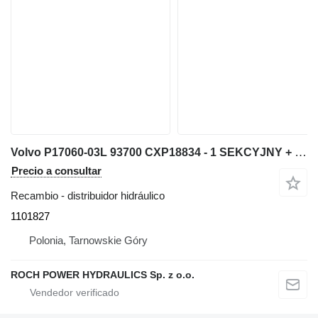
Volvo P17060-03L 93700 CXP18834 - 1 SEKCYJNY + C13A24/14Bi-D 1101827 distribuidor hidráulico para excavadora
Precio a consultar
Recambio - distribuidor hidráulico
1101827
Polonia, Tarnowskie Góry
ROCH POWER HYDRAULICS Sp. z o.o.