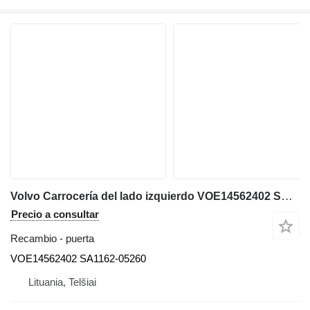
Volvo Carrocería del lado izquierdo VOE14562402 SA1162-05260 puerta para Volvo EC240LC excavadora
Precio a consultar
Recambio - puerta
VOE14562402 SA1162-05260
Lituania, Telšiai