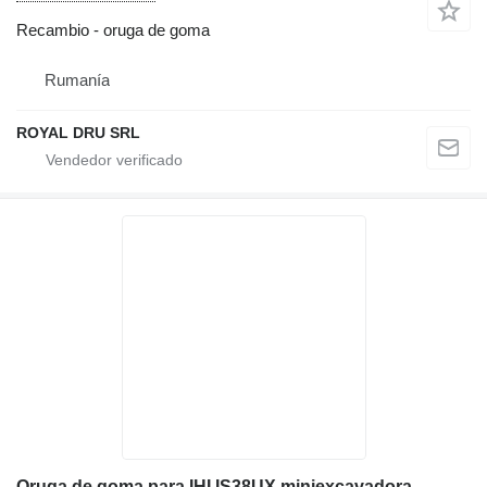
Recambio - oruga de goma
Rumanía
ROYAL DRU SRL
Oruga de goma para IHI IS38UX miniexcavadora