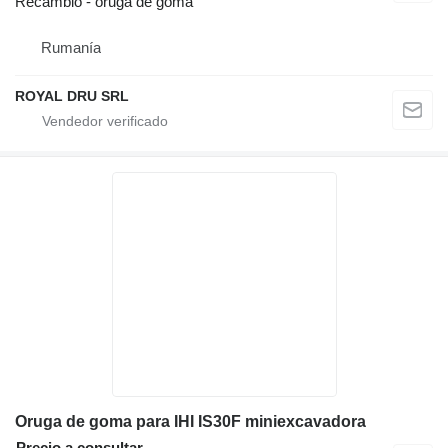
Recambio - oruga de goma
Rumanía
ROYAL DRU SRL
Oruga de goma para IHI IS30F miniexcavadora
Precio a consultar