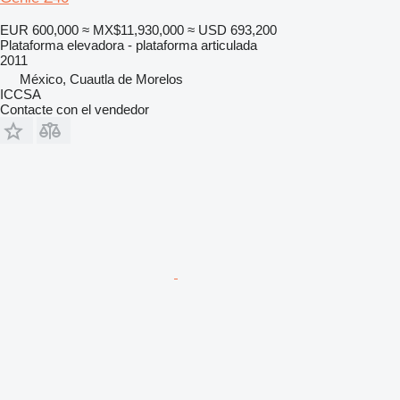
EUR 600,000
≈ MX$11,930,000
≈ USD 693,200
Plataforma elevadora - plataforma articulada
2011
México, Cuautla de Morelos
ICCSA
Contacte con el vendedor