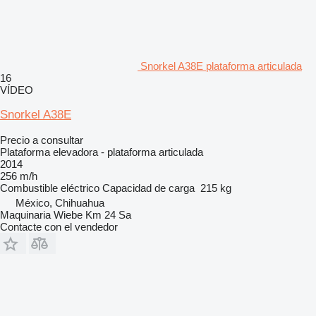
Snorkel A38E plataforma articulada
16
VÍDEO
Snorkel A38E
Precio a consultar
Plataforma elevadora - plataforma articulada
2014
256 m/h
Combustible
eléctrico
Capacidad de carga
215 kg
México, Chihuahua
Maquinaria Wiebe Km 24 Sa
Contacte con el vendedor