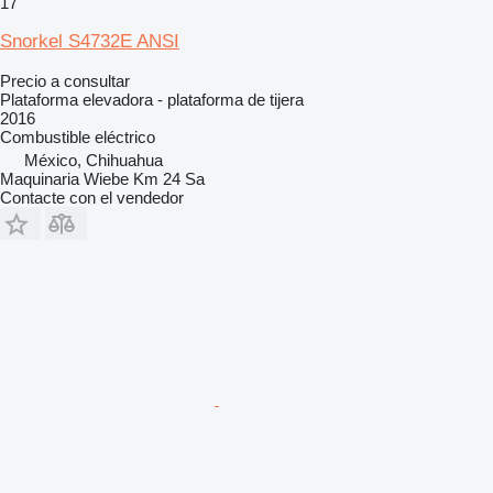
17
Snorkel S4732E ANSI
Precio a consultar
Plataforma elevadora - plataforma de tijera
2016
Combustible
eléctrico
México, Chihuahua
Maquinaria Wiebe Km 24 Sa
Contacte con el vendedor