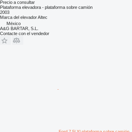
Precio a consultar
Plataforma elevadora - plataforma sobre camión
2003
Marca del elevador
Altec
México
A&G BARTAR, S.L.
Contacte con el vendedor
Ford 7.5l Xl plataforma sobre camión