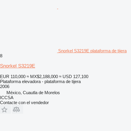
Snorkel S3219E plataforma de tijera
8
Snorkel S3219E
EUR 110,000
≈ MX$2,188,000
≈ USD 127,100
Plataforma elevadora - plataforma de tijera
2006
México, Cuautla de Morelos
ICCSA
Contacte con el vendedor