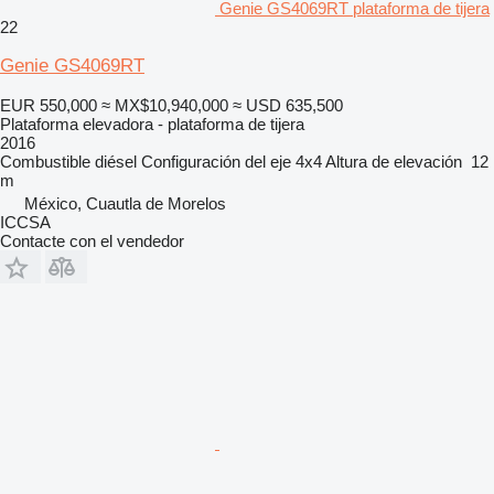
Genie GS4069RT plataforma de tijera
22
Genie GS4069RT
EUR 550,000
≈ MX$10,940,000
≈ USD 635,500
Plataforma elevadora - plataforma de tijera
2016
Combustible
diésel
Configuración del eje
4x4
Altura de elevación
12
m
México, Cuautla de Morelos
ICCSA
Contacte con el vendedor