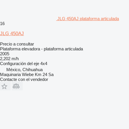
JLG 450AJ plataforma articulada
16
JLG 450AJ
Precio a consultar
Plataforma elevadora - plataforma articulada
2005
2,202 m/h
Configuración del eje
4x4
México, Chihuahua
Maquinaria Wiebe Km 24 Sa
Contacte con el vendedor