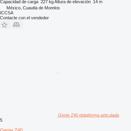
Capacidad de carga
227 kg
Altura de elevación
14 m
México, Cuautla de Morelos
ICCSA
Contacte con el vendedor
Genie Z40 plataforma articulada
5
Genie Z40