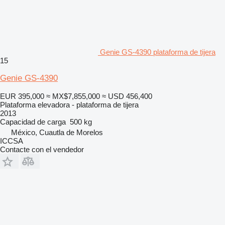
Genie GS-4390 plataforma de tijera
15
Genie GS-4390
EUR 395,000
≈ MX$7,855,000
≈ USD 456,400
Plataforma elevadora - plataforma de tijera
2013
Capacidad de carga
500 kg
México, Cuautla de Morelos
ICCSA
Contacte con el vendedor