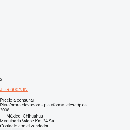
3
JLG 600AJN
Precio a consultar
Plataforma elevadora - plataforma telescópica
2008
México, Chihuahua
Maquinaria Wiebe Km 24 Sa
Contacte con el vendedor