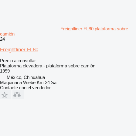
Freightliner FL80 plataforma sobre
camión
24
Freightliner FL80
Precio a consultar
Plataforma elevadora - plataforma sobre camión
1999
México, Chihuahua
Maquinaria Wiebe Km 24 Sa
Contacte con el vendedor