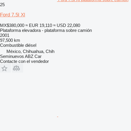
25
Ford 7.5l Xl
MX$380,000
≈ EUR 19,110
≈ USD 22,080
Plataforma elevadora - plataforma sobre camión
2001
97,500 km
Combustible
diésel
México, Chihuahua, Chih
Seminuevos ABZ Car
Contacte con el vendedor