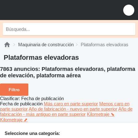
Maquinaria de construcción
Plataformas elevadoras
Plataformas elevadoras
7863 anuncios:
Plataformas elevadoras, plataforma
de elevación, plataforma aérea
Filtro
Clasificar
:
Fecha de publicación
Fecha de publicación
Más caro en parte superior
Menos caro en
parte superior
Año de fabricación - nuevo en parte superior
Año de
fabricación - más antiguo en parte superior
Kilometraje ⬊
Kilometraje ⬈
Seleccione una categoría: