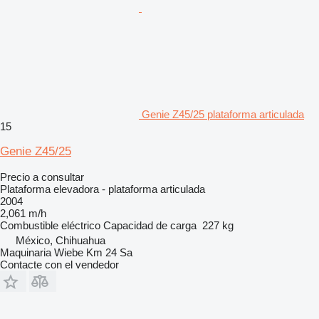
Genie Z45/25 plataforma articulada
15
Genie Z45/25
Precio a consultar
Plataforma elevadora - plataforma articulada
2004
2,061 m/h
Combustible
eléctrico
Capacidad de carga
227 kg
México, Chihuahua
Maquinaria Wiebe Km 24 Sa
Contacte con el vendedor