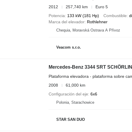
2012
257,740 km
Euro 5
Potencia
133 kW (181 Hp)
Combustible
d
Marca del elevador
Rothlehner
Chequia, Moravská Ostrava A Přívoz
Veacom s.r.o.
Mercedes-Benz 3344 SRT SCHÖRLING
Plataforma elevadora - plataforma sobre ca
2008
61,000 km
Configuración del eje
6x6
Polonia, Starachowice
STAR SAN DUO