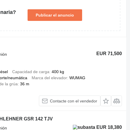
naria?
Publicar el anuncio
EUR 71,500
mión
iésel
Capacidad de carga
400 kg
orte/neumática
Marca del elevador
WUMAG
de la grúa
36 m
Contacte con el vendedor
OTHLEHNER GSR 142 TJV
EUR 18,380
mión