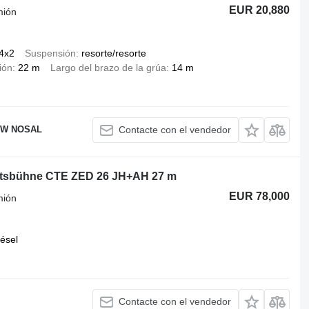
EUR 20,880
mión
4x2
Suspensión
resorte/resorte
ión
22 m
Largo del brazo de la grúa
14 m
EW NOSAL
Contacte con el vendedor
tsbühne CTE ZED 26 JH+AH 27 m
EUR 78,000
mión
iésel
Contacte con el vendedor