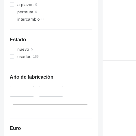
Liftlux
a plazos
Pecolift
permuta
R-series
intercambio
Toucan
Estado
nuevo
usados
Año de fabricación
–
Euro