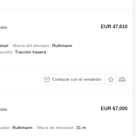
EUR 47,610
mión
iésel
Marca del elevador
Ruthmann
racción
Tracción trasera
Contacte con el vendedor
EUR 67,000
mión
vador
Ruthmann
Altura de elevación
31 m