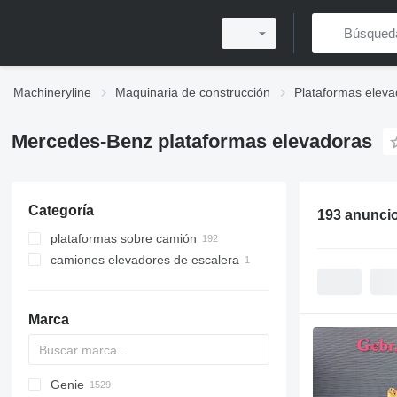
Machineryline
Maquinaria de construcción
Plataformas eleva
Mercedes-Benz plataformas elevadoras
Categoría
193 anunci
plataformas sobre camión
camiones elevadores de escalera
Marca
Genie
RM
A-Series
A series
Leonardo
AHK
TRACCESS
CM
Jumper
WAV
CF
DK
AMWP
105
R-series
CA
F-series
Aumark
FL
FS
3309
300