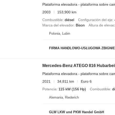
Plataforma elevadora - plataforma sobre ca
2003
153,900 km
Combustible
diésel
Configuración del eje
Marca del elevador
Bison
Altura de elevac
Polonia, Lubin
FIRMA HANDLOWO-USŁUGOWA ZBIGNI
Mercedes-Benz ATEGO 816 Hubarbei
Plataforma elevadora - plataforma sobre ca
2021
34,811 km
Euro 6
Potencia
115 kW (156 Hp)
Combustible
d
Alemania, Riederich
GLW LKW und PKW Handel GmbH