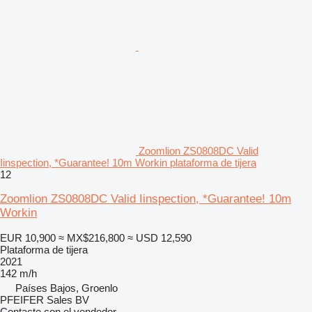
Zoomlion ZS0808DC Valid
Iinspection, *Guarantee! 10m Workin plataforma de tijera
12
Zoomlion ZS0808DC Valid Iinspection, *Guarantee! 10m
Workin
EUR 10,900
≈ MX$216,800
≈ USD 12,590
Plataforma de tijera
2021
142 m/h
Países Bajos, Groenlo
PFEIFER Sales BV
Contacte con el vendedor