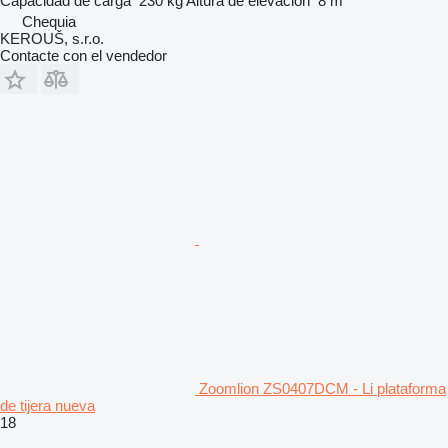
Capacidad de carga
230 kg
Altura de elevación
8 m
Chequia
KEROUŠ, s.r.o.
Contacte con el vendedor
Zoomlion ZS0407DCM - Li plataforma
de tijera nueva
18