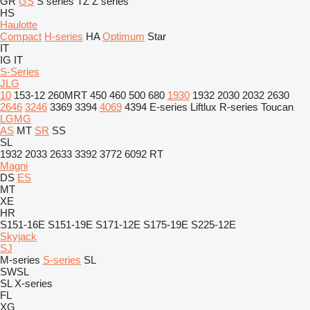
GR
GS
S series
TZ
Z series
HS
Haulotte
Compact
H-series
HA
Optimum
Star
IT
IG
IT
S-Series
JLG
10
153-12
260MRT
450
460
500
680
1930
1932
2030
2032
2630
2646
3246
3369
3394
4069
4394
E-series
Liftlux
R-series
Toucan
LGMG
AS
MT
SR
SS
SL
1932
2033
2633
3392
3772
6092 RT
Magni
DS
ES
MT
XE
HR
S151-16E
S151-19E
S171-12E
S175-19E
S225-12E
Skyjack
SJ
M-series
S-series
SL
SWSL
SL
X-series
FL
XG