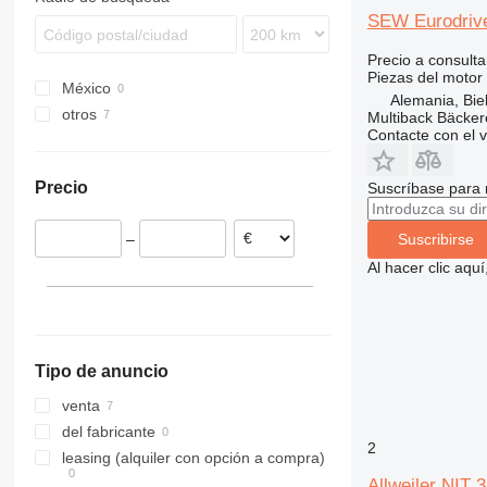
telescópicas
cintas transportadoras
apiladores
generadores de gasolina
bombas industriales
SEW Eurodriv
minicargadoras
equipamientos médicos
otros generadores
motobombas
bandas transportadoras
Precio a consulta
minicargadoras de cadenas
equipos de laboratorio
Piezas del motor
México
equipos de procesamiento
Alemania, Biel
otros
Multiback Bäcker
otra maquinaria industrial
equipos de mezclado
Contacte con el 
Alemania
Precio
Suscríbase para 
–
Suscribirse
Al hacer clic aq
Tipo de anuncio
venta
del fabricante
2
leasing (alquiler con opción a compra)
Allweiler NIT 