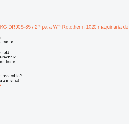
 KG DR90S-85 / 2P para WP Rototherm 1020 maquinaria de
r
 - motor
efeld
eitechnik
vendedor
n recambio?
ora mismo!
o