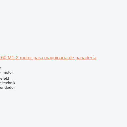
0 M1-2 motor para maquinaria de panadería
r
 - motor
efeld
eitechnik
vendedor