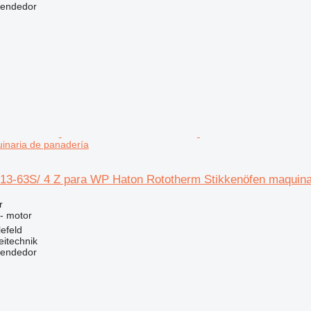
vendedor
inaria de panadería
 13-63S/ 4 Z para WP Haton Rototherm Stikkenöfen maquina
r
 - motor
efeld
eitechnik
vendedor