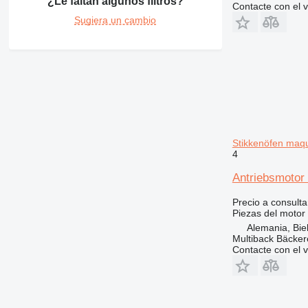
¿Le faltan algunos filtros?
Contacte con el 
Sugiera un cambio
Stikkenöfen maqu
4
Antriebsmotor
Precio a consulta
Piezas del motor
Alemania, Biel
Multiback Bäcker
Contacte con el 