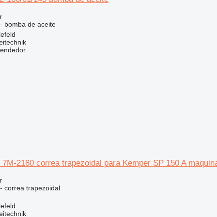
r
 - bomba de aceite
efeld
eitechnik
vendedor
s 7M-2180 correa trapezoidal para Kemper SP 150 A maquina
r
- correa trapezoidal
efeld
eitechnik