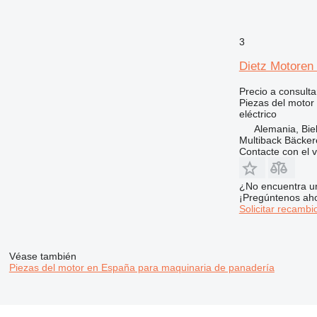
3
Dietz Motoren
Precio a consulta
Piezas del motor
eléctrico
Alemania, Biel
Multiback Bäcker
Contacte con el 
¿No encuentra u
¡Pregúntenos ah
Solicitar recambi
Véase también
Piezas del motor en España para maquinaria de panadería