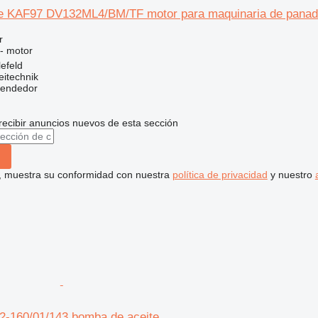
e KAF97 DV132ML4/BM/TF motor para maquinaria de panad
r
 - motor
efeld
eitechnik
vendedor
recibir anuncios nuevos de esta sección
uí, muestra su conformidad con nuestra
política de privacidad
y nuestro
32-160/01/143 bomba de aceite