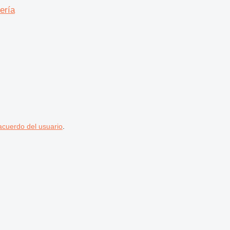
ería
acuerdo del usuario
.