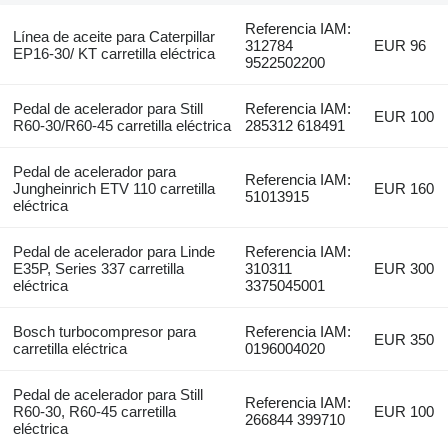
Referencia IAM:
Línea de aceite para Caterpillar
312784
EUR 96
EP16-30/ KT carretilla eléctrica
9522502200
Pedal de acelerador para Still
Referencia IAM:
EUR 100
R60-30/R60-45 carretilla eléctrica
285312 618491
Pedal de acelerador para
Referencia IAM:
Jungheinrich ETV 110 carretilla
EUR 160
51013915
eléctrica
Pedal de acelerador para Linde
Referencia IAM:
E35P, Series 337 carretilla
310311
EUR 300
eléctrica
3375045001
Bosch turbocompresor para
Referencia IAM:
EUR 350
carretilla eléctrica
0196004020
Pedal de acelerador para Still
Referencia IAM:
R60-30, R60-45 carretilla
EUR 100
266844 399710
eléctrica