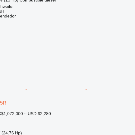
hweiler
bH
vendedor
35R
X$1,072,000
≈ USD 62,280
 (24.76 Hp)