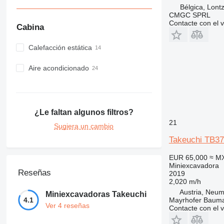
Bélgica, Lont
CMGC SPRL
Contacte con el 
Cabina
Calefacción estática
Aire acondicionado
¿Le faltan algunos filtros?
21
Sugiera un cambio
Takeuchi TB3
EUR 65,000
≈ M
Miniexcavadora
Reseñas
2019
2,020 m/h
Austria, Neum
Miniexcavadoras Takeuchi
4.1
Mayrhofer Baum
Ver 4 reseñas
Contacte con el 