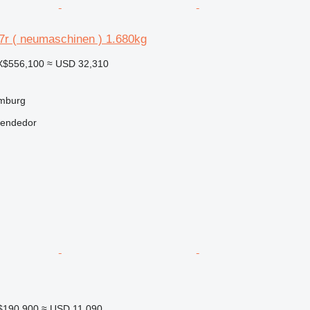
7r ( neumaschinen ) 1.680kg
X$556,100
≈ USD 32,310
mburg
vendedor
$190,900
≈ USD 11,090