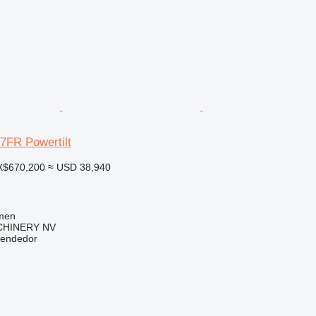
7FR Powertilt
X$670,200
≈ USD 38,940
men
HINERY NV
vendedor