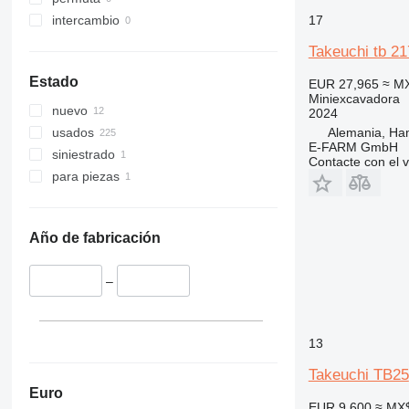
17
intercambio
Takeuchi tb 21
Estado
EUR 27,965
≈ M
Miniexcavadora
nuevo
2024
Alemania, Ha
usados
E-FARM GmbH
siniestrado
Contacte con el 
para piezas
Año de fabricación
–
13
Takeuchi TB25
Euro
EUR 9,600
≈ MX