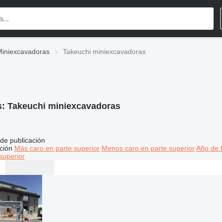
Miniexcavadoras
Takeuchi miniexcavadoras
s:
Takeuchi miniexcavadoras
de publicación
ción
Más caro en parte superior
Menos caro en parte superior
Año de f
superior