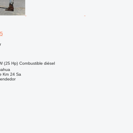
25
r
W (25 Hp)
Combustible
diésel
uahua
e Km 24 Sa
vendedor