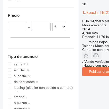
10
Alemania
8026
TB217R
España
8030
TB219
Takeuchi TB 2
Precio
Polonia
8035
TB225
EUR 14,950
≈ M
Países Bajos
8045
TB228
Miniexcavadora
–
Rumanía
8050
TB230
2014
4,700 m/h
Austria
8052
TB235
Potencia
11.76 k
Eslovenia
8055
TB240
Países Bajos,
Tolhoek Machine
Bélgica
8060
TB250
Contacte con el 
mostrar todos
8065
TB257
Tipo de anuncio
8080
TB260
¿Vende vehículo
8085
TB280
venta
¡Hagalo con noso
JS
TB290
alquiler
Publicar el a
JZ
TB325
subasta
TB1140
del fabricante
TB2150
leasing (alquiler con opción a compra)
crédito
a plazos
permuta