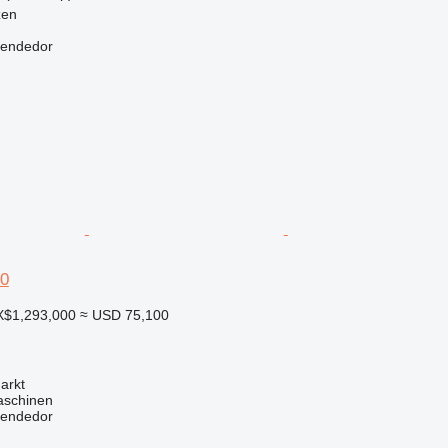
zen
vendedor
70
X$1,293,000
≈ USD 75,100
arkt
aschinen
vendedor