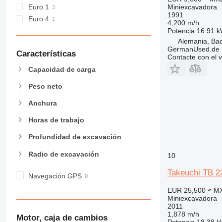
Euro 1
Miniexcavadora
1991
Euro 4
4,200 m/h
Potencia
16.91 k
Alemania, Bad
GermanUsed.de
Características
Contacte con el 
Capacidad de carga
Peso neto
Anchura
Horas de trabajo
Profundidad de excavación
Radio de excavación
10
Takeuchi TB 2
Navegación GPS
EUR 25,500
≈ M
Miniexcavadora
2011
1,878 m/h
Motor, caja de cambios
Potencia
18.38 k