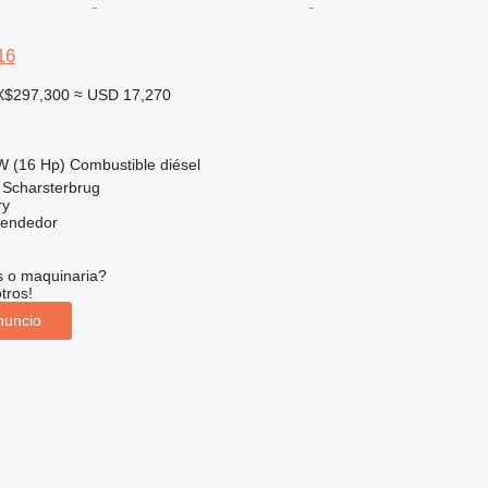
16
X$297,300
≈ USD 17,270
W (16 Hp)
Combustible
diésel
 Scharsterbrug
ry
vendedor
s o maquinaria?
tros!
nuncio