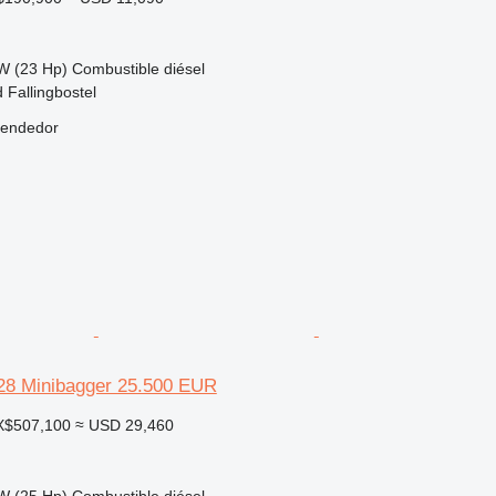
W (23 Hp)
Combustible
diésel
 Fallingbostel
vendedor
28 Minibagger 25.500 EUR
X$507,100
≈ USD 29,460
W (25 Hp)
Combustible
diésel