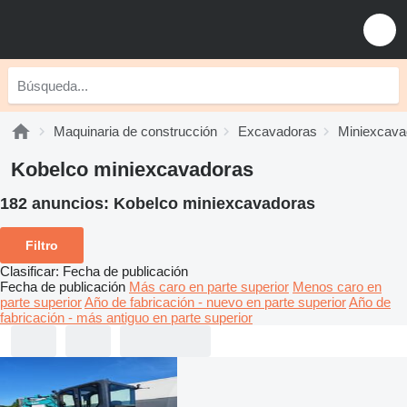
Maquinaria de construcción
Excavadoras
Miniexcava
Kobelco miniexcavadoras
182 anuncios:
Kobelco miniexcavadoras
Filtro
Clasificar
:
Fecha de publicación
Fecha de publicación
Más caro en parte superior
Menos caro en
parte superior
Año de fabricación - nuevo en parte superior
Año de
fabricación - más antiguo en parte superior