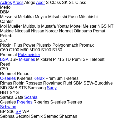
Actros
Arocs
Atego
Axor
S-Class
SK
SL-Class
Merlo
DBM
Messersi
Metalika
Meyco
Mitsubishi Fuso
Mitsubishi
Canter
Mol
Mueller
Multiquip
Mustafa Yontar
Mörtel Meister
NGS
NT
Makine
Nicosail
Nissan
Norcar
Normet
Olinpump
Pemat
Peterbilt
357
Piccini
Plus Power
Plusmix
Polygonmach
Promax
C60
C100
M60
M100
S100
S130
Prometal
Putzmeister
BSA
BSF
M-series
Mixokret
P 715 TD
Pumi
SP
Telebelt
Reed
C50
Remmel
Renault
C-series
K-series
Kerax
Premium
T-series
Rimas
Robin
Rossetto
Royalmac
Rubi
SBM
SEW-Eurodrive
SID
SMB
STS
Samsung
Sany
HBT
SYG
Saraka
Sata
Scania
G-series
P-series
R-series
S-series
T-series
Schwing
BP
S36
SP
WP
Sebhsa
Secatol
Semix
Sermac
Shacman