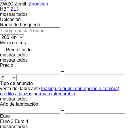
ZWZG
Zenith
Zoomlion
HBT
ZLJ
mostrar todos
Ubicación
Radio de búsqueda
México
otros
Reino Unido
mostrar todos
mostrar todos
Precio
–
Tipo de anuncio
venta
del fabricante
leasing (alquiler con opción a compra)
crédito
a plazos
permuta
intercambio
mostrar todos
Año de fabricación
–
Euro
Euro 3
Euro 4
mostrar todos