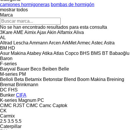
camiones hormigoneras
bombas de hormigón
mostrar todos
Marca
No se han encontrado resultados para esta consulta
3Kare
AME
Aimix
Ajax
Akin
Alfamix
Aliva
AL
Altrad Lescha
Ammann
Arcen
ArkMet
Armec
Astec
Astra
BM
HD
Asur Makina
Atabey
Atika
Atlas Copco
BHS
BMS
BT
Babaoğlu
Baron
F-series
Baryval
Bauer
Beco
Beiben
Belle
M-series
PM
Belloli
Beta
Betamix
Betonstar
Blend
Boom Makina
Breining
Bremat
Brinkmann
DC
FHS
Bunker
CIFA
K-series
Magnum
PC
CIMC RJST
CIMC
Camc
Captok
CK
Carmix
2.5
3.5
5.5
Caterpillar