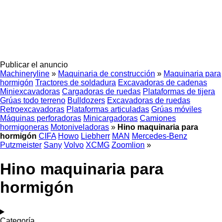
Publicar el anuncio
Machineryline
»
Maquinaria de construcción
»
Maquinaria para
hormigón
Tractores de soldadura
Excavadoras de cadenas
Miniexcavadoras
Cargadoras de ruedas
Plataformas de tijera
Grúas todo terreno
Bulldozers
Excavadoras de ruedas
Retroexcavadoras
Plataformas articuladas
Grúas móviles
Máquinas perforadoras
Minicargadoras
Camiones
hormigoneras
Motoniveladoras
»
Hino maquinaria para
hormigón
CIFA
Howo
Liebherr
MAN
Mercedes-Benz
Putzmeister
Sany
Volvo
XCMG
Zoomlion
»
Hino maquinaria para
hormigón
Categoría