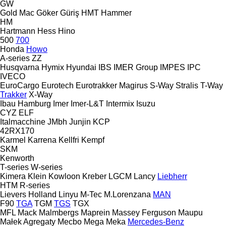
GW
Gold Mac
Göker
Güriş
HMT
Hammer
HM
Hartmann
Hess
Hino
500
700
Honda
Howo
A-series
ZZ
Husqvarna
Hymix
Hyundai
IBS
IMER Group
IMPES
IPC
IVECO
EuroCargo
Eurotech
Eurotrakker
Magirus
S-Way
Stralis
T-Way
Trakker
X-Way
Ibau Hamburg
Imer
Imer-L&T
Intermix
Isuzu
CYZ
ELF
Italmacchine
JMbh
Junjin
KCP
42RX170
Karmel
Karrena
Kellfri
Kempf
SKM
Kenworth
T-series
W-series
Kimera
Klein
Kowloon
Kreber
LGCM
Lancy
Liebherr
HTM
R-series
Lievers Holland
Linyu
M-Tec
M.Lorenzana
MAN
F90
TGA
TGM
TGS
TGX
MFL
Mack
Malmbergs
Maprein
Massey Ferguson
Maupu
Małek Agregaty
Mecbo
Mega
Meka
Mercedes-Benz