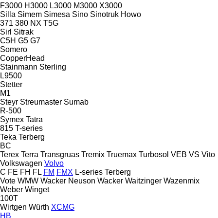
F3000
H3000
L3000
M3000
X3000
Silla
Simem
Simesa
Sino
Sinotruk Howo
371
380
NX
T5G
Sirl
Sitrak
C5H
G5
G7
Somero
CopperHead
Stainmann
Sterling
L9500
Stetter
M1
Steyr
Streumaster
Sumab
R-500
Symex
Tatra
815
T-series
Teka
Terberg
BC
Terex
Terra
Transgruas
Tremix
Truemax
Turbosol
VEB
VS
Vito
Volkswagen
Volvo
C
FE
FH
FL
FM
FMX
L-series
Terberg
Vote
WMW
Wacker Neuson
Wacker
Waitzinger
Wazenmix
Weber
Winget
100T
Wirtgen
Würth
XCMG
HB