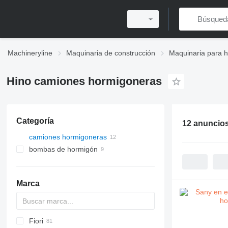
Machineryline
Maquinaria de construcción
Maquinaria para 
Hino camiones hormigoneras
Categoría
12 anuncio
camiones hormigoneras
bombas de hormigón
Marca
Fiori
HD
2.5
CF
F-series