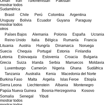
Omán
Irán
Turkmenistán
Pakistán
mostrar todos
Sudamérica
Brasil
Chile
Perú
Colombia
Argentina
Uruguay
Bolivia
Ecuador
Guyana
Paraguay
mostrar todos
otros
Países Bajos
Alemania
Polonia
España
Ucrania
Reino Unido
Italia
Bélgica
Rumanía
Francia
Lituania
Austria
Hungría
Dinamarca
Noruega
Suecia
Chequia
Portugal
Estonia
Finlandia
Letonia
Eslovaquia
Eslovenia
Croacia
Bulgaria
Grecia
Suiza
Irlanda
Serbia
Marruecos
Moldavia
Luxemburgo
Camerún
Nigeria
Ghana
Sudáfrica
Tanzania
Australia
Kenia
Macedonia del Norte
Burkina Faso
Malta
Argelia
Islas Feroe
Etiopía
Sierra Leona
Liechtenstein
Albania
Montenegro
Papúa Nueva Guinea
Bosnia-Herzegovina
Kosovo
Somalia
Senegal
Yibuti
mostrar todos
mostrar todos