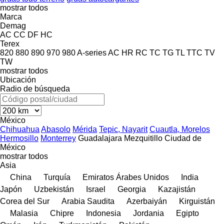
mostrar todos
Marca
Demag
AC
CC
DF
HC
Terex
820
880
890
970
980
A-series
AC
HR
RC
TC
TG
TL
TTC
TV
TW
mostrar todos
Ubicación
Radio de búsqueda
México
Chihuahua
Abasolo
Mérida
Tepic, Nayarit
Cuautla, Morelos
Hermosillo
Monterrey
Guadalajara
Mezquitillo
Ciudad de
México
mostrar todos
Asia
China
Turquía
Emiratos Árabes Unidos
India
Japón
Uzbekistán
Israel
Georgia
Kazajistán
Corea del Sur
Arabia Saudita
Azerbaiyán
Kirguistán
Malasia
Chipre
Indonesia
Jordania
Egipto