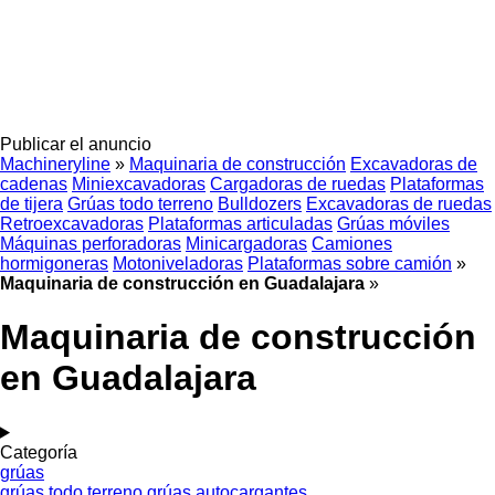
Publicar el anuncio
Machineryline
»
Maquinaria de construcción
Excavadoras de
cadenas
Miniexcavadoras
Cargadoras de ruedas
Plataformas
de tijera
Grúas todo terreno
Bulldozers
Excavadoras de ruedas
Retroexcavadoras
Plataformas articuladas
Grúas móviles
Máquinas perforadoras
Minicargadoras
Camiones
hormigoneras
Motoniveladoras
Plataformas sobre camión
»
Maquinaria de construcción en Guadalajara
»
Maquinaria de construcción
en Guadalajara
Categoría
grúas
grúas todo terreno
grúas autocargantes