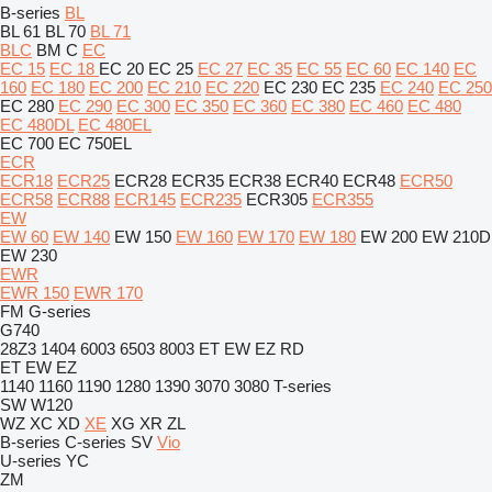
B-series
BL
BL 61
BL 70
BL 71
BLC
BM
C
EC
EC 15
EC 18
EC 20
EC 25
EC 27
EC 35
EC 55
EC 60
EC 140
EC
160
EC 180
EC 200
EC 210
EC 220
EC 230
EC 235
EC 240
EC 250
EC 280
EC 290
EC 300
EC 350
EC 360
EC 380
EC 460
EC 480
EC 480DL
EC 480EL
EC 700
EC 750EL
ECR
ECR18
ECR25
ECR28
ECR35
ECR38
ECR40
ECR48
ECR50
ECR58
ECR88
ECR145
ECR235
ECR305
ECR355
EW
EW 60
EW 140
EW 150
EW 160
EW 170
EW 180
EW 200
EW 210D
EW 230
EWR
EWR 150
EWR 170
FM
G-series
G740
28Z3
1404
6003
6503
8003
ET
EW
EZ
RD
ET
EW
EZ
1140
1160
1190
1280
1390
3070
3080
T-series
SW
W120
WZ
XC
XD
XE
XG
XR
ZL
B-series
C-series
SV
Vio
U-series
YC
ZM