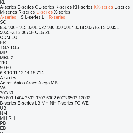
KL
A-series
B-series
GL-series
K-series
KH-series
KX-series
L-series
M-series
R-series
U-series
X-series
A-series
HS
L-series
LH
R-series
SC
856
906F
915
920E
922
936
950
9017
9018
9027FZTS
9035E
9035FZTS
9075F
CLG
ZL
CDM
LG
FR
TGA
TGS
MP
MBL-X
110
50
60
6
8
10
11
12
14
15
714
A-series
Actros
Antos
Arocs
Atego
MB
VA
300/30
50
803
1404
2503
3703
6002
6003
6503
12002
B-series
E-series
LB
MH
NH
T-series
TC
WE
UB
NM
MH
RH
PB
EB