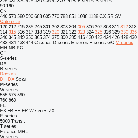
325
331
334
425
430
435
442
A series
E series
S series
90
180
CK
440
570
580
590
688
695
770
788
851
1088
1188
CX
SR
SV
Caterpillar
120
212
215
235
245
301
302
303
304
305
306
307
308
311
312
313
314
315
316
317
318
319
320
321
322
323
324
325
326
329
330
336
340
345
349
350
365
374
375
390
395
416
420
422
424
426
428
430
432
434
438
444
C-series
D series
E-series
F-series
GC
M-series
MH
NR
PC
CF
S-series
DX
R-series
Doosan
DH
DX
Solar
M-series
W-series
555
575
590
760
860
FE
EX
FB
FH
FR
W-series
ZX
E-series
5000
Transit
T series
F-series
MHL
W-series