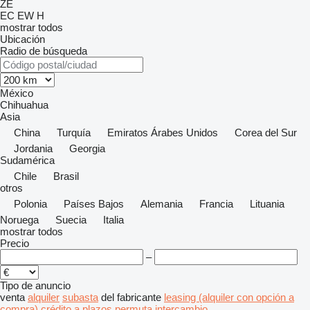
ZE
EC
EW
H
mostrar todos
Ubicación
Radio de búsqueda
México
Chihuahua
Asia
China
Turquía
Emiratos Árabes Unidos
Corea del Sur
Jordania
Georgia
Sudamérica
Chile
Brasil
otros
Polonia
Países Bajos
Alemania
Francia
Lituania
Noruega
Suecia
Italia
mostrar todos
Precio
–
Tipo de anuncio
venta
alquiler
subasta
del fabricante
leasing (alquiler con opción a
compra)
crédito
a plazos
permuta
intercambio