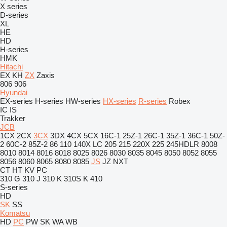
X series
D-series
XL
HE
HD
H-series
HMK
Hitachi
EX
KH
ZX
Zaxis
806
906
Hyundai
EX-series
H-series
HW-series
HX-series
R-series
Robex
IC
IS
Trakker
JCB
1CX
2CX
3CX
3DX
4CX
5CX
16C-1
25Z-1
26C-1
35Z-1
36C-1
50Z-
2
60C-2
85Z-2
86
110
140X LC
205
215
220X
225
245HDLR
8008
8010
8014
8016
8018
8025
8026
8030
8035
8045
8050
8052
8055
8056
8060
8065
8080
8085
JS
JZ
NXT
CT
HT
KV
PC
310 G
310 J
310 K
310S K
410
S-series
HD
SK
SS
Komatsu
HD
PC
PW
SK
WA
WB