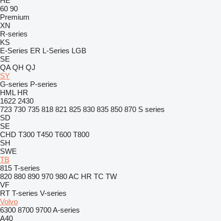
HE
60
90
Premium
XN
R-series
KS
E-Series
ER
L-Series
LGB
SE
QA
QH
QJ
SY
G-series
P-series
HML
HR
1622
2430
723
730
735
818
821
825
830
835
850
870
S series
SD
SE
CHD
T300
T450
T600
T800
SH
SWE
TB
815
T-series
820
880
890
970
980
AC
HR
TC
TW
VF
RT
T-series
V-series
Volvo
6300
8700
9700
A-series
A40