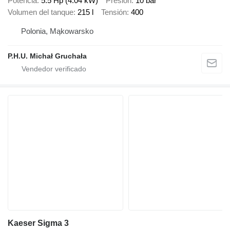
Potencia
5.5 Hp (4.04 kW)
Presión
10 bar
Volumen del tanque
215 l
Tensión
400
Polonia, Mąkowarsko
P.H.U. Michał Gruchała
Kaeser Sigma 3