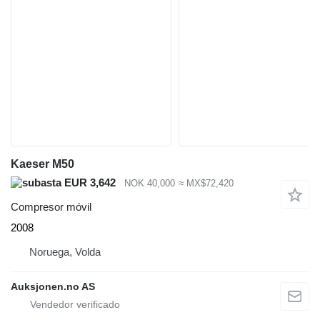
Kaeser M50
EUR 3,642
NOK 40,000
≈ MX$72,420
Compresor móvil
2008
Noruega, Volda
Auksjonen.no AS