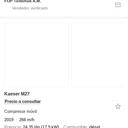
FOP Tomchuk A.M.
Kaeser M27
Precio a consultar
Compresor móvil
2019
266 m/h
Potencia
24.35 Hp (17.9 kW)
Combustible
diésel