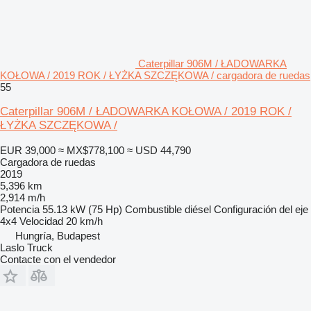
Caterpillar 906M / ŁADOWARKA
KOŁOWA / 2019 ROK / ŁYŻKA SZCZĘKOWA / cargadora de ruedas
55
Caterpillar 906M / ŁADOWARKA KOŁOWA / 2019 ROK /
ŁYŻKA SZCZĘKOWA /
EUR 39,000
≈ MX$778,100
≈ USD 44,790
Cargadora de ruedas
2019
5,396 km
2,914 m/h
Potencia
55.13 kW (75 Hp)
Combustible
diésel
Configuración del eje
4x4
Velocidad
20 km/h
Hungría, Budapest
Laslo Truck
Contacte con el vendedor