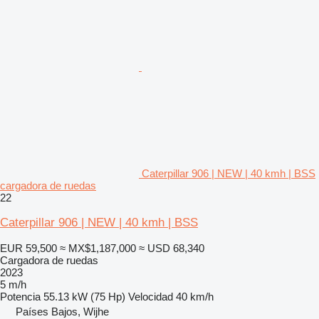
Caterpillar 906 | NEW | 40 kmh | BSS
cargadora de ruedas
22
Caterpillar 906 | NEW | 40 kmh | BSS
EUR 59,500
≈ MX$1,187,000
≈ USD 68,340
Cargadora de ruedas
2023
5 m/h
Potencia
55.13 kW (75 Hp)
Velocidad
40 km/h
Países Bajos, Wijhe