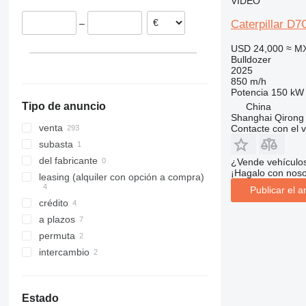
VÍDEO
Lituania
Caterpillar D7
–
Reino Unido
Alemania
USD 24,000
≈ M
Bulldozer
Bélgica
2025
Rumanía
850 m/h
Potencia
150 kW 
mostrar todos
Tipo de anuncio
China
Shanghai Qirong 
venta
Contacte con el 
subasta
del fabricante
¿Vende vehículo
¡Hagalo con noso
leasing (alquiler con opción a compra)
Publicar el a
crédito
a plazos
permuta
intercambio
Estado