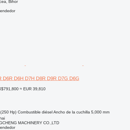
cea, Bihor
vendedor
D7R D6R D6H D7H D8R D9R D7G D6G
X$791,800
≈ EUR 39,810
(250 Hp)
Combustible
diésel
Ancho de la cuchilla
5,000 mm
hai
GCHENG MACHINERY CO.,LTD
vendedor