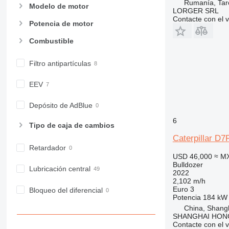
Rumanía, Tar
Modelo de motor
LORGER SRL
Contacte con el 
Potencia de motor
Combustible
Filtro antipartículas
EEV
Depósito de AdBlue
6
Tipo de caja de cambios
Caterpillar 
Retardador
USD 46,000
≈ M
Bulldozer
Lubricación central
2022
2,102 m/h
Euro 3
Bloqueo del diferencial
Potencia
184 kW 
China, Shang
SHANGHAI HON
Contacte con el 