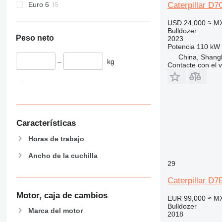
Euro 6
Caterpillar D7
USD 24,000
≈ M
Bulldozer
Peso neto
2023
Potencia
110 kW 
China, Shang
–
kg
Contacte con el 
Características
Horas de trabajo
Ancho de la cuchilla
29
Caterpillar D
Motor, caja de cambios
EUR 99,000
≈ M
Bulldozer
Marca del motor
2018