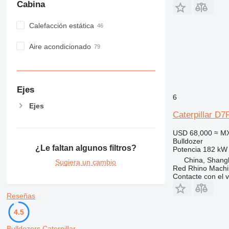
Cabina
Calefacción estática
Aire acondicionado
Ejes
6
Ejes
Caterpillar D7
USD 68,000
≈ M
Bulldozer
¿Le faltan algunos filtros?
Potencia
182 kW 
China, Shang
Sugiera un cambio
Red Rhino Machi
Contacte con el 
Reseñas
4.5
Bulldozers Caterpillar