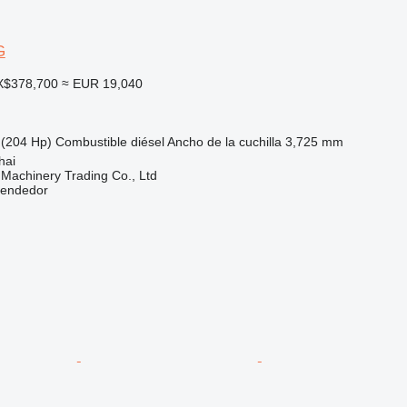
G
X$378,700
≈ EUR 19,040
(204 Hp)
Combustible
diésel
Ancho de la cuchilla
3,725 mm
hai
Machinery Trading Co., Ltd
vendedor