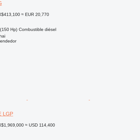
G
X$413,100
≈ EUR 20,770
(150 Hp)
Combustible
diésel
hai
vendedor
7E LGP
X$1,969,000
≈ USD 114,400