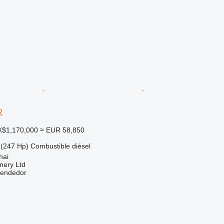
R
X$1,170,000
≈ EUR 58,850
(247 Hp)
Combustible
diésel
hai
nery Ltd
vendedor