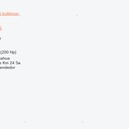
G
r
(200 Hp)
uahua
e Km 24 Sa
vendedor