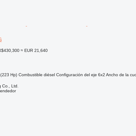
G
X$430,300
≈ EUR 21,640
(223 Hp)
Combustible
diésel
Configuración del eje
6x2
Ancho de la cuc
 Co., Ltd.
vendedor