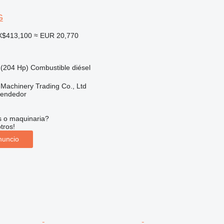
G
X$413,100
≈ EUR 20,770
(204 Hp)
Combustible
diésel
Machinery Trading Co., Ltd
vendedor
s o maquinaria?
tros!
nuncio