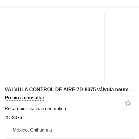
VALVULA CONTROL DE AIRE 7D-8075 válvula neumática para Caterpillar 769D 771D 777D 773D 777 130G volquete rígido
Precio a consultar
Recambio - válvula neumática
7D-8075
México, Chihuahua