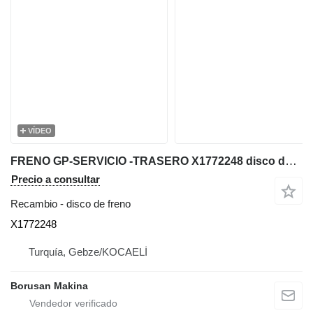
VÍDEO
FRENO GP-SERVICIO -TRASERO X1772248 disco de freno para Caterpillar 776D 777D volquete rígido
Precio a consultar
Recambio - disco de freno
X1772248
Turquía, Gebze/KOCAELİ
Borusan Makina