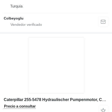
Turquía
Colbeyoglu
Caterpillar 255-5478 Hydraulischer Pumpenmotor, CAT 777F, 2555478 bomba hidráulica para Caterpillar 777F volquete rígido
Precio a consultar