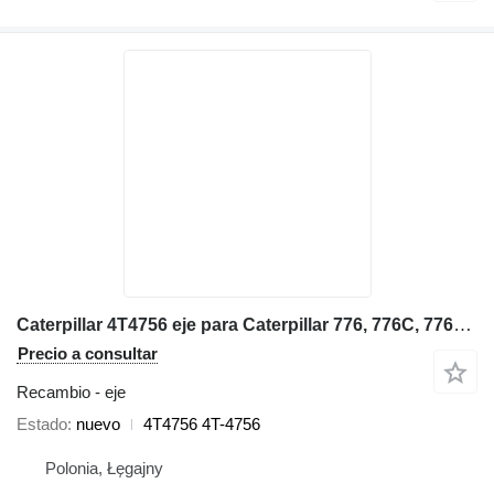
Caterpillar 4T4756 eje para Caterpillar 776, 776C, 776D, 777, 777B, 777D, 777F volquete rígido
Precio a consultar
Recambio - eje
Estado
nuevo
4T4756 4T-4756
Polonia, Łęgajny