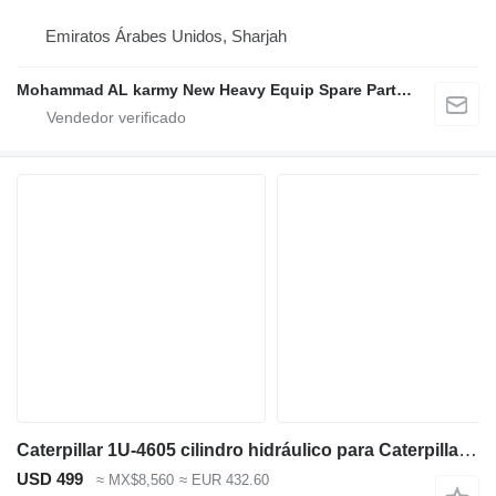
Emiratos Árabes Unidos, Sharjah
Mohammad AL karmy New Heavy Equip Spare Parts TR L.L.C Sole proprietorship
Caterpillar 1U-4605 cilindro hidráulico para Caterpillar 785C 777G 777D 789 D10T D11T volquete rígido
USD 499
≈ MX$8,560
≈ EUR 432.60