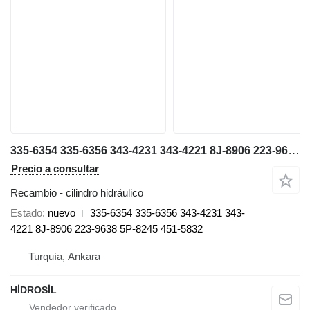
335-6354 335-6356 343-4231 343-4221 8J-8906 223-9638 223-9638 5P-8245 451-5832 cilindro hidráulico para Caterpillar 777 G volquete rígido
Precio a consultar
Recambio - cilindro hidráulico
Estado
nuevo
335-6354 335-6356 343-4231 343-
4221 8J-8906 223-9638 5P-8245 451-5832
Turquía, Ankara
HİDROSİL