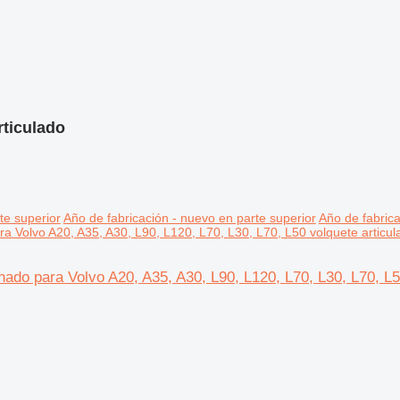
rticulado
te superior
Año de fabricación - nuevo en parte superior
Año de fabrica
para Volvo A20, A35, A30, L90, L120, L70, L30, L70, L50