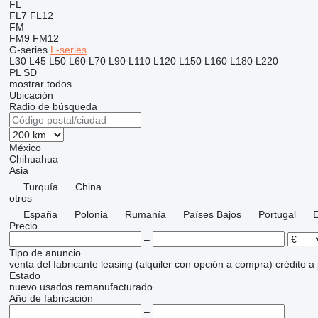
FL
FL7
FL12
FM
FM9
FM12
G-series
L-series
L30
L45
L50
L60
L70
L90
L110
L120
L150
L160
L180
L220
PL
SD
mostrar todos
Ubicación
Radio de búsqueda
México
Chihuahua
Asia
Turquía
China
otros
España
Polonia
Rumanía
Países Bajos
Portugal
E
Precio
–
Tipo de anuncio
venta
del fabricante
leasing (alquiler con opción a compra)
crédito
a
Estado
nuevo
usados
remanufacturado
Año de fabricación
–