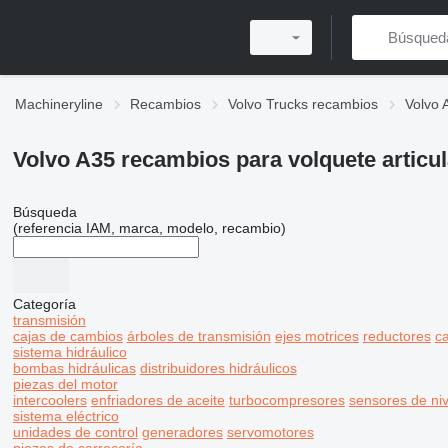
Machineryline
Recambios
Volvo Trucks recambios
Volvo 
Volvo A35 recambios para volquete articu
Búsqueda
(referencia IAM, marca, modelo, recambio)
Categoría
transmisión
cajas de cambios
árboles de transmisión
ejes motrices
reductores
ca
sistema hidráulico
bombas hidráulicas
distribuidores hidráulicos
piezas del motor
intercoolers
enfriadores de aceite
turbocompresores
sensores de niv
sistema eléctrico
unidades de control
generadores
servomotores