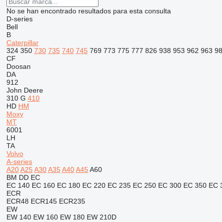
No se han encontrado resultados para esta consulta
D-series
Bell
B
Caterpillar
324
350
730
735
740
745
769
773
775
777
826
938
953
962
963
9
CF
Doosan
DA
912
John Deere
310 G
410
HD
HM
Moxy
MT
6001
LH
TA
Volvo
A-series
A20
A25
A30
A35
A40
A45
A60
BM
DD
EC
EC 140
EC 160
EC 180
EC 220
EC 235
EC 250
EC 300
EC 350
EC 
ECR
ECR48
ECR145
ECR235
EW
EW 140
EW 160
EW 180
EW 210D