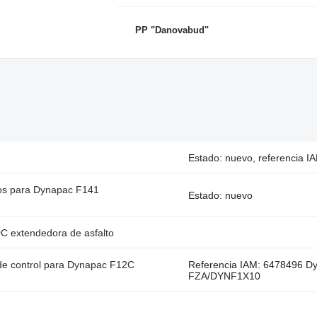
PP "Danovabud"
Estado: nuevo, referencia I
s para Dynapac F141
Estado: nuevo
 extendedora de asfalto
e control para Dynapac F12C
Referencia IAM: 6478496 D
FZA/DYNF1X10