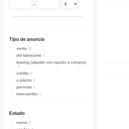
–
Alemania
Tipo de anuncio
venta
del fabricante
leasing (alquiler con opción a compra)
crédito
a plazos
permuta
intercambio
Estado
nuevo