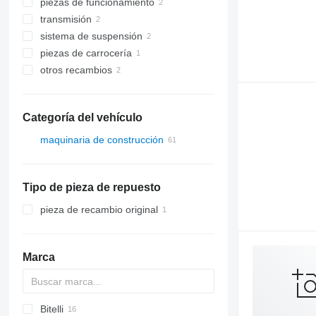
piezas de funcionamiento
unidades de control
transmisión
sistemas de nivelación automática
otras piezas de funcionamiento
sistema de suspensión
pares de engranajes cónicos
controles remoto por radio
piezas de carrocería
cadenas
otros recambios
otras piezas de carrocería
zapatas
recambios
Categoría del vehículo
maquinaria de construcción
excavadoras
maquinaria de construcción de
miniexcavadoras
carreteras
Tipo de pieza de repuesto
apisonadoras
extendedoras de asfalto
pieza de recambio original
maquinaria para movimiento de
fresadoras de asfalto
tierra
otra maquinaria de construcción
compactadores
Marca
Bitelli
Titan
AFT
BW