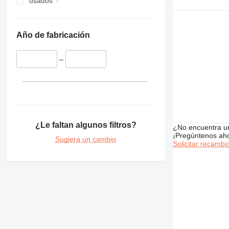
usados
Año de fabricación
–
¿Le faltan algunos filtros?
¿No encuentra u
¡Pregúntenos ah
Sugiera un cambio
Solicitar recambi