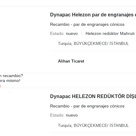
Dynapac Helezon par de engranajes c
Recambio - par de engranajes cónicos
Estado
nuevo
Helezon redüktor Mahruti
Turquía, BÜYÜKÇEKMECE/ İSTANBUL
Alihan Ticaret
n recambio?
ora mismo!
o
Recambio - par de engranajes cónicos
Estado
nuevo
Turquía, BÜYÜKÇEKMECE/ İSTANBUL