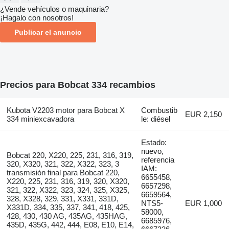
¿Vende vehículos o maquinaria?
¡Hagalo con nosotros!
Publicar el anuncio
Precios para Bobcat 334 recambios
Kubota V2203 motor para Bobcat X
Combustib
EUR 2,150
334 miniexcavadora
le: diésel
Estado:
nuevo,
Bobcat 220, X220, 225, 231, 316, 319,
referencia
320, X320, 321, 322, X322, 323, 3
IAM:
transmisión final para Bobcat 220,
6655458,
X220, 225, 231, 316, 319, 320, X320,
6657298,
321, 322, X322, 323, 324, 325, X325,
6659564,
328, X328, 329, 331, X331, 331D,
NTS5-
EUR 1,000
X331D, 334, 335, 337, 341, 418, 425,
58000,
428, 430, 430 AG, 435AG, 435HAG,
6685976,
435D, 435G, 442, 444, E08, E10, E14,