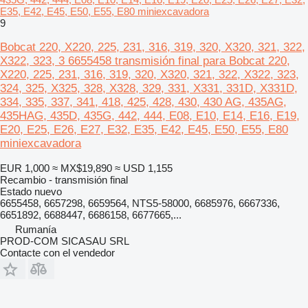
E35, E42, E45, E50, E55, E80 miniexcavadora
9
Bobcat 220, X220, 225, 231, 316, 319, 320, X320, 321, 322,
X322, 323, 3 6655458 transmisión final para Bobcat 220,
X220, 225, 231, 316, 319, 320, X320, 321, 322, X322, 323,
324, 325, X325, 328, X328, 329, 331, X331, 331D, X331D,
334, 335, 337, 341, 418, 425, 428, 430, 430 AG, 435AG,
435HAG, 435D, 435G, 442, 444, E08, E10, E14, E16, E19,
E20, E25, E26, E27, E32, E35, E42, E45, E50, E55, E80
miniexcavadora
EUR 1,000
≈ MX$19,890
≈ USD 1,155
Recambio - transmisión final
Estado
nuevo
6655458, 6657298, 6659564, NTS5-58000, 6685976, 6667336,
6651892, 6688447, 6686158, 6677665,...
Rumanía
PROD-COM SICASAU SRL
Contacte con el vendedor