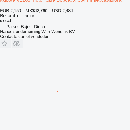
Kubota V2203 motor para Bobcat X 334 miniexcavadora
EUR 2,150
≈ MX$42,760
≈ USD 2,484
Recambio - motor
diésel
Países Bajos, Dieren
Handelsonderneming Wim Wensink BV
Contacte con el vendedor