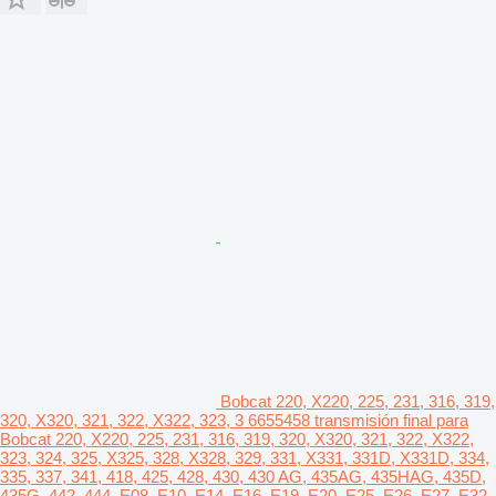
Bobcat 220, X220, 225, 231, 316, 319,
320, X320, 321, 322, X322, 323, 3 6655458 transmisión final para
Bobcat 220, X220, 225, 231, 316, 319, 320, X320, 321, 322, X322,
323, 324, 325, X325, 328, X328, 329, 331, X331, 331D, X331D, 334,
335, 337, 341, 418, 425, 428, 430, 430 AG, 435AG, 435HAG, 435D,
435G, 442, 444, E08, E10, E14, E16, E19, E20, E25, E26, E27, E32,