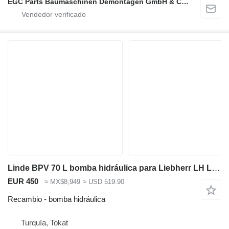
EGC Parts Baumaschinen Demontagen GmbH & Co. KG
Linde BPV 70 L bomba hidráulica para Liebherr LH LR 622 /722 cargadora de cadenas
EUR 450
≈ MX$8,949
≈ USD 519.90
Recambio - bomba hidráulica
Turquía, Tokat