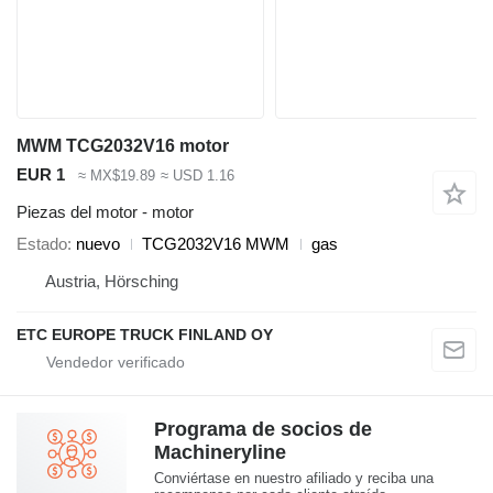
MWM TCG2032V16 motor
EUR 1
≈ MX$19.89
≈ USD 1.16
Piezas del motor - motor
Estado
nuevo
TCG2032V16 MWM
gas
Austria, Hörsching
ETC EUROPE TRUCK FINLAND OY
Programa de socios de
Machineryline
Conviértase en nuestro afiliado y reciba una