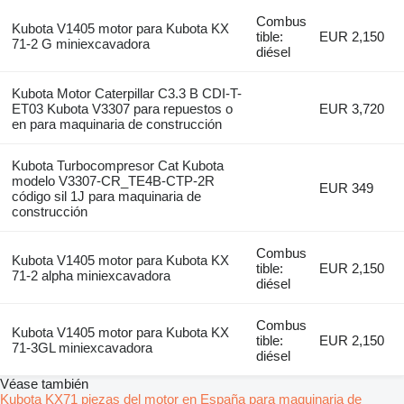
Combus
Kubota V1405 motor para Kubota KX
tible:
EUR 2,150
71-2 G miniexcavadora
diésel
Kubota Motor Caterpillar C3.3 B CDI-T-
ET03 Kubota V3307 para repuestos o
EUR 3,720
en para maquinaria de construcción
Kubota Turbocompresor Cat Kubota
modelo V3307-CR_TE4B-CTP-2R
EUR 349
código sil 1J para maquinaria de
construcción
Combus
Kubota V1405 motor para Kubota KX
tible:
EUR 2,150
71-2 alpha miniexcavadora
diésel
Combus
Kubota V1405 motor para Kubota KX
tible:
EUR 2,150
71-3GL miniexcavadora
diésel
Véase también
Kubota KX71 piezas del motor en España para maquinaria de