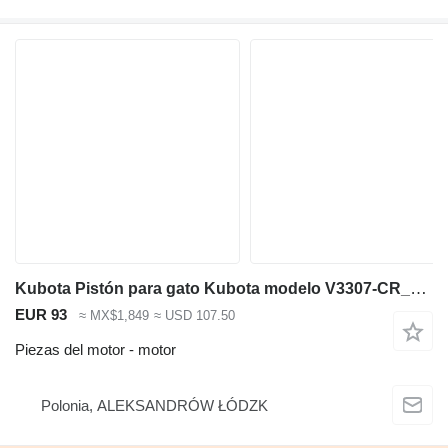
Kubota Pistón para gato Kubota modelo V3307-CR_TE4B-CTP-2R código sil 1J451-11001 motor para maquinaria de construcción
EUR 93
≈ MX$1,849
≈ USD 107.50
Piezas del motor - motor
Polonia, ALEKSANDRÓW ŁÓDZK