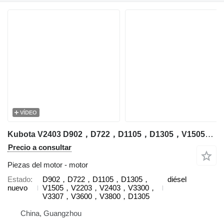
VÍDEO
Kubota V2403 D902，D722，D1105，D1305，V1505，V2203，V2403，V3300，V3307，V3600，V3800，D1305 motor para Kubota excavadora
Precio a consultar
Piezas del motor - motor
Estado
D902，D722，D1105，D1305，
diésel
nuevo
V1505，V2203，V2403，V3300，
V3307，V3600，V3800，D1305
China, Guangzhou