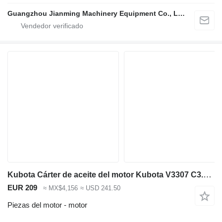
Guangzhou Jianming Machinery Equipment Co., Ltd.
Kubota Cárter de aceite del motor Kubota V3307 C3.3 B CDI-T-ET03 para Caterpillar para maquinaria de construcción
EUR 209
≈ MX$4,156
≈ USD 241.50
Piezas del motor - motor