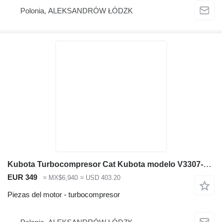
Polonia, ALEKSANDRÓW ŁÓDZK
Kubota Turbocompresor Cat Kubota modelo V3307-CR_TE4B-CTP-2R código sil 1J para maquinaria de construcción
EUR 349
≈ MX$6,940
≈ USD 403.20
Piezas del motor - turbocompresor