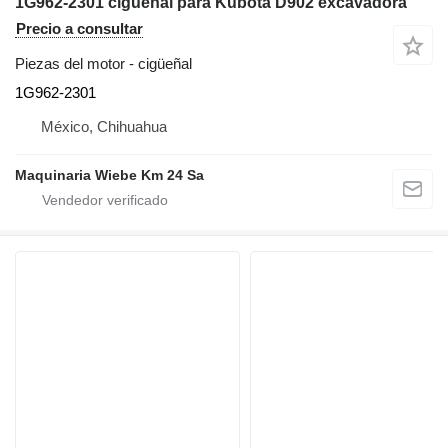
1G962-2301 cigüeñal para Kubota D902 excavadora
Precio a consultar
Piezas del motor - cigüeñal
1G962-2301
México, Chihuahua
Maquinaria Wiebe Km 24 Sa